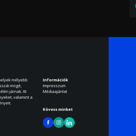
amelyek mélyebb
Információk
isszái mögé,
Impresszum
élén járnak. Itt
Médiaajánlat
nyeket, valamint a
nyeit.
Kövess minket