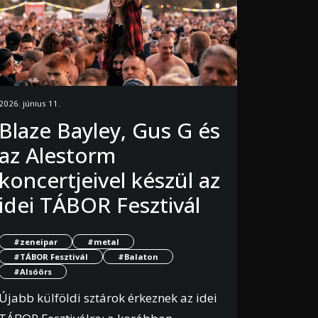
2026. június 11.
Blaze Bayley, Gus G és
az Alestorm
koncertjeivel készül az
idei TÁBOR Fesztivál
#zeneipar
#metal
#TÁBOR Fesztivál
#Balaton
#Alsóörs
Újabb külföldi sztárok érkeznek az idei