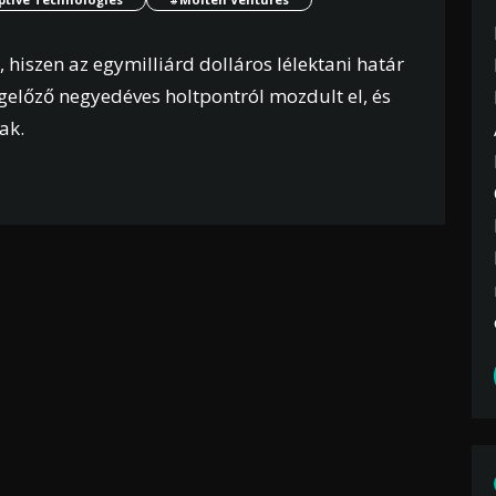
hiszen az egymilliárd dolláros lélektani határ
gelőző negyedéves holtpontról mozdult el, és
ak.