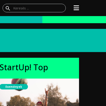
StartUp! Top
Események