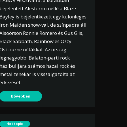
TÁBOR Fesztiválra: a korábban
bejelentett Alestorm mellé a Blaze
Bayley is bejelentkezett egy különleges
Iron Maiden show-val, de színpadra áll
Alsóörsön Ronnie Romero és Gus G is,
Black Sabbath, Rainbow és Ozzy
Osbourne nótákkal. Az ország
legnagyobb, Balaton-parti rock
házibulijára számos hazai rock és
metal zenekar is visszaigazolta az
érkezését.
Bővebben
Hot topic