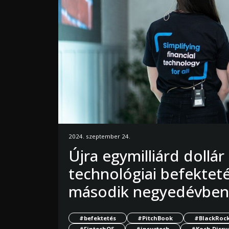
2024. szeptember 24.
Újra egymilliárd dollár 
technológiai befektet
második negyedévben
#befektetés
#PitchBook
#BlackRoc
#FintechOS
#insurtech
#Koch Disru