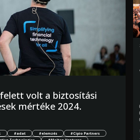
felett volt a biztosítási
ések mértéke 2024.
k
#adat
#elemzés
#Cipio Partners
ptive Technologies
#Molten Ventures