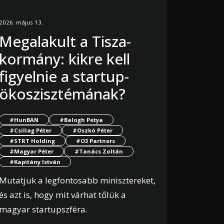
2026. május 13.
Megalakult a Tisza-
kormány: kikre kell
figyelnie a startup-
ökoszisztémának?
#HunBAN
#Balogh Petya
#Csillag Péter
#Oszkó Péter
#STRT Holding
#O3 Partners
#Magyar Péter
#Tanács Zoltán
#Kapitány István
Mutatjuk a legfontosabb minisztereket,
és azt is, hogy mit várhat tőlük a
magyar startupszféra.