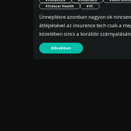
#Sidecar Health
#VC
Ünneplésre azonban nagyon ok nincsen, 
átlépésével az insurence tech csak a me
közelében sincs a korábbi szárnyalásán
Bővebben