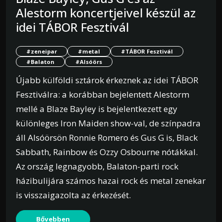
Alestorm koncertjeivel készül az
idei TÁBOR Fesztivál
#zeneipar
#metal
#TÁBOR Fesztivál
#Balaton
#Alsóörs
Újabb külföldi sztárok érkeznek az idei TÁBOR
Fesztiválra: a korábban bejelentett Alestorm
mellé a Blaze Bayley is bejelentkezett egy
különleges Iron Maiden show-val, de színpadra
áll Alsóörsön Ronnie Romero és Gus G is, Black
Sabbath, Rainbow és Ozzy Osbourne nótákkal.
Az ország legnagyobb, Balaton-parti rock
házibulijára számos hazai rock és metal zenekar
is visszaigazolta az érkezését.
Bővebben