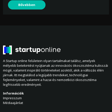
Bővebben
A Startup online felületein olyan tartalmakat találsz, amelyek
mélyebb betekintést nyújtanak az innovációs ökoszisztéma kulisszái
mögé, valamint inspiráló történeteket azoktól, akik a változás élén
járnak. Itt megtalálod a legújabb trendeket, technológiai
fejleményeket, valamint a hazai és nemzetközi ökoszisztéma
legfrissebb eredményeit.
Információk
Impresszum
Médiaajánlat