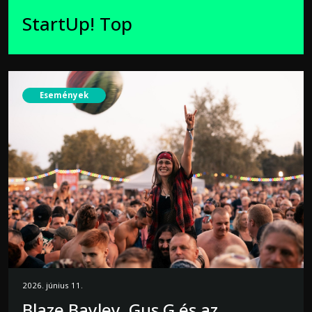
StartUp! Top
Események
2026. június 11.
Blaze Bayley, Gus G és az