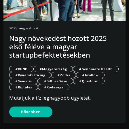
2025. augusztus 4.
Nagy növekedést hozott 2025
első féléve a magyar
startupbefektetésekben
#XUND
#Magyarország
#Genomate Health
#DynamO Pricing
#Zocks
#Axoflow
#Semeris
#DiffuseDrive
#Qneiform
#Riptides
#Kodesage
Mutatjuk a tíz legnagyobb ügyletet.
Bővebben