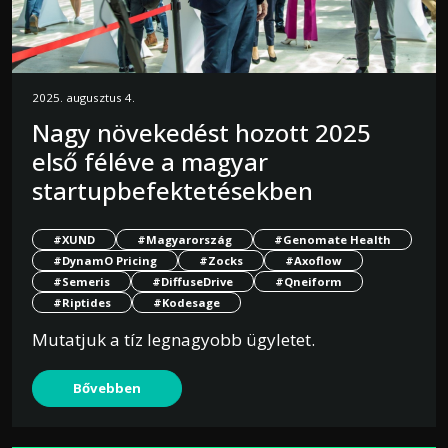
2025. augusztus 4.
Nagy növekedést hozott 2025
első féléve a magyar
startupbefektetésekben
#XUND
#Magyarország
#Genomate Health
#DynamO Pricing
#Zocks
#Axoflow
#Semeris
#DiffuseDrive
#Qneiform
#Riptides
#Kodesage
Mutatjuk a tíz legnagyobb ügyletet.
Bővebben