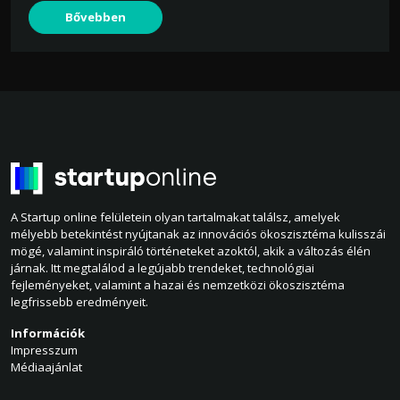
Bővebben
A Startup online felületein olyan tartalmakat találsz, amelyek
mélyebb betekintést nyújtanak az innovációs ökoszisztéma kulisszái
mögé, valamint inspiráló történeteket azoktól, akik a változás élén
járnak. Itt megtalálod a legújabb trendeket, technológiai
fejleményeket, valamint a hazai és nemzetközi ökoszisztéma
legfrissebb eredményeit.
Információk
Impresszum
Médiaajánlat