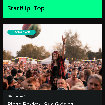
StartUp! Top
Események
2026. június 11.
Blaze Bayley, Gus G és az