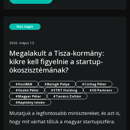
Hot topic
2026. május 13.
Megalakult a Tisza-kormány:
kikre kell figyelnie a startup-
ökoszisztémának?
#HunBAN
#Balogh Petya
#Csillag Péter
#Oszkó Péter
#STRT Holding
#O3 Partners
#Magyar Péter
#Tanács Zoltán
#Kapitány István
Mutatjuk a legfontosabb minisztereket, és azt is,
hogy mit várhat tőlük a magyar startupszféra.