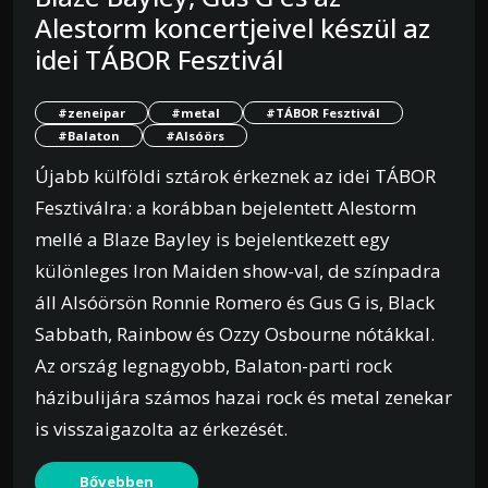
Alestorm koncertjeivel készül az
idei TÁBOR Fesztivál
#zeneipar
#metal
#TÁBOR Fesztivál
#Balaton
#Alsóörs
Újabb külföldi sztárok érkeznek az idei TÁBOR
Fesztiválra: a korábban bejelentett Alestorm
mellé a Blaze Bayley is bejelentkezett egy
különleges Iron Maiden show-val, de színpadra
áll Alsóörsön Ronnie Romero és Gus G is, Black
Sabbath, Rainbow és Ozzy Osbourne nótákkal.
Az ország legnagyobb, Balaton-parti rock
házibulijára számos hazai rock és metal zenekar
is visszaigazolta az érkezését.
Bővebben