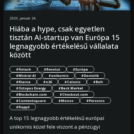
2025. január 24.
Hiába a hype, csak egyetlen
tisztán AI-startup van Európa 15
legnagyobb értékelésű vállalata
között
#fintech
#Revolut
#Európa
#Mistral AI
#unikornis
#Doctolib
#Klarna
#n26
#Celonis
#Bolt
#Octopus Energy
#Back Market
#Blockchain.com
#Checkout.com
#Contentsquare
#Monzo
#Personio
#Rapyd
A top 15 legnagyobb értékelésű európai
unikornis közel fele viszont a pénzügyi