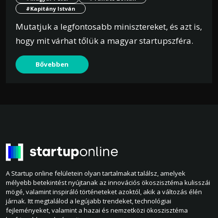
#Kapitány István
Mutatjuk a legfontosabb minisztereket, és azt is,
hogy mit várhat tőlük a magyar startupszféra.
Bővebben
A Startup online felületein olyan tartalmakat találsz, amelyek
mélyebb betekintést nyújtanak az innovációs ökoszisztéma kulisszái
mögé, valamint inspiráló történeteket azoktól, akik a változás élén
járnak. Itt megtalálod a legújabb trendeket, technológiai
fejleményeket, valamint a hazai és nemzetközi ökoszisztéma