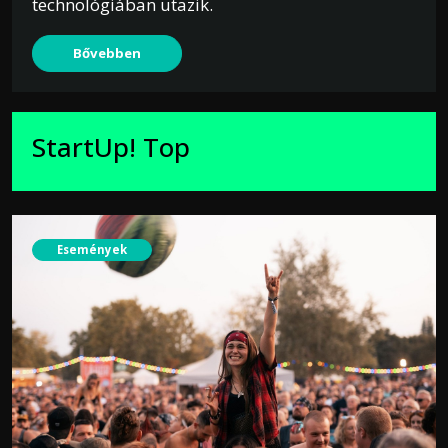
technológiában utazik.
Bővebben
StartUp! Top
Események