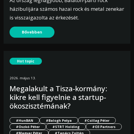
Az ország legnagyobb, Balaton-parti rock
házibulijára számos hazai rock és metal zenekar
is visszaigazolta az érkezését.
Bővebben
Hot topic
2026. május 13.
Megalakult a Tisza-kormány:
kikre kell figyelnie a startup-
ökoszisztémának?
#HunBAN
#Balogh Petya
#Csillag Péter
#Oszkó Péter
#STRT Holding
#O3 Partners
#Magyar Péter
#Tanács Zoltán