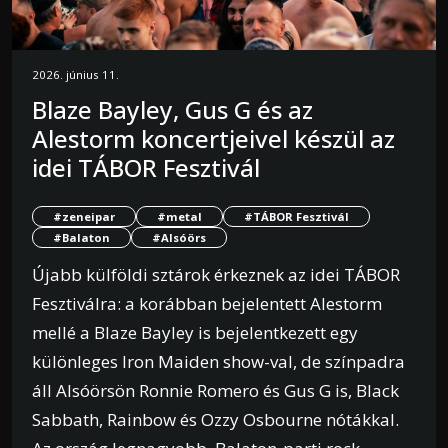
2026. június 11.
Blaze Bayley, Gus G és az
Alestorm koncertjeivel készül az
idei TÁBOR Fesztivál
#zeneipar
#metal
#TÁBOR Fesztivál
#Balaton
#Alsóörs
Újabb külföldi sztárok érkeznek az idei TÁBOR
Fesztiválra: a korábban bejelentett Alestorm
mellé a Blaze Bayley is bejelentkezett egy
különleges Iron Maiden show-val, de színpadra
áll Alsóörsön Ronnie Romero és Gus G is, Black
Sabbath, Rainbow és Ozzy Osbourne nótákkal.