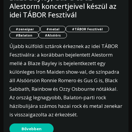
Alestorm koncertjeivel készül az
idei TÁBOR Fesztivál
#zeneipar
#metal
#TÁBOR Fesztivál
#Balaton
#Alsóörs
Újabb külföldi sztárok érkeznek az idei TÁBOR
Fesztiválra: a korábban bejelentett Alestorm
mellé a Blaze Bayley is bejelentkezett egy
különleges Iron Maiden show-val, de színpadra
áll Alsóörsön Ronnie Romero és Gus G is, Black
Sabbath, Rainbow és Ozzy Osbourne nótákkal.
Az ország legnagyobb, Balaton-parti rock
házibulijára számos hazai rock és metal zenekar
is visszaigazolta az érkezését.
Bővebben