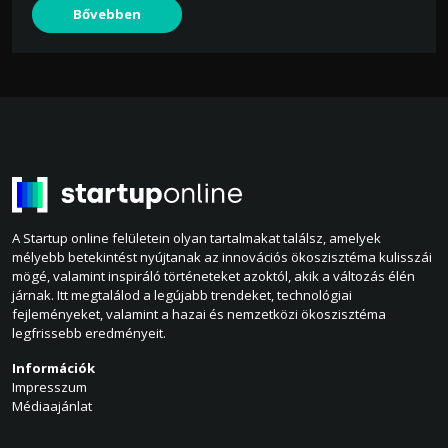
Bővebben
A Startup online felületein olyan tartalmakat találsz, amelyek
mélyebb betekintést nyújtanak az innovációs ökoszisztéma kulisszái
mögé, valamint inspiráló történeteket azoktól, akik a változás élén
járnak. Itt megtalálod a legújabb trendeket, technológiai
fejleményeket, valamint a hazai és nemzetközi ökoszisztéma
legfrissebb eredményeit.
Információk
Impresszum
Médiaajánlat