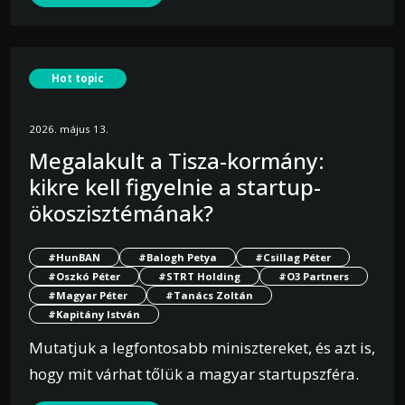
Hot topic
2026. május 13.
Megalakult a Tisza-kormány:
kikre kell figyelnie a startup-
ökoszisztémának?
#HunBAN
#Balogh Petya
#Csillag Péter
#Oszkó Péter
#STRT Holding
#O3 Partners
#Magyar Péter
#Tanács Zoltán
#Kapitány István
Mutatjuk a legfontosabb minisztereket, és azt is,
hogy mit várhat tőlük a magyar startupszféra.