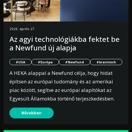
2026. április 27.
Az agyi technológiákba fektet be
a Newfund új alapja
#USA
#Európa
#Newfund
#braintech
A HEKA alappal a Newfund célja, hogy hidat
építsen az európai tudomány és az amerikai
piac között, segítve az európai alapítókat az
Egyesült Államokba történő terjeszkedésben.
Bővebben