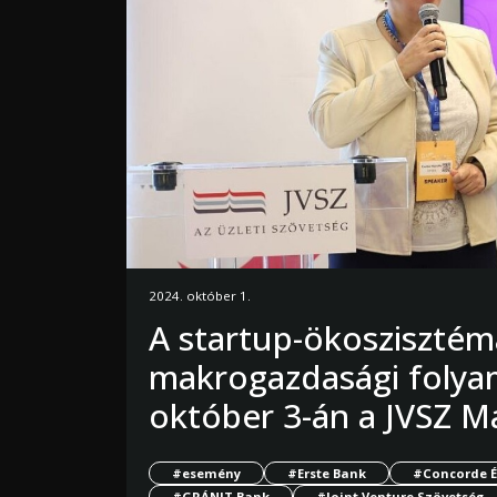
2024. október 1.
A startup-ökoszisztém
makrogazdasági folya
október 3-án a JVSZ M
#esemény
#Erste Bank
#Concorde É
#GRÁNIT Bank
#Joint Venture Szövetség