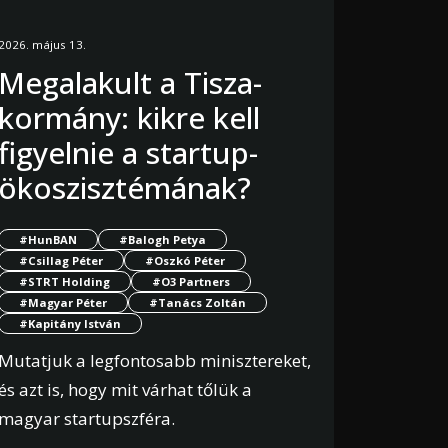
2026. május 13.
Megalakult a Tisza-
kormány: kikre kell
figyelnie a startup-
ökoszisztémának?
#HunBAN
#Balogh Petya
#Csillag Péter
#Oszkó Péter
#STRT Holding
#O3 Partners
#Magyar Péter
#Tanács Zoltán
#Kapitány István
Mutatjuk a legfontosabb minisztereket,
és azt is, hogy mit várhat tőlük a
magyar startupszféra.