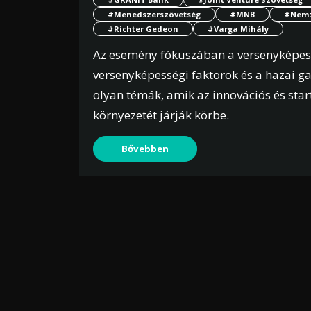
#Menedszerszövetség
#MNB
#Nemz
#Richter Gedeon
#Varga Mihály
Az esemény fókuszában a versenyképess
versenyképességi faktorok és a hazai ga
olyan témák, amik az innovációs és st
környezetét járják körbe.
Bővebben