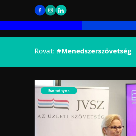
Rovat:
#Menedszerszövetség
Események