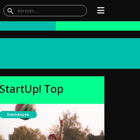
StartUp! Top
Események