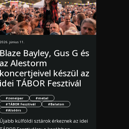
2026. június 11.
Blaze Bayley, Gus G és
az Alestorm
koncertjeivel készül az
idei TÁBOR Fesztivál
#zeneipar
#metal
#TÁBOR Fesztivál
#Balaton
#Alsóörs
Újabb külföldi sztárok érkeznek az idei