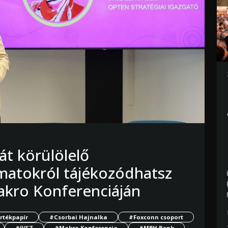
át körülölelő
matokról tájékozódhatsz
akro Konferenciáján
rtékpapír
#Csorbai Hajnalka
#Foxconn csoport
#JVSZ
#Makro Konferencia
#MBH Bank