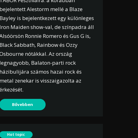
TÁBOR Fesztiválra: a korábban
bejelentett Alestorm mellé a Blaze
Bayley is bejelentkezett egy különleges
Iron Maiden show-val, de színpadra áll
Alsóörsön Ronnie Romero és Gus G is,
Black Sabbath, Rainbow és Ozzy
Osbourne nótákkal. Az ország
legnagyobb, Balaton-parti rock
házibulijára számos hazai rock és
metal zenekar is visszaigazolta az
érkezését.
Bővebben
Hot topic