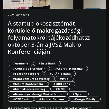
2024. október 1.
A startup-ökoszisztémát
körülölelő makrogazdasági
folyamatokról tájékozódhatsz
október 3-án a JVSZ Makro
Konferenciáján
#esemény
#Erste Bank
#Concorde Értékpapír
#Csorbai Hajnalka
#Foxconn csoport
#GRÁNIT Bank
#Joint Venture Szövetség
#JVSZ
#Makro Konferencia
#MBH Bank
#Menedszerszövetség
#MNB
#Nemzetgazdasági Minisztérium
#Opten
#OTP Bank
#Richter Gedeon
#Varga Mihály
Az esemény fókuszában a versenyképesség