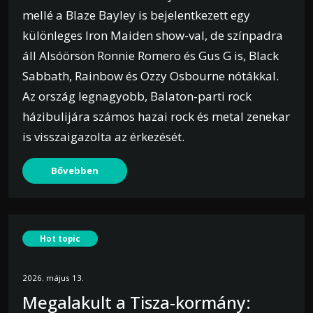
mellé a Blaze Bayley is bejelentkezett egy
különleges Iron Maiden show-val, de színpadra
áll Alsóörsön Ronnie Romero és Gus G is, Black
Sabbath, Rainbow és Ozzy Osbourne nótákkal.
Az ország legnagyobb, Balaton-parti rock
házibulijára számos hazai rock és metal zenekar
is visszaigazolta az érkezését.
Bővebben
Hot topic
2026. május 13.
Megalakult a Tisza-kormány: