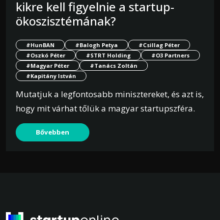
kikre kell figyelnie a startup-
ökoszisztémának?
#HunBAN
#Balogh Petya
#Csillag Péter
#Oszkó Péter
#STRT Holding
#O3 Partners
#Magyar Péter
#Tanács Zoltán
#Kapitány István
Mutatjuk a legfontosabb minisztereket, és azt is,
hogy mit várhat tőlük a magyar startupszféra.
Bővebben