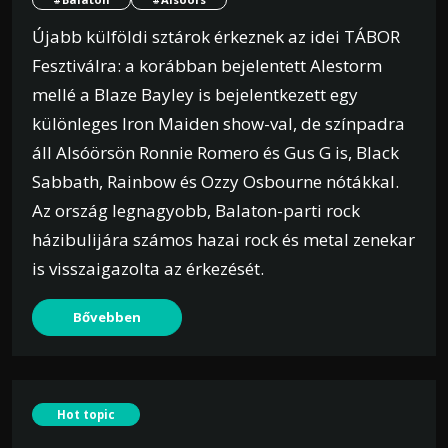
Újabb külföldi sztárok érkeznek az idei TÁBOR
Fesztiválra: a korábban bejelentett Alestorm
mellé a Blaze Bayley is bejelentkezett egy
különleges Iron Maiden show-val, de színpadra
áll Alsóörsön Ronnie Romero és Gus G is, Black
Sabbath, Rainbow és Ozzy Osbourne nótákkal.
Az ország legnagyobb, Balaton-parti rock
házibulijára számos hazai rock és metal zenekar
is visszaigazolta az érkezését.
Bővebben
Hot topic