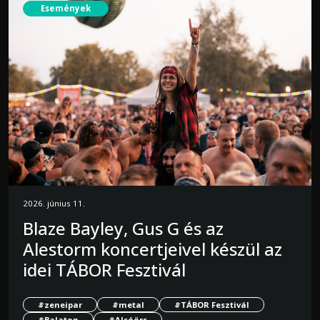
Események
2026. június 11.
Blaze Bayley, Gus G és az
Alestorm koncertjeivel készül az
idei TÁBOR Fesztivál
#zeneipar
#metal
#TÁBOR Fesztivál
#Balaton
#Alsóörs