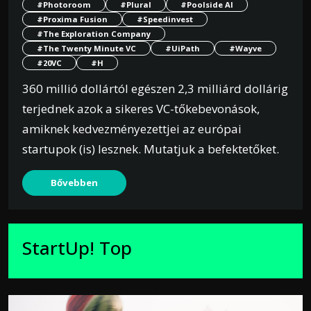
#Photoroom
#Plural
#Poolside AI
#Proxima Fusion
#Speedinvest
#The Exploration Company
#The Twenty Minute VC
#UiPath
#Wayve
#20VC
#H
360 millió dollártól egészen 2,3 milliárd dollárig
terjednek azok a sikeres VC-tőkebevonások,
amiknek kedvezményezettjei az európai
startupok (is) lesznek. Mutatjuk a befektetőket.
Bővebben
StartUp! Top