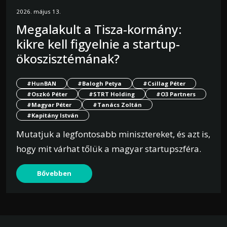
2026. május 13.
Megalakult a Tisza-kormány:
kikre kell figyelnie a startup-
ökoszisztémának?
#HunBAN
#Balogh Petya
#Csillag Péter
#Oszkó Péter
#STRT Holding
#O3 Partners
#Magyar Péter
#Tanács Zoltán
#Kapitány István
Mutatjuk a legfontosabb minisztereket, és azt is,
hogy mit várhat tőlük a magyar startupszféra.
Bővebben