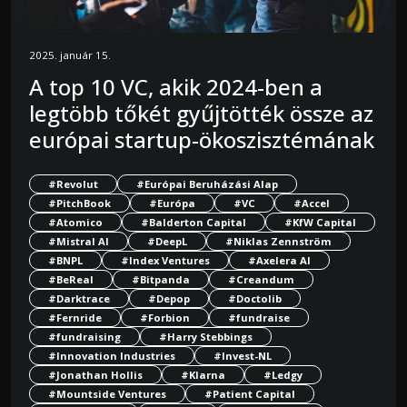
2025. január 15.
A top 10 VC, akik 2024-ben a
legtöbb tőkét gyűjtötték össze az
európai startup-ökoszisztémának
#Revolut
#Európai Beruházási Alap
#PitchBook
#Európa
#VC
#Accel
#Atomico
#Balderton Capital
#KfW Capital
#Mistral AI
#DeepL
#Niklas Zennström
#BNPL
#Index Ventures
#Axelera AI
#BeReal
#Bitpanda
#Creandum
#Darktrace
#Depop
#Doctolib
#Fernride
#Forbion
#fundraise
#fundraising
#Harry Stebbings
#Innovation Industries
#Invest-NL
#Jonathan Hollis
#Klarna
#Ledgy
#Mountside Ventures
#Patient Capital