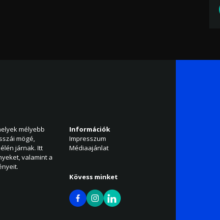
amelyek mélyebb
Információk
isszái mögé,
Impresszum
élén járnak. Itt
Médiaajánlat
nyeket, valamint a
nyeit.
Kövess minket