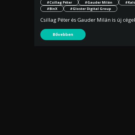
#Csillag Péter
#Gauder Milán
#Kalo
#BinX
#Gloster Digital Group
Csillag Péter és Gauder Milán is új cége
Bővebben