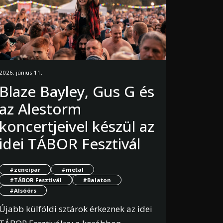
2026. június 11.
Blaze Bayley, Gus G és
az Alestorm
koncertjeivel készül az
idei TÁBOR Fesztivál
#zeneipar
#metal
#TÁBOR Fesztivál
#Balaton
#Alsóörs
Újabb külföldi sztárok érkeznek az idei