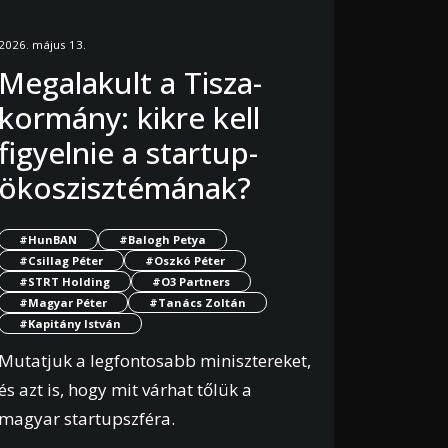
2026. május 13.
Megalakult a Tisza-
kormány: kikre kell
figyelnie a startup-
ökoszisztémának?
#HunBAN
#Balogh Petya
#Csillag Péter
#Oszkó Péter
#STRT Holding
#O3 Partners
#Magyar Péter
#Tanács Zoltán
#Kapitány István
Mutatjuk a legfontosabb minisztereket,
és azt is, hogy mit várhat tőlük a
magyar startupszféra.