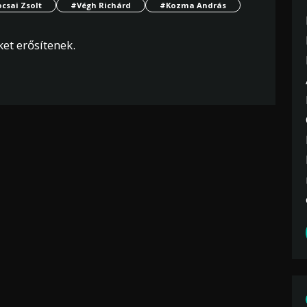
csai Zsolt
#Végh Richárd
#Kozma András
ket erősítenek.