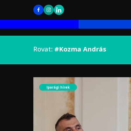
Rovat:
#Kozma András
Iparági hírek