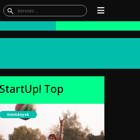
StartUp! Top
Események