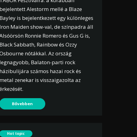
TÁBOR Fesztiválra: a korábban
bejelentett Alestorm mellé a Blaze
Bayley is bejelentkezett egy különleges
Iron Maiden show-val, de színpadra áll
Alsóörsön Ronnie Romero és Gus G is,
Black Sabbath, Rainbow és Ozzy
Osbourne nótákkal. Az ország
legnagyobb, Balaton-parti rock
házibulijára számos hazai rock és
metal zenekar is visszaigazolta az
érkezését.
Bővebben
Hot topic