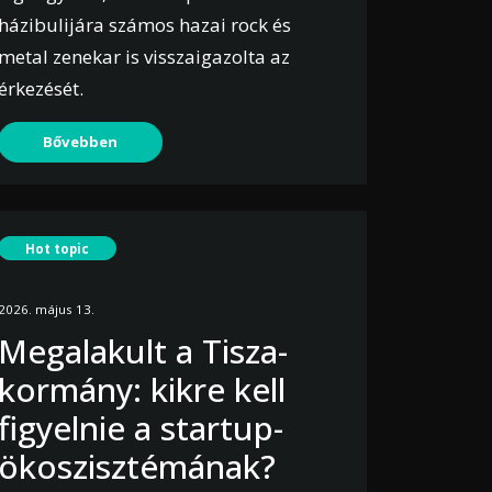
házibulijára számos hazai rock és
metal zenekar is visszaigazolta az
érkezését.
Bővebben
Hot topic
2026. május 13.
Megalakult a Tisza-
kormány: kikre kell
figyelnie a startup-
ökoszisztémának?