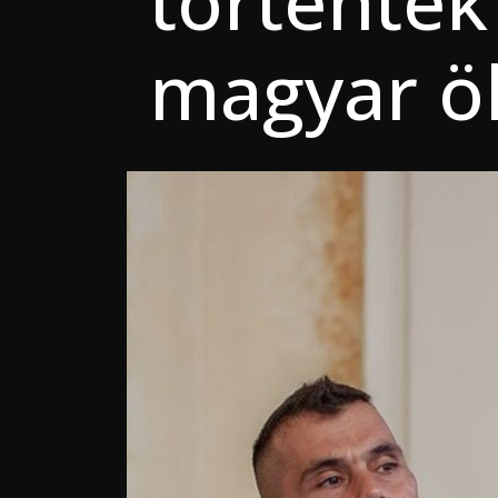
történtek
magyar ö