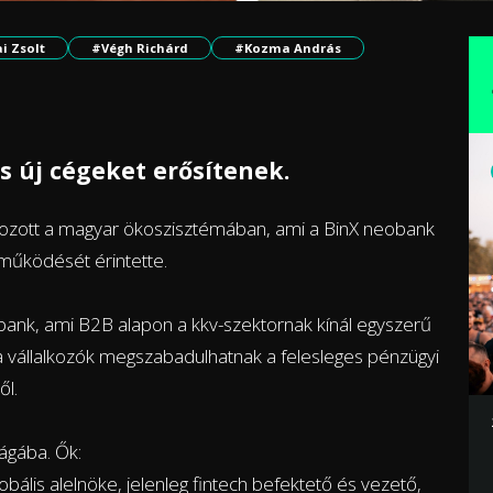
i Zsolt
#Végh Richárd
#Kozma András
is új cégeket erősítenek.
s hozott a magyar ökoszisztémában, ami a BinX neobank
 működését érintette.
neobank, ami B2B alapon a kkv-szektornak kínál egyszerű
 vállalkozók megszabadulhatnak a felesleges pénzügyi
ől.
ságába. Ők:
obális alelnöke, jelenleg fintech befektető és vezető,