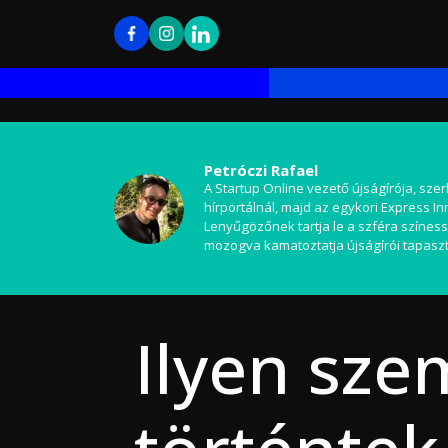
Petróczi Rafael
A Startup Online vezető újságírója, szer
hírportálnál, majd az egykori Express I
Lenyűgözőnek tartja le a szféra színess
mozogva kamatoztatja újságírói tapaszt
Ilyen sze