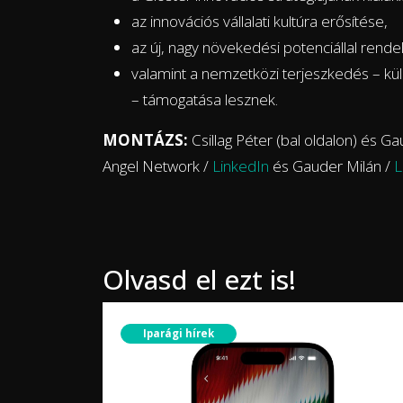
az innovációs vállalati kultúra erősítése,
az új, nagy növekedési potenciállal rend
valamint a nemzetközi terjeszkedés – kü
– támogatása lesznek.
MONTÁZS:
Csillag Péter (bal oldalon) és G
Angel Network /
LinkedIn
és Gauder Milán /
L
Olvasd el ezt is!
Iparági hírek