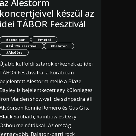
az Alestorm
koncertjeivel készül az
idei TÁBOR Fesztivál
#zeneipar
#metal
#TÁBOR Fesztivál
#Balaton
#Alsóörs
Újabb külföldi sztárok érkeznek az idei
TÁBOR Fesztiválra: a korábban
bejelentett Alestorm mellé a Blaze
Bayley is bejelentkezett egy különleges
Iron Maiden show-val, de színpadra áll
Alsóörsön Ronnie Romero és Gus G is,
Black Sabbath, Rainbow és Ozzy
Osbourne nótákkal. Az ország
legnagyobb, Balaton-parti rock