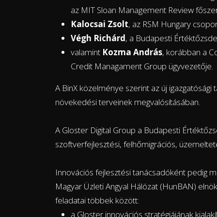
az MIT Sloan Management Review főszer
Kalocsai Zsolt
, az RSM Hungary csoport
Végh Richárd
, a Budapesti Értéktőzsde
valamint
Kozma András
, korábban a C
Credit Managament Group ügyvezetője
A BinX közelménye szerint az új igazgatósági t
növekedési terveinek megvalósításában.
A Gloster Digital Group a Budapesti Értéktőzs
szoftverfejlesztési, felhőmigrációs, üzemelte
Innovációs fejlesztési tanácsadóként pedig má
Magyar Üzleti Angyal Hálózat (HunBAN) elnö
feladatai többek között:
a Gloster innovációs stratégiájának kialak