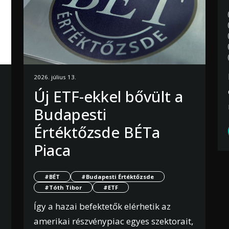
2026. július 13.
Új ETF-ekkel bővült a
Budapesti
Értéktőzsde BÉTa
Piaca
#BÉT
#Budapesti Értéktőzsde
#Tóth Tibor
#ETF
Így a hazai befektetők elérhetik az
amerikai részvénypiac egyes szektorait,