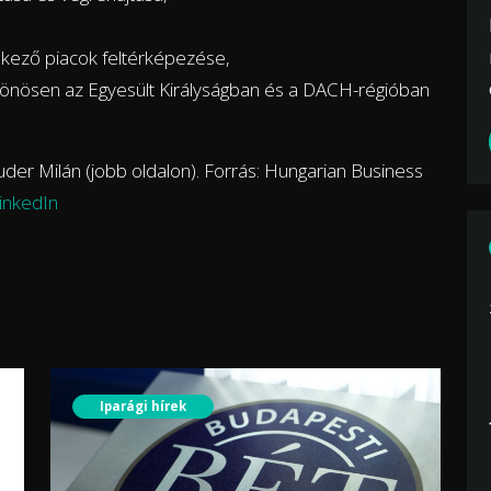
elkező piacok feltérképezése,
lönösen az Egyesült Királyságban és a DACH-régióban
auder Milán (jobb oldalon). Forrás: Hungarian Business
inkedIn
Iparági hírek