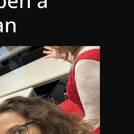
ben a
an