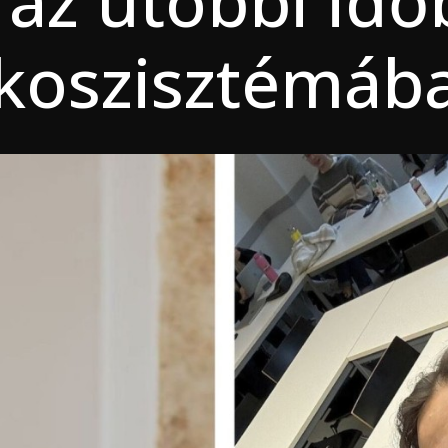
 az utóbbi idő
koszisztémáb