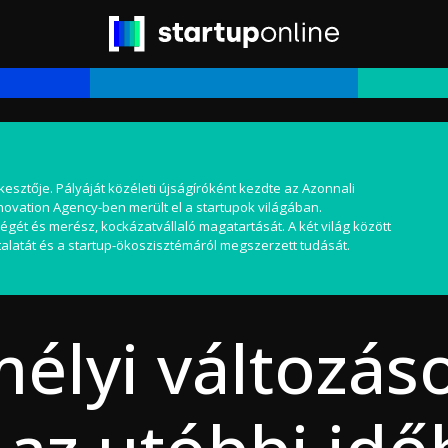
kesztője. Pályáját közéleti újságíróként kezdte az Azonnali
nnovation Agency-ben merült el a startupok világában.
égét és merész, kockázatvállaló magatartását. A két világ között
alatát és a startup-ökoszisztémáról megszerzett tudását.
mélyi változás