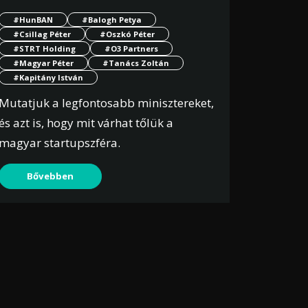
#HunBAN
#Balogh Petya
#Csillag Péter
#Oszkó Péter
#STRT Holding
#O3 Partners
#Magyar Péter
#Tanács Zoltán
#Kapitány István
Mutatjuk a legfontosabb minisztereket,
és azt is, hogy mit várhat tőlük a
magyar startupszféra.
Bővebben