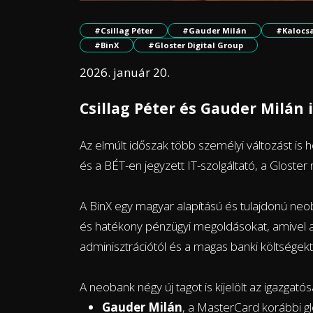
#Csillag Péter
#Gauder Milán
#Kalocsa
#BinX
#Gloster Digital Group
2026. január 20.
Csillag Péter és Gauder Milán 
Az elmúlt időszak több személyi változást i
és a BÉT-en jegyzett IT-szolgáltató, a Gloster
A BinX egy magyar alapítású és tulajdonú 
és hatékony pénzügyi megoldásokat, amivel a
adminisztrációtól és a magas banki költségekt
A neobank négy új tagot is kijelölt az igazgató
Gauder Milán
, a MasterCard korábbi gl