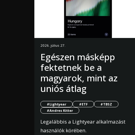
2026. július 27.
Egészen másképp
fektetnek be a
magyarok, mint az
uniós átlag
#Lightyear
#ETF
#TBSZ
#Andres Kitter
Legalábbis a Lightyear alkalmazást
használók körében.