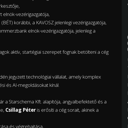
kesztője,
 elnök-vezérigazgatója,
 (BÉT) korábbi, a KAVOSZ jelenlegi vezérigazgatója,
ommerzbank elnök-vezérigazgatója, jelenleg a
.
agok aktív, startégiai szerepet fognak betölteni a cég
dén jegyzett technológiai vállalat, amely komplex
tési és AI-megoldásokat kínál.
r a Starschema Kft. alapítója, angyalbefektető és a
ke,
Csillag Péter
is erősíti a cég sorait, akinek a
ítása és végrehajtása,