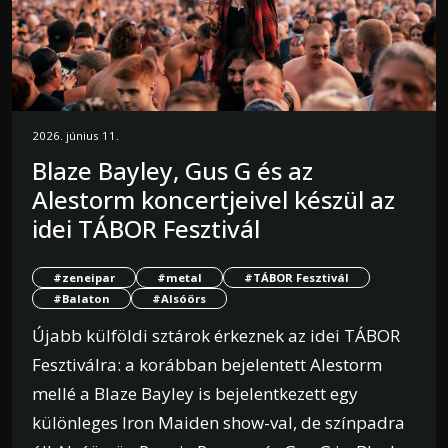
2026. június 11.
Blaze Bayley, Gus G és az
Alestorm koncertjeivel készül az
idei TÁBOR Fesztivál
#zeneipar
#metal
#TÁBOR Fesztivál
#Balaton
#Alsóörs
Újabb külföldi sztárok érkeznek az idei TÁBOR
Fesztiválra: a korábban bejelentett Alestorm
mellé a Blaze Bayley is bejelentkezett egy
különleges Iron Maiden show-val, de színpadra