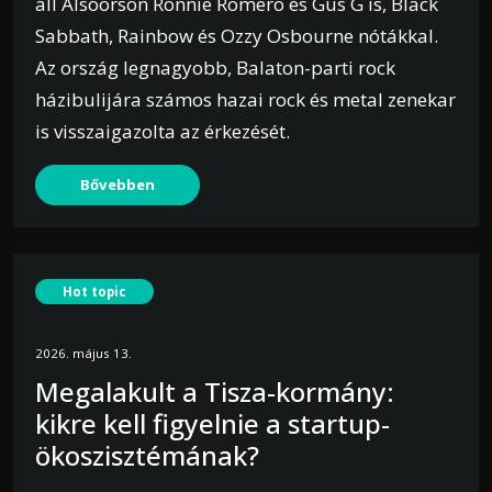
áll Alsóörsön Ronnie Romero és Gus G is, Black
Sabbath, Rainbow és Ozzy Osbourne nótákkal.
Az ország legnagyobb, Balaton-parti rock
házibulijára számos hazai rock és metal zenekar
is visszaigazolta az érkezését.
Bővebben
Hot topic
2026. május 13.
Megalakult a Tisza-kormány:
kikre kell figyelnie a startup-
ökoszisztémának?