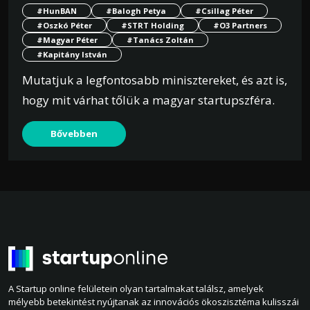
#HunBAN
#Balogh Petya
#Csillag Péter
#Oszkó Péter
#STRT Holding
#O3 Partners
#Magyar Péter
#Tanács Zoltán
#Kapitány István
Mutatjuk a legfontosabb minisztereket, és azt is,
hogy mit várhat tőlük a magyar startupszféra.
Bővebben
A Startup online felületein olyan tartalmakat találsz, amelyek
mélyebb betekintést nyújtanak az innovációs ökoszisztéma kulisszái