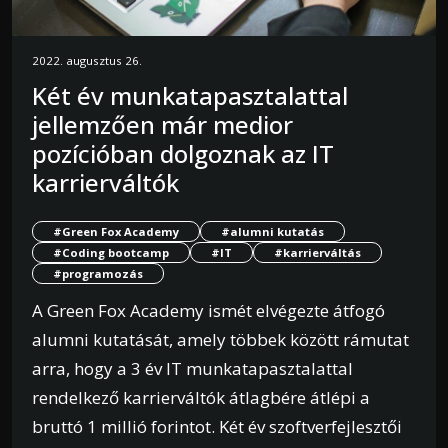
2022. augusztus 26.
Két év munkatapasztalattal
jellemzően már medior
pozícióban dolgoznak az IT
karrierváltók
#Green Fox Academy
#alumni kutatás
#Coding bootcamp
#IT
#karrierváltás
#programozás
A Green Fox Academy ismét elvégezte átfogó
alumni kutatását, amely többek között rámutat
arra, hogy a 3 év IT munkatapasztalattal
rendelkező karrierváltók átlagbére átlépi a
bruttó 1 millió forintot. Két év szoftverfejlesztői