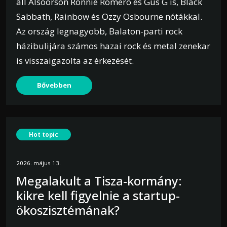
áll Alsóörsön Ronnie Romero és Gus G is, Black
Sabbath, Rainbow és Ozzy Osbourne nótákkal.
Az ország legnagyobb, Balaton-parti rock
házibulijára számos hazai rock és metal zenekar
is visszaigazolta az érkezését.
Bővebben
Hot topic
2026. május 13.
Megalakult a Tisza-kormány:
kikre kell figyelnie a startup-
ökoszisztémának?