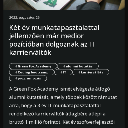
2022. augusztus 26.
Két év munkatapasztalattal
jellemzően már medior
pozícióban dolgoznak az IT
karrierváltók
#Green Fox Academy
#alumni kutatás
#Coding bootcamp
#IT
#karrierváltás
#programozás
A Green Fox Academy ismét elvégezte átfogó
alumni kutatását, amely többek között rámutat
arra, hogy a 3 év IT munkatapasztalattal
rendelkező karrierváltók átlagbére átlépi a
bruttó 1 millió forintot. Két év szoftverfejlesztői