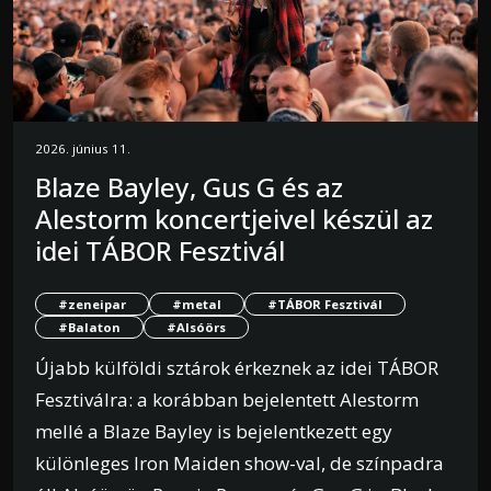
2026. június 11.
Blaze Bayley, Gus G és az
Alestorm koncertjeivel készül az
idei TÁBOR Fesztivál
#zeneipar
#metal
#TÁBOR Fesztivál
#Balaton
#Alsóörs
Újabb külföldi sztárok érkeznek az idei TÁBOR
Fesztiválra: a korábban bejelentett Alestorm
mellé a Blaze Bayley is bejelentkezett egy
különleges Iron Maiden show-val, de színpadra