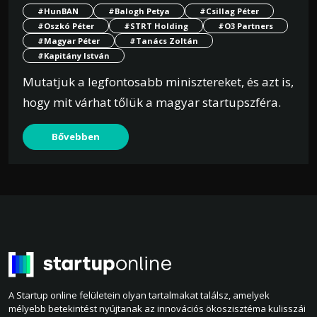
#HunBAN
#Balogh Petya
#Csillag Péter
#Oszkó Péter
#STRT Holding
#O3 Partners
#Magyar Péter
#Tanács Zoltán
#Kapitány István
Mutatjuk a legfontosabb minisztereket, és azt is,
hogy mit várhat tőlük a magyar startupszféra.
Bővebben
A Startup online felületein olyan tartalmakat találsz, amelyek
mélyebb betekintést nyújtanak az innovációs ökoszisztéma kulisszái