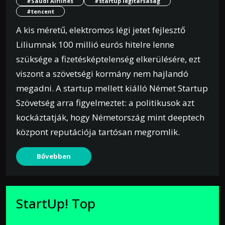
#Saudi Airlines
#startup légitársaság
#tencent
A kis méretű, elektromos légi jetet fejlesztő
Liliumnak 100 millió eurós hitelre lenne
szüksége a fizetésképtelenség elkerülésére, ezt
viszont a szövetségi kormány nem hajlandó
megadni. A startup mellett kiálló Német Startup
Szövetség arra figyelmeztet: a politikusok azt
kockáztatják, hogy Németország mint deeptech
központ reputációja tartósan megromlik.
Bővebben
StartUp! Top