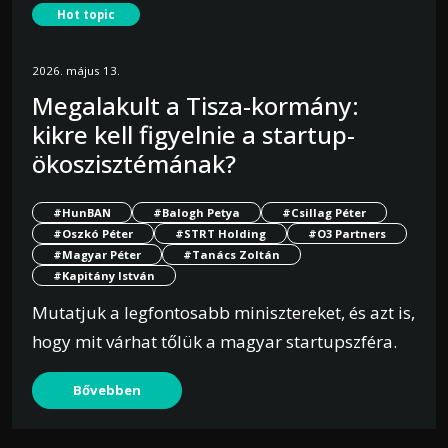
Hot topic
2026. május 13.
Megalakult a Tisza-kormány:
kikre kell figyelnie a startup-
ökoszisztémának?
#HunBAN
#Balogh Petya
#Csillag Péter
#Oszkó Péter
#STRT Holding
#O3 Partners
#Magyar Péter
#Tanács Zoltán
#Kapitány István
Mutatjuk a legfontosabb minisztereket, és azt is,
hogy mit várhat tőlük a magyar startupszféra.
Bővebben