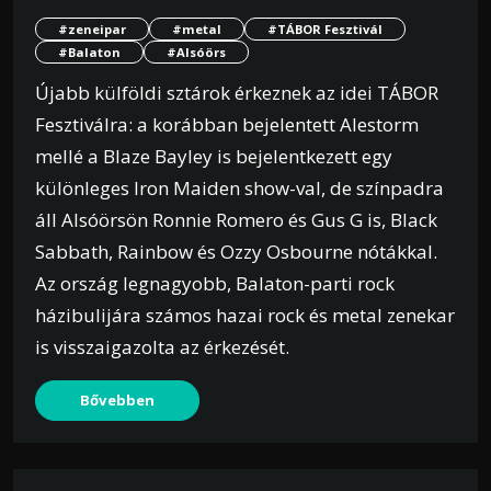
#zeneipar
#metal
#TÁBOR Fesztivál
#Balaton
#Alsóörs
Újabb külföldi sztárok érkeznek az idei TÁBOR
Fesztiválra: a korábban bejelentett Alestorm
mellé a Blaze Bayley is bejelentkezett egy
különleges Iron Maiden show-val, de színpadra
áll Alsóörsön Ronnie Romero és Gus G is, Black
Sabbath, Rainbow és Ozzy Osbourne nótákkal.
Az ország legnagyobb, Balaton-parti rock
házibulijára számos hazai rock és metal zenekar
is visszaigazolta az érkezését.
Bővebben