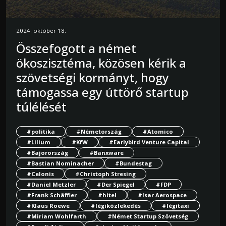
2024. október 18.
Összefogott a német
ökoszisztéma, közösen kérik a
szövetségi kormányt, hogy
támogassa egy úttörő startup
túlélését
#politika
#Németország
#Atomico
#Lilium
#KfW
#Earlybird Venture Capital
#Bajorország
#Banxware
#Bastian Nominacher
#Bundestag
#Celonis
#Christoph Stresing
#Daniel Metzler
#Der Spiegel
#FDP
#Frank Schäffler
#hitel
#Isar Aerospace
#Klaus Roewe
#légiközlekedés
#légitaxi
#Miriam Wohlfarth
#Német Startup Szövetség