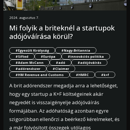
2024. augusztus 7.
Mi folyik a briteknél a startupok
adójóváírása körül?
#Egyesült Királyság
#Nagy-Britannia
#Sifted
#Európa
#innovációs politika
#Adam McCann
#adó
#adójóváírás
#adórendszer
#Claimer
#HM Revenue and Customs
#HMRC
#k+f
A brit adórendszer megadja arra a lehetőséget,
hogy egy startup a K+F költségeinek akár
negyedét is visszaigényelje adójóváírás
formájában. Az adóhatóság azonban egyre
szigorúbban ellenőrzi a beérkező kérelmeket, és
a már folyósított összegek utólagos