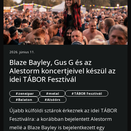
2026. június 11.
Blaze Bayley, Gus G és az
Alestorm koncertjeivel készül az
idei TÁBOR Fesztivál
#zeneipar
#metal
#TÁBOR Fesztivál
#Balaton
#Alsóörs
Újabb külföldi sztárok érkeznek az idei TÁBOR
Fesztiválra: a korábban bejelentett Alestorm
mellé a Blaze Bayley is bejelentkezett egy