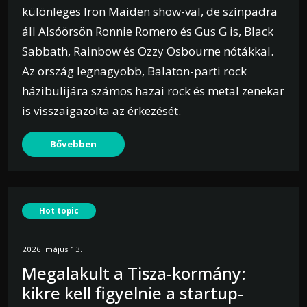
különleges Iron Maiden show-val, de színpadra
áll Alsóörsön Ronnie Romero és Gus G is, Black
Sabbath, Rainbow és Ozzy Osbourne nótákkal.
Az ország legnagyobb, Balaton-parti rock
házibulijára számos hazai rock és metal zenekar
is visszaigazolta az érkezését.
Bővebben
Hot topic
2026. május 13.
Megalakult a Tisza-kormány:
kikre kell figyelnie a startup-