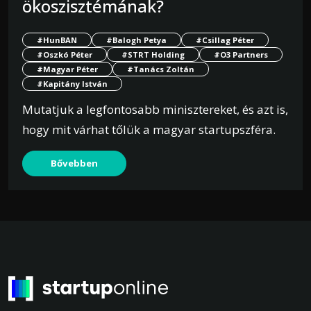
ökoszisztémának?
#HunBAN
#Balogh Petya
#Csillag Péter
#Oszkó Péter
#STRT Holding
#O3 Partners
#Magyar Péter
#Tanács Zoltán
#Kapitány István
Mutatjuk a legfontosabb minisztereket, és azt is,
hogy mit várhat tőlük a magyar startupszféra.
Bővebben