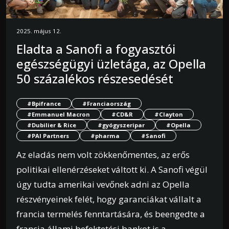
2025. május 12.
Eladta a Sanofi a fogyasztói
egészségügyi üzletága, az Opella
50 százalékos részesedését
#Bpifrance
#Franciaország
#Emmanuel Macron
#CD&R
#Clayton
#Dubilier & Rice
#gyógyszeripar
#Opella
#PAI Partners
#pharma
#Sanofi
Az eladás nem volt zökkenőmentes, az erős
politikai ellenérzéseket váltott ki. A Sanofi végül
úgy tudta amerikai vevőnek adni az Opella
részvényeinek felét, hogy garanciákat vállalt a
francia termelés fenntartására, és beengedte a
francia állami befektetési bankot is a