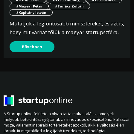
#Magyar Péter
#Tanács Zoltán
#Kapitány István
Mutatjuk a legfontosabb minisztereket, és azt is,
hogy mit várhat tőlük a magyar startupszféra.
Bővebben
A Startup online felületein olyan tartalmakat találsz, amelyek
mélyebb betekintést nyújtanak az innovációs ökoszisztéma kulisszái
mögé, valamint inspiráló történeteket azoktól, akik a változás élén
járnak. Itt megtalálod a legújabb trendeket, technológiai