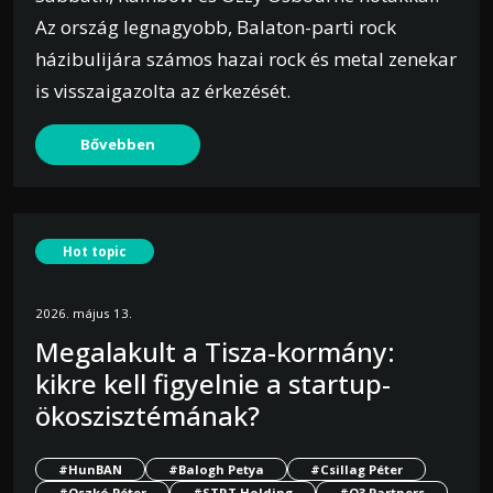
Az ország legnagyobb, Balaton-parti rock
házibulijára számos hazai rock és metal zenekar
is visszaigazolta az érkezését.
Bővebben
Hot topic
2026. május 13.
Megalakult a Tisza-kormány:
kikre kell figyelnie a startup-
ökoszisztémának?
#HunBAN
#Balogh Petya
#Csillag Péter
#Oszkó Péter
#STRT Holding
#O3 Partners