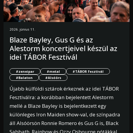
2026. június 11.
Blaze Bayley, Gus G és az
Alestorm koncertjeivel készül az
idei TÁBOR Fesztivál
#zeneipar
#metal
#TÁBOR Fesztivál
#Balaton
#Alsóörs
Újabb külföldi sztárok érkeznek az idei TÁBOR
Fesztiválra: a korábban bejelentett Alestorm
mellé a Blaze Bayley is bejelentkezett egy
különleges Iron Maiden show-val, de színpadra
áll Alsóörsön Ronnie Romero és Gus G is, Black
Sabbath, Rainbow és Ozzy Osbourne nótákkal.