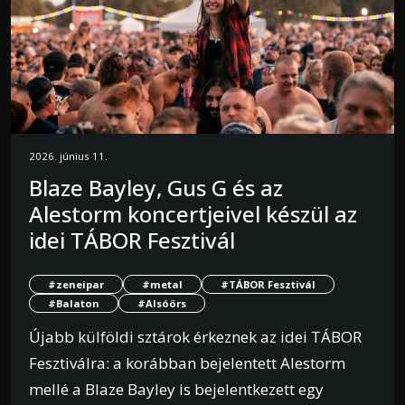
2026. június 11.
Blaze Bayley, Gus G és az
Alestorm koncertjeivel készül az
idei TÁBOR Fesztivál
#zeneipar
#metal
#TÁBOR Fesztivál
#Balaton
#Alsóörs
Újabb külföldi sztárok érkeznek az idei TÁBOR
Fesztiválra: a korábban bejelentett Alestorm
mellé a Blaze Bayley is bejelentkezett egy