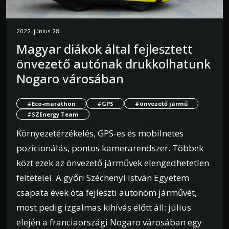
2022. június 28.
Magyar diákok által fejlesztett
önvezető autónak drukkolhatunk
Nogaro városában
#Eco-marathon
#GPS
#önvezető jármű
#SZEnergy Team
Környezetérzékelés, GPS-es és mobilnetes
pozícionálás, pontos kamerarendszer. Többek
közt ezek az önvezető járművek elengedhetetlen
feltételei. A győri Széchenyi István Egyetem
csapata évek óta fejleszti autonóm járművét,
most pedig izgalmas kihívás előtt áll: július
elején a franciaországi Nogaro városában egy