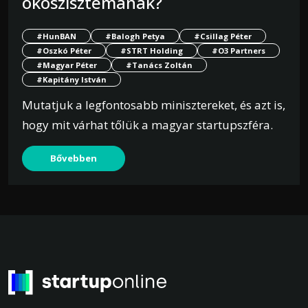
ökoszisztémának?
#HunBAN
#Balogh Petya
#Csillag Péter
#Oszkó Péter
#STRT Holding
#O3 Partners
#Magyar Péter
#Tanács Zoltán
#Kapitány István
Mutatjuk a legfontosabb minisztereket, és azt is,
hogy mit várhat tőlük a magyar startupszféra.
Bővebben