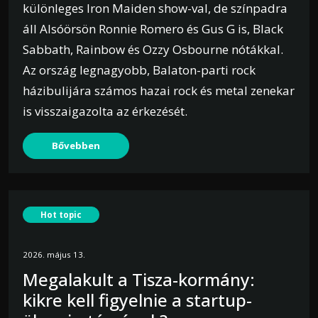
különleges Iron Maiden show-val, de színpadra
áll Alsóörsön Ronnie Romero és Gus G is, Black
Sabbath, Rainbow és Ozzy Osbourne nótákkal.
Az ország legnagyobb, Balaton-parti rock
házibulijára számos hazai rock és metal zenekar
is visszaigazolta az érkezését.
Bővebben
Hot topic
2026. május 13.
Megalakult a Tisza-kormány:
kikre kell figyelnie a startup-