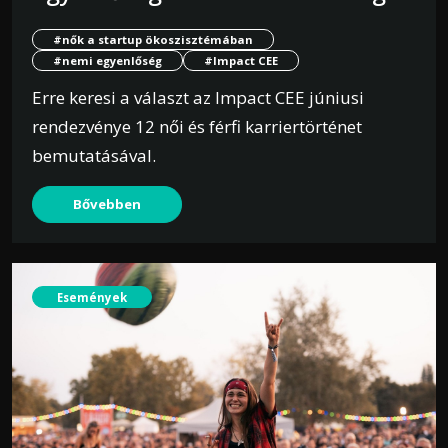
#nők a startup ökoszisztémában
#nemi egyenlőség
#Impact CEE
Erre keresi a választ az Impact CEE júniusi
rendezvénye 12 női és férfi karriertörténet
bemutatásával.
Bővebben
Események