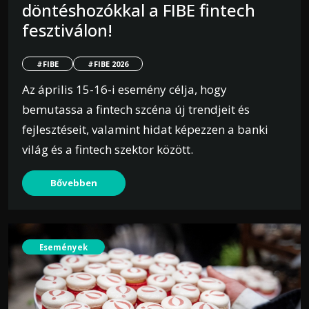
döntéshozókkal a FIBE fintech
fesztiválon!
#FIBE
#FIBE 2026
Az április 15-16-i esemény célja, hogy
bemutassa a fintech szcéna új trendjeit és
fejlesztéseit, valamint hidat képezzen a banki
világ és a fintech szektor között.
Bővebben
Események