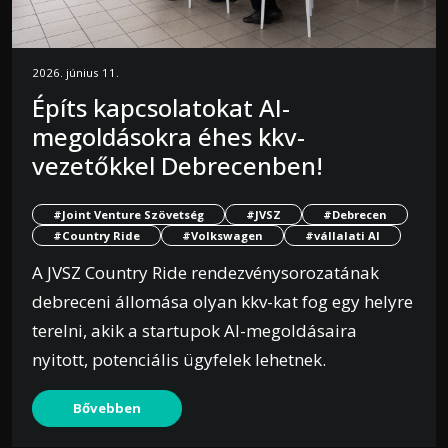
2026. június 11.
Építs kapcsolatokat AI-
megoldásokra éhes kkv-
vezetőkkel Debrecenben!
#Joint Venture Szövetség
#JVSZ
#Debrecen
#Country Ride
#Volkswagen
#vállalati AI
A JVSZ Country Ride rendezvénysorozatának
debreceni állomása olyan kkv-kat fog egy helyre
terelni, akik a startupok AI-megoldásaira
nyitott, potenciális ügyfelek lehetnek.
Bővebben