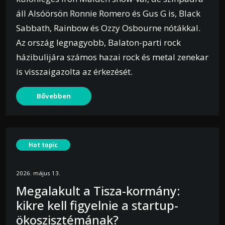
áll Alsóörsön Ronnie Romero és Gus G is, Black
Sabbath, Rainbow és Ozzy Osbourne nótákkal.
Az ország legnagyobb, Balaton-parti rock
házibulijára számos hazai rock és metal zenekar
is visszaigazolta az érkezését.
Bővebben
Hot topic
2026. május 13.
Megalakult a Tisza-kormány:
kikre kell figyelnie a startup-
ökoszisztémának?