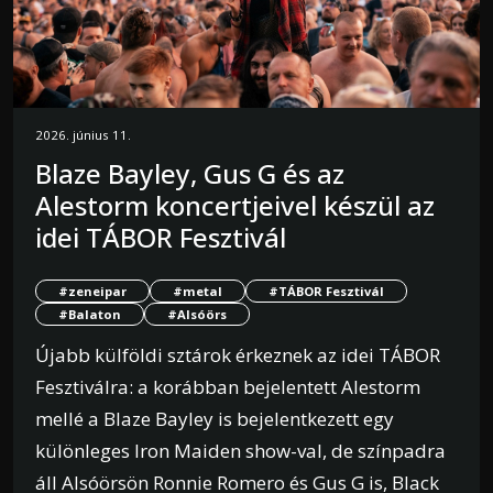
2026. június 11.
Blaze Bayley, Gus G és az
Alestorm koncertjeivel készül az
idei TÁBOR Fesztivál
#zeneipar
#metal
#TÁBOR Fesztivál
#Balaton
#Alsóörs
Újabb külföldi sztárok érkeznek az idei TÁBOR
Fesztiválra: a korábban bejelentett Alestorm
mellé a Blaze Bayley is bejelentkezett egy
különleges Iron Maiden show-val, de színpadra
áll Alsóörsön Ronnie Romero és Gus G is, Black