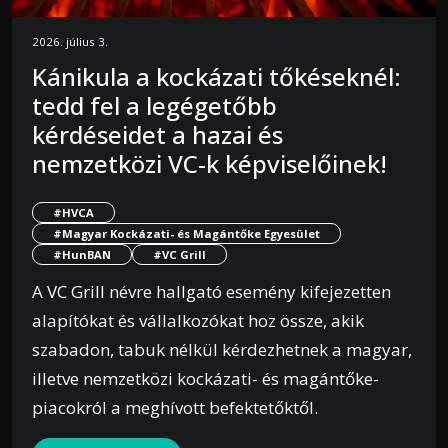
2026. július 3.
Kánikula a kockázati tőkéseknél:
tedd fel a legégetőbb
kérdéseidet a hazai és
nemzetközi VC-k képviselőinek!
#HVCA
#Magyar Kockázati- és Magántőke Egyesület
#HunBAN
#VC Grill
A VC Grill névre hallgató esemény kifejezetten
alapítókat és vállalkozókat hoz össze, akik
szabadon, tabuk nélkül kérdezhetnek a magyar,
illetve nemzetközi kockázati- és magántőke-
piacokról a meghívott befektetőktől.