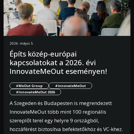
2026. május 5.
Építs közép-európai
kapcsolatokat a 2026. évi
InnovateMeOut eseményen!
#MeOut Group
#InnovateMeOut
#InnovateMeOut 2026
A Szegeden és Budapesten is megrendezett
InnovateMeOut több mint 100 regionális
szereplőt terel egy helyre 9 országból,
hozzáférést biztosítva befektetőkhöz és VC-khez.