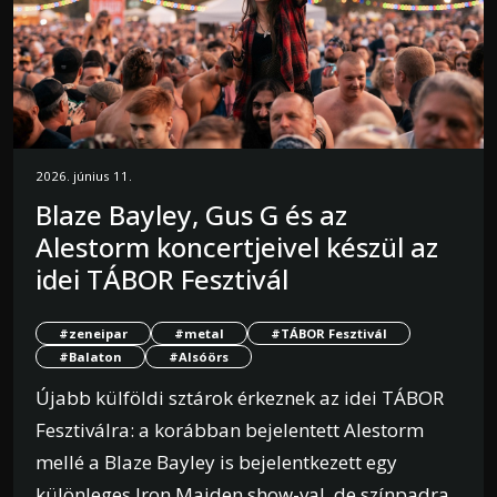
2026. június 11.
Blaze Bayley, Gus G és az
Alestorm koncertjeivel készül az
idei TÁBOR Fesztivál
#zeneipar
#metal
#TÁBOR Fesztivál
#Balaton
#Alsóörs
Újabb külföldi sztárok érkeznek az idei TÁBOR
Fesztiválra: a korábban bejelentett Alestorm
mellé a Blaze Bayley is bejelentkezett egy
különleges Iron Maiden show-val, de színpadra