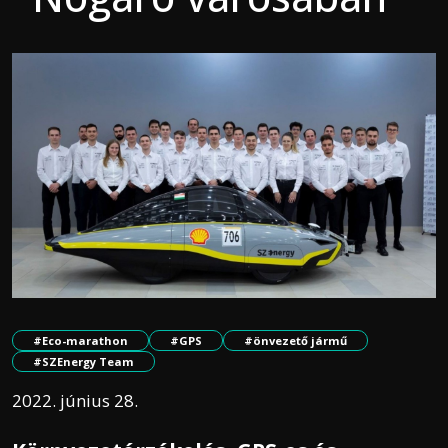
#Eco-marathon
#GPS
#önvezető jármű
#SZEnergy Team
2022. június 28.