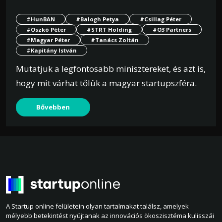
#HunBAN
#Balogh Petya
#Csillag Péter
#Oszkó Péter
#STRT Holding
#O3 Partners
#Magyar Péter
#Tanács Zoltán
#Kapitány István
Mutatjuk a legfontosabb minisztereket, és azt is,
hogy mit várhat tőlük a magyar startupszféra.
Bővebben
A Startup online felületein olyan tartalmakat találsz, amelyek
mélyebb betekintést nyújtanak az innovációs ökoszisztéma kulisszái