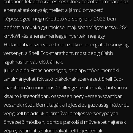
autonóm feladatokra, és készülnek célzottan immáron az
energiahatékonyság mellett a jármű önvezető
képességeit megmérettető versenyre is. 2022-ben
beérett a munka gyümölcse: májusban világcsúccsal, 284
km/kWh-ás energiamérleggel nyertek meg egy
Hollandiában szervezett nemzetközi energiahatékonysági
versenyt, a Shell Eco-marathont, most pedig újabb
izgalmas kihívás előtt állnak.
Július elején Franciaországba, az alapvetően mérnöki
tanulmányokat folytató diákoknak szervezett Shell Eco-
marathon Autonomous Challenge-re utaznak, ahol városi
kisautó kategóriában, összesen négy versenyszámban
vesznek részt. Bemutatják a fejlesztés gazdasági hátterét,
végig kell haladniuk a járművel a teljes versenypályán
önvezető módban, pontos parkolási műveletet hajtanak
végre, valamint szlalompályát kell teljesíteniük.