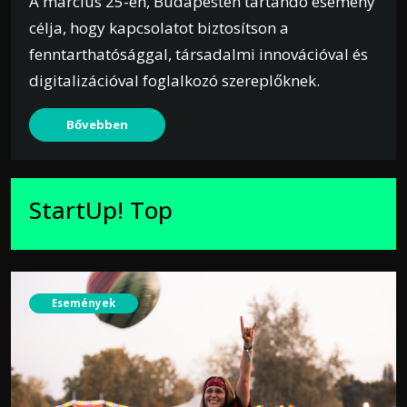
A március 25-én, Budapesten tartandó esemény
célja, hogy kapcsolatot biztosítson a
fenntarthatósággal, társadalmi innovációval és
digitalizációval foglalkozó szereplőknek.
Bővebben
StartUp! Top
Események