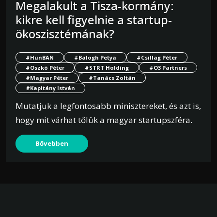
Megalakult a Tisza-kormány:
kikre kell figyelnie a startup-
ökoszisztémának?
#HunBAN
#Balogh Petya
#Csillag Péter
#Oszkó Péter
#STRT Holding
#O3 Partners
#Magyar Péter
#Tanács Zoltán
#Kapitány István
Mutatjuk a legfontosabb minisztereket, és azt is,
hogy mit várhat tőlük a magyar startupszféra.
Bővebben