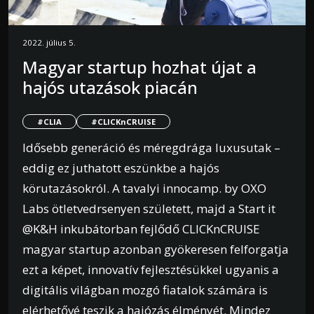
2022. július 5.
Magyar startup hozhat újat a
hajós utazások piacán
#CLIA
#CLICKnCRUISE
Idősebb generáció és méregdrága luxusutak –
eddig ez juthatott eszünkbe a hajós
körutazásokról. A tavalyi innocamp. by OXO
Labs ötletvedrsenyen született, majd a Start it
@K&H inkubátorban fejlődő CLICKnCRUISE
magyar startup azonban gyökeresen felforgatja
ezt a képet, innovatív fejlesztésükkel ugyanis a
digitális világban mozgó fiatalok számára is
elérhetővé teszik a hajózás élményét. Mindez