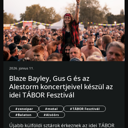
2026. június 11.
Blaze Bayley, Gus G és az
Alestorm koncertjeivel készül az
idei TÁBOR Fesztivál
#zeneipar
#metal
#TÁBOR Fesztivál
#Balaton
#Alsóörs
Újabb külföldi sztárok érkeznek az idei TÁBOR