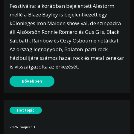
Fesztiválra: a korábban bejelentett Alestorm
mellé a Blaze Bayley is bejelentkezett egy
különleges Iron Maiden show-val, de színpadra
áll Alsóörsön Ronnie Romero és Gus G is, Black
Sabbath, Rainbow és Ozzy Osbourne nótákkal.
Az ország legnagyobb, Balaton-parti rock
házibulijára számos hazai rock és metal zenekar
is visszaigazolta az érkezését.
Bővebben
Hot topic
2026. május 13.