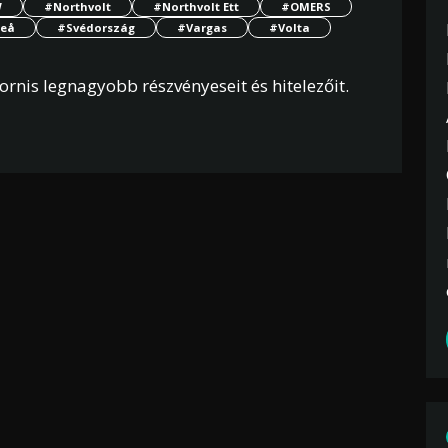
W
#Northvolt
#Northvolt Ett
#OMERS
teå
#Svédország
#Vargas
#Volta
rnis legnagyobb részvényeseit és hitelezőit.