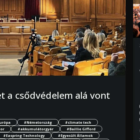
et a csődvédelem alá vont
urópa
#Németország
#climate tech
or
#akkumulátorgyár
#Baillie Gifford
#Easpring Technology
#Egyesült Államok