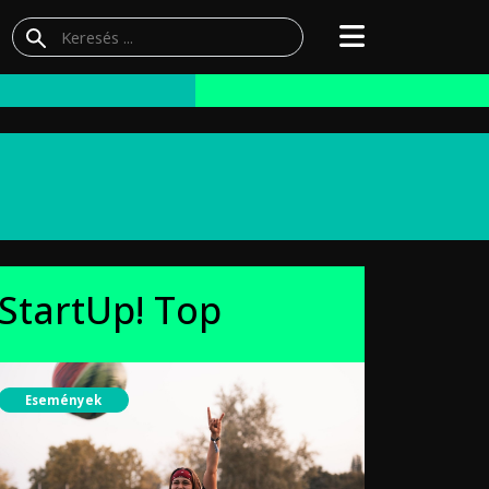
StartUp! Top
Események