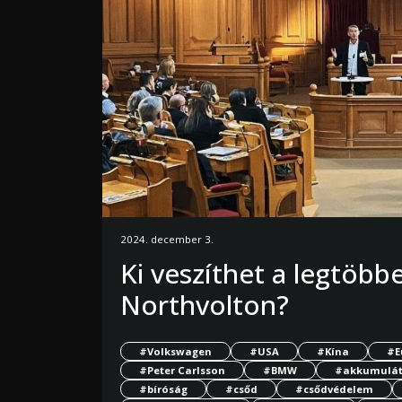
2024. december 3.
Ki veszíthet a legtöbb
Northvolton?
#Volkswagen
#USA
#Kína
#E
#Peter Carlsson
#BMW
#akkumulát
#bíróság
#csőd
#csődvédelem