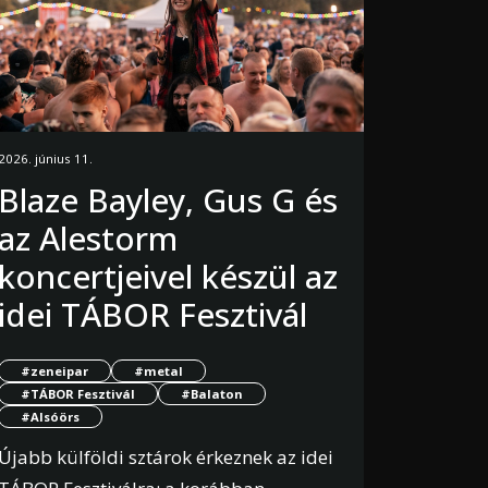
2026. június 11.
Blaze Bayley, Gus G és
az Alestorm
koncertjeivel készül az
idei TÁBOR Fesztivál
#zeneipar
#metal
#TÁBOR Fesztivál
#Balaton
#Alsóörs
Újabb külföldi sztárok érkeznek az idei