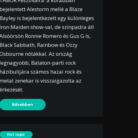
TÁBOR Fesztiválra: a korábban
bejelentett Alestorm mellé a Blaze
Bayley is bejelentkezett egy különleges
Iron Maiden show-val, de színpadra áll
Alsóörsön Ronnie Romero és Gus G is,
Black Sabbath, Rainbow és Ozzy
Osbourne nótákkal. Az ország
legnagyobb, Balaton-parti rock
házibulijára számos hazai rock és
metal zenekar is visszaigazolta az
érkezését.
Bővebben
Hot topic