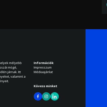
amelyek mélyebb
Információk
isszái mögé,
Impresszum
élén járnak. Itt
Médiaajánlat
nyeket, valamint a
nyeit.
Kövess minket