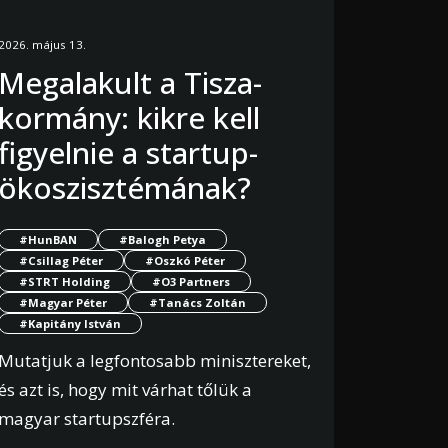
2026. május 13.
Megalakult a Tisza-
kormány: kikre kell
figyelnie a startup-
ökoszisztémának?
#HunBAN
#Balogh Petya
#Csillag Péter
#Oszkó Péter
#STRT Holding
#O3 Partners
#Magyar Péter
#Tanács Zoltán
#Kapitány István
Mutatjuk a legfontosabb minisztereket,
és azt is, hogy mit várhat tőlük a
magyar startupszféra.