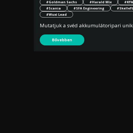
#Goldman Sachs
#Harald Mix
#Kf
#Scania
#SFA Engineering
#Skellef
#Wuxi Lead
Mutatjuk a svéd akkumulátoripari uniko
Bővebben