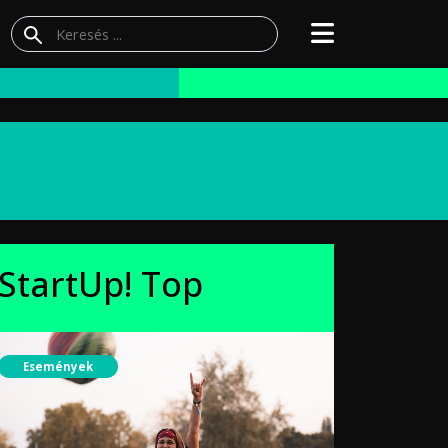
StartUp! Top
Események