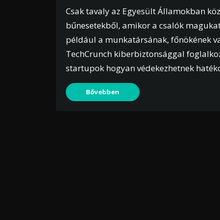
Csak tavaly az Egyesült Államokban köze
bűnesetekből, amikor a csalók magukat
például a munkatársának, főnökének vag
TechCrunch kiberbiztonsággal foglalkoz
startupok hogyan védekezhetnek hatékon
Bővebben