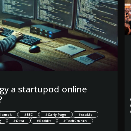
y a startupod online
?
Államok
#BEC
#Carly Page
#csalás
g
#Okta
#Reddit
#TechCrunch