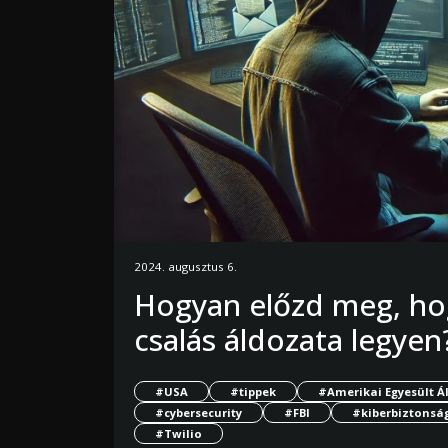
2024. augusztus 6.
Hogyan előzd meg, hog
csalás áldozata legyen
#USA
#tippek
#Amerikai Egyesült 
#cybersecurity
#FBI
#kiberbiztonsá
#Twilio