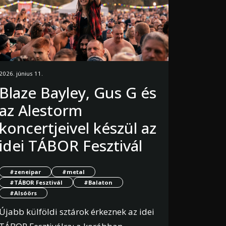
2026. június 11.
Blaze Bayley, Gus G és
az Alestorm
koncertjeivel készül az
idei TÁBOR Fesztivál
#zeneipar
#metal
#TÁBOR Fesztivál
#Balaton
#Alsóörs
Újabb külföldi sztárok érkeznek az idei