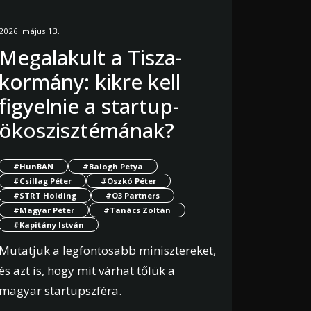
2026. május 13.
Megalakult a Tisza-
kormány: kikre kell
figyelnie a startup-
ökoszisztémának?
#HunBAN
#Balogh Petya
#Csillag Péter
#Oszkó Péter
#STRT Holding
#O3 Partners
#Magyar Péter
#Tanács Zoltán
#Kapitány István
Mutatjuk a legfontosabb minisztereket,
és azt is, hogy mit várhat tőlük a
magyar startupszféra.