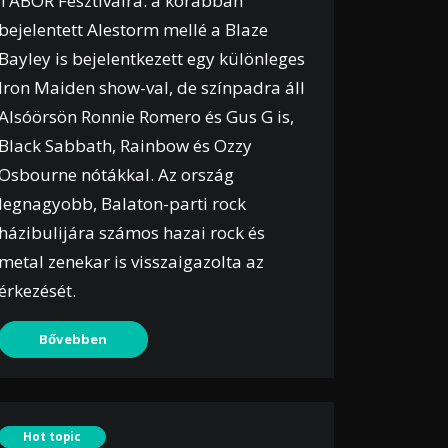
TÁBOR Fesztiválra: a korábban
bejelentett Alestorm mellé a Blaze
Bayley is bejelentkezett egy különleges
Iron Maiden show-val, de színpadra áll
Alsóörsön Ronnie Romero és Gus G is,
Black Sabbath, Rainbow és Ozzy
Osbourne nótákkal. Az ország
legnagyobb, Balaton-parti rock
házibulijára számos hazai rock és
metal zenekar is visszaigazolta az
érkezését.
Bővebben
Hot topic