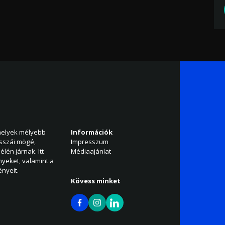
amelyek mélyebb
Információk
isszái mögé,
Impresszum
élén járnak. Itt
Médiaajánlat
nyeket, valamint a
nyeit.
Kövess minket