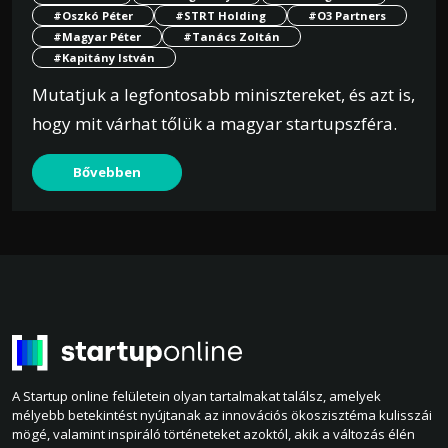
#Oszkó Péter
#STRT Holding
#O3 Partners
#Magyar Péter
#Tanács Zoltán
#Kapitány István
Mutatjuk a legfontosabb minisztereket, és azt is,
hogy mit várhat tőlük a magyar startupszféra.
Bővebben
A Startup online felületein olyan tartalmakat találsz, amelyek
mélyebb betekintést nyújtanak az innovációs ökoszisztéma kulisszái
mögé, valamint inspiráló történeteket azoktól, akik a változás élén