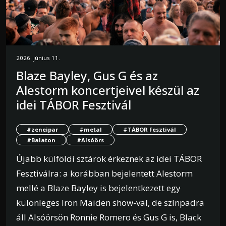
2026. június 11.
Blaze Bayley, Gus G és az
Alestorm koncertjeivel készül az
idei TÁBOR Fesztivál
#zeneipar
#metal
#TÁBOR Fesztivál
#Balaton
#Alsóörs
Újabb külföldi sztárok érkeznek az idei TÁBOR
Fesztiválra: a korábban bejelentett Alestorm
mellé a Blaze Bayley is bejelentkezett egy
különleges Iron Maiden show-val, de színpadra
áll Alsóörsön Ronnie Romero és Gus G is, Black