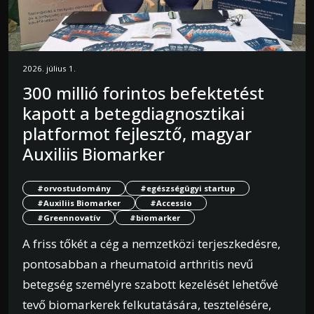
2026. július 1.
300 millió forintos befektetést
kapott a betegdiagnosztikai
platformot fejlesztő, magyar
Auxiliis Biomarker
#orvostudomány
#egészségügyi startup
#Auxiliis Biomarker
#Accessio
#Greennovatív
#biomarker
A friss tőkét a cég a nemzetközi terjeszkedésre,
pontosabban a rheumatoid arthritis nevű
betegség személyre szabott kezelését lehetővé
tevő biomarkerek felkutatására, tesztelésére,