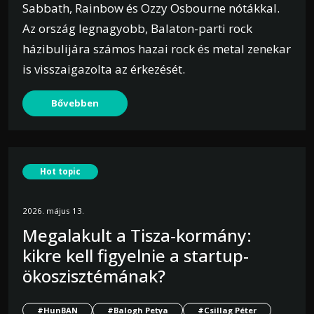
Sabbath, Rainbow és Ozzy Osbourne nótákkal.
Az ország legnagyobb, Balaton-parti rock
házibulijára számos hazai rock és metal zenekar
is visszaigazolta az érkezését.
Bővebben
Hot topic
2026. május 13.
Megalakult a Tisza-kormány:
kikre kell figyelnie a startup-
ökoszisztémának?
#HunBAN
#Balogh Petya
#Csillag Péter