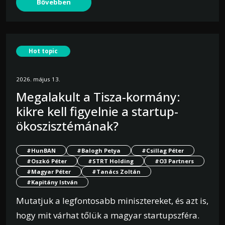
Bővebben
Hot topic
2026. május 13.
Megalakult a Tisza-kormány:
kikre kell figyelnie a startup-
ökoszisztémának?
#HunBAN
#Balogh Petya
#Csillag Péter
#Oszkó Péter
#STRT Holding
#O3 Partners
#Magyar Péter
#Tanács Zoltán
#Kapitány István
Mutatjuk a legfontosabb minisztereket, és azt is,
hogy mit várhat tőlük a magyar startupszféra.