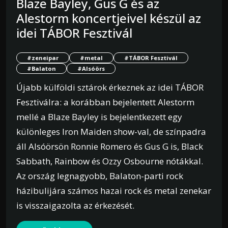
Blaze Bayley, Gus G és az
Alestorm koncertjeivel készül az
idei TÁBOR Fesztivál
#zeneipar
#metal
#TÁBOR Fesztivál
#Balaton
#Alsóörs
Újabb külföldi sztárok érkeznek az idei TÁBOR
Fesztiválra: a korábban bejelentett Alestorm
mellé a Blaze Bayley is bejelentkezett egy
különleges Iron Maiden show-val, de színpadra
áll Alsóörsön Ronnie Romero és Gus G is, Black
Sabbath, Rainbow és Ozzy Osbourne nótákkal.
Az ország legnagyobb, Balaton-parti rock
házibulijára számos hazai rock és metal zenekar
is visszaigazolta az érkezését.