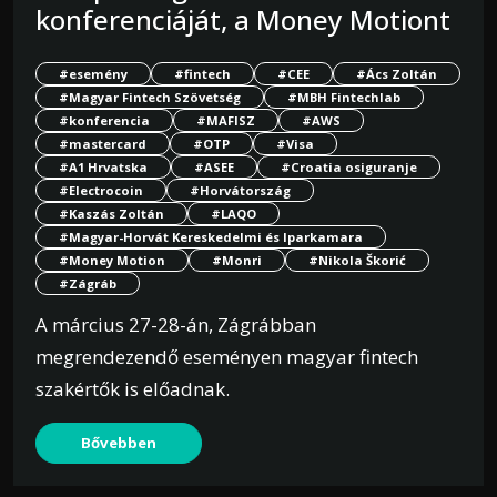
konferenciáját, a Money Motiont
#esemény
#fintech
#CEE
#Ács Zoltán
#Magyar Fintech Szövetség
#MBH Fintechlab
#konferencia
#MAFISZ
#AWS
#mastercard
#OTP
#Visa
#A1 Hrvatska
#ASEE
#Croatia osiguranje
#Electrocoin
#Horvátország
#Kaszás Zoltán
#LAQO
#Magyar-Horvát Kereskedelmi és Iparkamara
#Money Motion
#Monri
#Nikola Škorić
#Zágráb
A március 27-28-án, Zágrábban
megrendezendő eseményen magyar fintech
szakértők is előadnak.
Bővebben