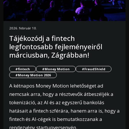
2026. február 10.
Tájékozódj a fintech
legfontosabb fejleményeiről
márciusban, Zágrábban!
#fintech
#Money Motion
#FraudShield
#Money Motion 2026
A kétnapos Money Motion lehetőséget ad
nemcsak arra, hogy a résztvevők átbeszéljék a
tokenizáció, az AI és az egyszerű bankolás
hatásait a fintech szférára, hanem arra is, hogy a
fintech és AI-cégek is bemutatkozzanak a
rendezvény startupversenyén.