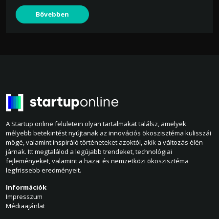
Bővebben
A Startup online felületein olyan tartalmakat találsz, amelyek
mélyebb betekintést nyújtanak az innovációs ökoszisztéma kulisszái
mögé, valamint inspiráló történeteket azoktól, akik a változás élén
járnak. Itt megtalálod a legújabb trendeket, technológiai
fejleményeket, valamint a hazai és nemzetközi ökoszisztéma
legfrissebb eredményeit.
Információk
Impresszum
Médiaajánlat