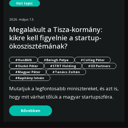
Hot topic
2026. május 13.
Megalakult a Tisza-kormány:
kikre kell figyelnie a startup-
ökoszisztémának?
#HunBAN
#Balogh Petya
#Csillag Péter
#Oszkó Péter
#STRT Holding
#O3 Partners
#Magyar Péter
#Tanács Zoltán
#Kapitány István
Mutatjuk a legfontosabb minisztereket, és azt is,
hogy mit várhat tőlük a magyar startupszféra.
Bővebben