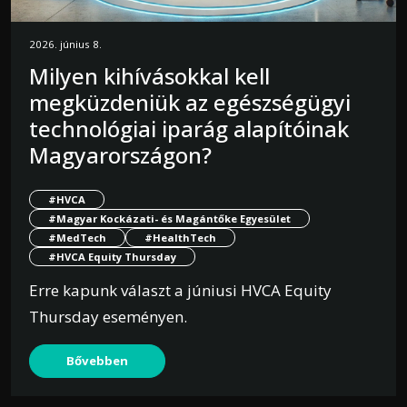
2026. június 8.
Milyen kihívásokkal kell
megküzdeniük az egészségügyi
technológiai iparág alapítóinak
Magyarországon?
#HVCA
#Magyar Kockázati- és Magántőke Egyesület
#MedTech
#HealthTech
#HVCA Equity Thursday
Erre kapunk választ a júniusi HVCA Equity
Thursday eseményen.
Bővebben