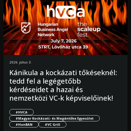
2026. július 3.
Kánikula a kockázati tőkéseknél:
tedd fel a legégetőbb
kérdéseidet a hazai és
nemzetközi VC-k képviselőinek!
#HVCA
#Magyar Kockázati- és Magántőke Egyesület
#HunBAN
#VC Grill