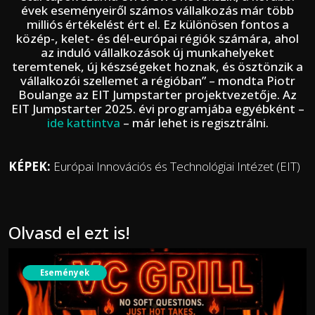
évek eseményeiről számos vállalkozás már több
milliós értékelést ért el. Ez különösen fontos a
közép-, kelet- és dél-európai régiók számára, ahol
az induló vállalkozások új munkahelyeket
teremtenek, új készségeket hoznak, és ösztönzik a
vállalkozói szellemet a régióban” – mondta Piotr
Boulange az EIT Jumpstarter projektvezetője. Az
EIT Jumpstarter 2025. évi programjába egyébként –
ide kattintva
– már lehet is regisztrálni.
KÉPEK:
Európai Innovációs és Technológiai Intézet (EIT)
Olvasd el ezt is!
Események