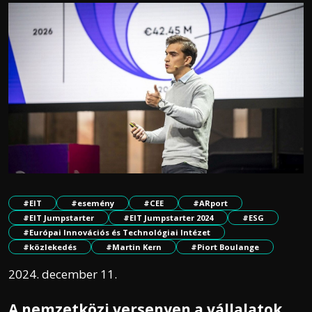
#EIT
#esemény
#CEE
#ARport
#EIT Jumpstarter
#EIT Jumpstarter 2024
#ESG
#Európai Innovációs és Technológiai Intézet
#közlekedés
#Martin Kern
#Piort Boulange
2024. december 11.
A nemzetközi versenyen a vállalatok