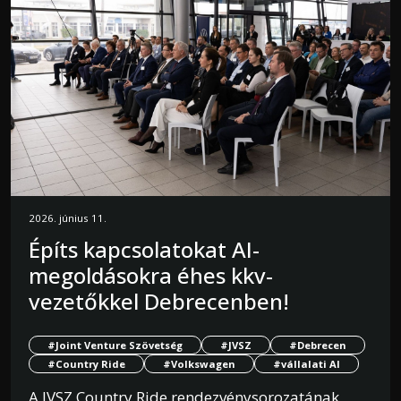
2026. június 11.
Építs kapcsolatokat AI-
megoldásokra éhes kkv-
vezetőkkel Debrecenben!
#Joint Venture Szövetség
#JVSZ
#Debrecen
#Country Ride
#Volkswagen
#vállalati AI
A JVSZ Country Ride rendezvénysorozatának