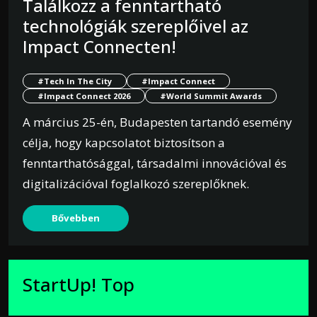
Találkozz a fenntartható
technológiák szereplőivel az
Impact Connecten!
#Tech In The City
#Impact Connect
#Impact Connect 2026
#World Summit Awards
A március 25-én, Budapesten tartandó esemény
célja, hogy kapcsolatot biztosítson a
fenntarthatósággal, társadalmi innovációval és
digitalizációval foglalkozó szereplőknek.
Bővebben
StartUp! Top