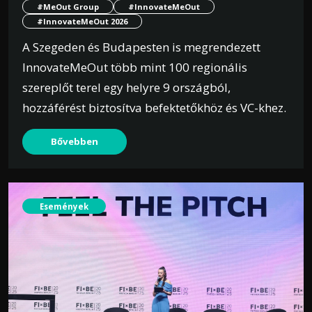
#MeOut Group
#InnovateMeOut
#InnovateMeOut 2026
A Szegeden és Budapesten is megrendezett
InnovateMeOut több mint 100 regionális
szereplőt terel egy helyre 9 országból,
hozzáférést biztosítva befektetőkhöz és VC-khez.
Bővebben
Események