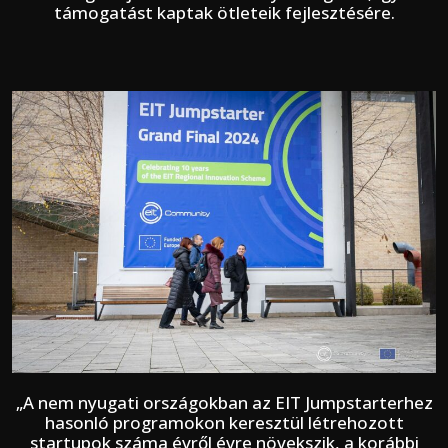
támogatást kaptak ötleteik fejlesztésére.
„A nem nyugati országokban az EIT Jumpstarterhez
hasonló programokon keresztül létrehozott
startupok száma évről évre növekszik, a korábbi