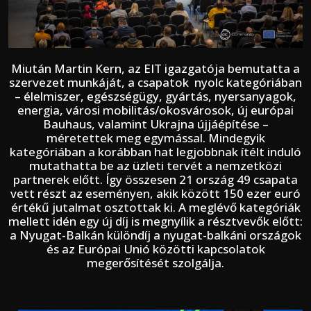
Miután Martin Kern, az EIT igazgatója bemutatta a
szervezet munkáját, a csapatok nyolc kategóriában
– élelmiszer, egészségügy, gyártás, nyersanyagok,
energia, városi mobilitás/okosvárosok, új európai
Bauhaus, valamint Ukrajna újjáépítése –
méretettek meg egymással. Mindegyik
kategóriában a korábban hat legjobbnak ítélt induló
mutathatta be az üzleti tervét a nemzetközi
partnerek előtt. Így összesen 21 ország 49 csapata
vett részt az eseményen, akik között 150 ezer euró
értékű jutalmat osztottak ki. A meglévő kategóriák
mellett idén egy új díj is megnyílik a résztvevők előtt:
a Nyugat-Balkán különdíj a nyugat-balkáni országok
és az Európai Unió közötti kapcsolatok
megerősítését szolgálja.