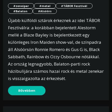
#zeneipar
#metal
#TÁBOR Fesztivál
#Balaton
#Alsóörs
Újabb külföldi sztárok érkeznek az idei TÁBOR
Fesztiválra: a korábban bejelentett Alestorm
mellé a Blaze Bayley is bejelentkezett egy
különleges Iron Maiden show-val, de színpadra
áll Alsóörsön Ronnie Romero és Gus G is, Black
Sabbath, Rainbow és Ozzy Osbourne nótákkal.
Az ország legnagyobb, Balaton-parti rock
házibulijára számos hazai rock és metal zenekar
is visszaigazolta az érkezését.
Bővebben