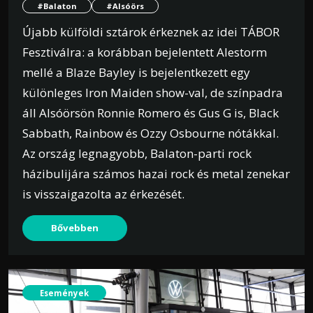
#Balaton
#Alsóörs
Újabb külföldi sztárok érkeznek az idei TÁBOR
Fesztiválra: a korábban bejelentett Alestorm
mellé a Blaze Bayley is bejelentkezett egy
különleges Iron Maiden show-val, de színpadra
áll Alsóörsön Ronnie Romero és Gus G is, Black
Sabbath, Rainbow és Ozzy Osbourne nótákkal.
Az ország legnagyobb, Balaton-parti rock
házibulijára számos hazai rock és metal zenekar
is visszaigazolta az érkezését.
Bővebben
Események