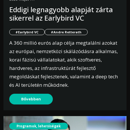
Eddigi legnagyobb alapját zárta
sikerrel az Earlybird VC
#Earlybird VC
#Andre Retterath
A 360 millió eurós alap célja megtalálni azokat
az európai, nemzetközi skálázódásra alkalmas,
korai fázisú vállalatokat, akik szoftveres,
hardveres, az infrastruktúrát fejlesztő
megoldáskat fejlesztenek, valamint a deep tech
és AI területén működnek.
Bővebben
Programok, lehetőségek