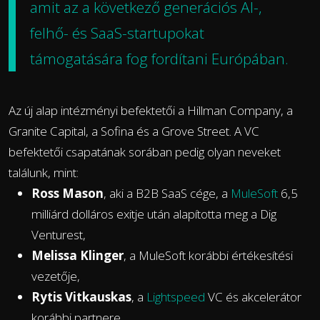
amit az a következő generációs AI-,
felhő- és SaaS-startupokat
támogatására fog fordítani Európában.
Az új alap intézményi befektetői a Hillman Company, a
Granite Capital, a Sofina és a Grove Street. A VC
befektetői csapatának sorában pedig olyan neveket
találunk, mint:
Ross Mason
, aki a B2B SaaS cége, a
MuleSoft
6,5
milliárd dolláros exitje után alapította meg a Dig
Venturest,
Melissa Klinger
, a MuleSoft korábbi értékesítési
vezetője,
Rytis Vitkauskas
, a
Lightspeed
VC és akcelerátor
korábbi partnere,