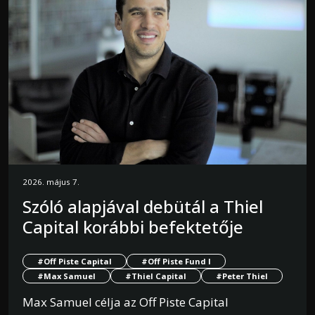
2026. május 7.
Szóló alapjával debütál a Thiel
Capital korábbi befektetője
#Off Piste Capital
#Off Piste Fund I
#Max Samuel
#Thiel Capital
#Peter Thiel
Max Samuel célja az Off Piste Capital