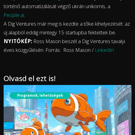
történő automatizálását végző ukrán unikornis, a
People.ai
.
A Dig Ventures már meg is kezdte a tőke kihelyezését: az
új alapból eddig mintegy 15 startupba fektettek be.
NYITÓKÉP:
Ross Mason beszél a Dig Ventures tavalyi
éves közgyűlésén. Forrás: Ross Mason /
LinkedIn
Olvasd el ezt is!
Programok, lehetőségek