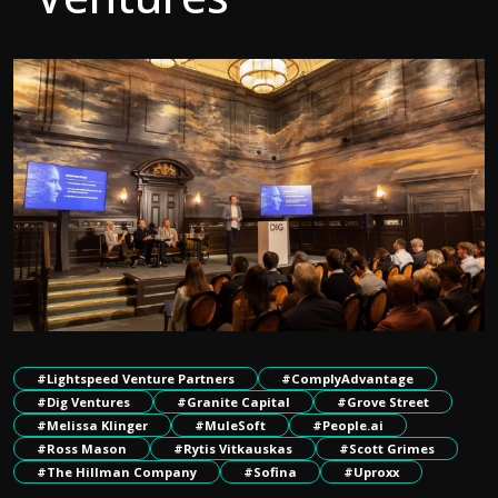
#Lightspeed Venture Partners
#ComplyAdvantage
#Dig Ventures
#Granite Capital
#Grove Street
#Melissa Klinger
#MuleSoft
#People.ai
#Ross Mason
#Rytis Vitkauskas
#Scott Grimes
#The Hillman Company
#Sofina
#Uproxx