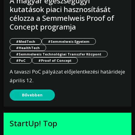
A magyar egészségügyi
kutatások piaci hasznosítását
célozza a Semmelweis Proof of
Concept programja
#MedTech
#Semmelweis Egyetem
#HealthTech
#Semmelweis Technológiai Transzfer Központ
#PoC
#Proof of Concept
A tavaszi PoC pályázat előjelentkezési határideje
április 12.
Bővebben
StartUp! Top