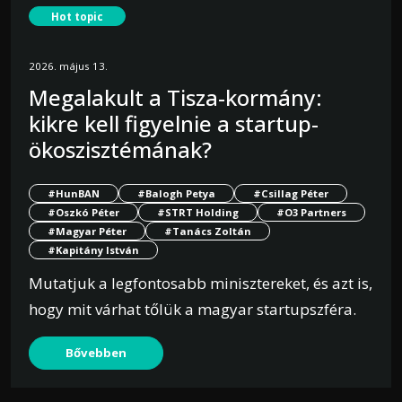
Hot topic
2026. május 13.
Megalakult a Tisza-kormány:
kikre kell figyelnie a startup-
ökoszisztémának?
#HunBAN
#Balogh Petya
#Csillag Péter
#Oszkó Péter
#STRT Holding
#O3 Partners
#Magyar Péter
#Tanács Zoltán
#Kapitány István
Mutatjuk a legfontosabb minisztereket, és azt is,
hogy mit várhat tőlük a magyar startupszféra.
Bővebben