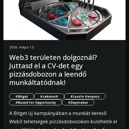
2026. május 13.
Web3 területen dolgoznál?
Juttasd el a CV-det egy
pizzásdobozon a leendő
munkáltatódnak!
#Bitget
#caketech
#Laszlo Hanyecz
#Boxed for Opportunity
#Daymaker
A Bitget új kampányában a munkát kereső
Web3 tehetségek pizzásdobozokon küldhetik el