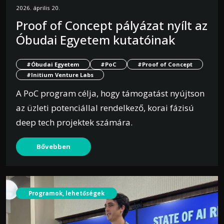
2026. április 20.
Proof of Concept pályázat nyílt az
Óbudai Egyetem kutatóinak
#Óbudai Egyetem
#PoC
#Proof of Concept
#Initium Venture Labs
A PoC program célja, hogy támogatást nyújtson
az üzleti potenciállal rendelkező, korai fázisú
deep tech projektek számára.
Bővebben
Programok, lehetőségek