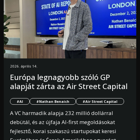
2026. április 14.
Európa legnagyobb szóló GP
alapját zárta az Air Street Capital
#AI
#Nathan Benaich
#Air Street Capital
A VC harmadik alapja 232 millió dollárral
debütál, és az újfaja AI-first megoldásokat
fejlesztő, korai szakaszú startupokat keresi