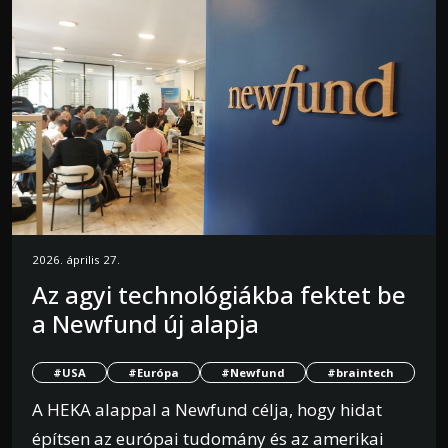
2026. április 27.
Az agyi technológiákba fektet be
a Newfund új alapja
#USA
#Európa
#Newfund
#braintech
A HEKA alappal a Newfund célja, hogy hidat
építsen az európai tudomány és az amerikai