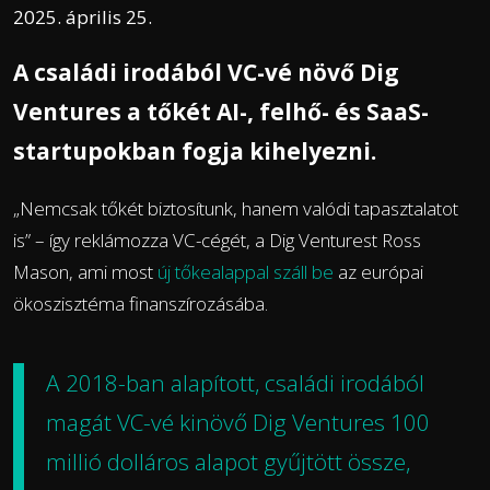
2025. április 25.
A családi irodából VC-vé növő Dig
Ventures a tőkét AI-, felhő- és SaaS-
startupokban fogja kihelyezni.
„Nemcsak tőkét biztosítunk, hanem valódi tapasztalatot
is” – így reklámozza VC-cégét, a Dig Venturest Ross
Mason, ami most
új tőkealappal száll be
az európai
ökoszisztéma finanszírozásába.
A 2018-ban alapított, családi irodából
magát VC-vé kinövő Dig Ventures 100
millió dolláros alapot gyűjtött össze,