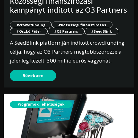
Közösségi finanszírozási
kampányt indított az O3 Partners
#crowdfunding
#közösségi finanszírozás
#Oszkó Péter
#O3 Partners
#SeedBlink
A SeedBlink platformján indított crowdfunding
célja, hogy az O3 Partners megtöbbszörözze a
jelenleg kezelt, 300 millió eurós vagyonát.
Bővebben
Programok, lehetőségek