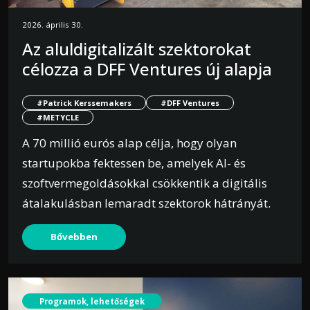
2026. április 30.
Az aluldigitalizált szektorokat
célozza a DFF Ventures új alapja
#Patrick Kerssemakers
#DFF Ventures
#METYCLE
A 70 millió eurós alap célja, hogy olyan
startupokba fektessen be, amelyek AI- és
szoftvermegoldásokkal csökkentik a digitális
átalakulásban lemaradt szektorok hátrányát.
Bővebben
Programok, lehetőségek