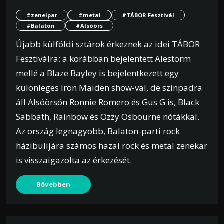
#zeneipar
#metal
#TÁBOR Fesztivál
#Balaton
#Alsóörs
Újabb külföldi sztárok érkeznek az idei TÁBOR
Fesztiválra: a korábban bejelentett Alestorm
mellé a Blaze Bayley is bejelentkezett egy
különleges Iron Maiden show-val, de színpadra
áll Alsóörsön Ronnie Romero és Gus G is, Black
Sabbath, Rainbow és Ozzy Osbourne nótákkal.
Az ország legnagyobb, Balaton-parti rock
házibulijára számos hazai rock és metal zenekar
is visszaigazolta az érkezését.
Bővebben