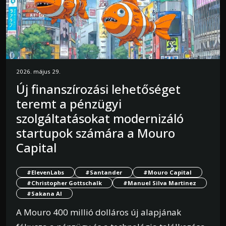
2026. május 29.
Új finanszírozási lehetőséget
teremt a pénzügyi
szolgáltatásokat modernizáló
startupok számára a Mouro
Capital
#ElevenLabs
#Santander
#Mouro Capital
#Christopher Gottschalk
#Manuel Silva Martinez
#Sakana AI
A Mouro 400 millió dolláros új alapjának