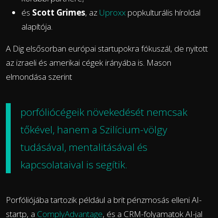
és
Scott Grimes
, az
Uproxx
popkulturális híroldal
alapítója.
A Dig elsősorban európai startupokra fókuszál, de nyitott
az izraeli és amerikai cégek irányába is. Mason
elmondása szerint
porfóliócégeik növekedését nemcsak
tőkével, hanem a Szilícium-völgy
tudásával, mentalitásával és
kapcsolataival is segítik.
Porfóliójába tartozik például a brit pénzmosás elleni AI-
startp, a
ComplyAdvantage
, és a CRM-folyamatok AI-jal