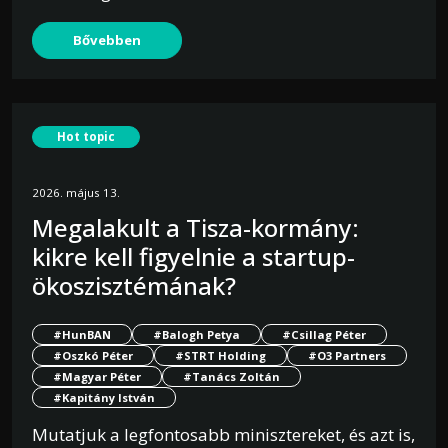
Bővebben
Hot topic
2026. május 13.
Megalakult a Tisza-kormány:
kikre kell figyelnie a startup-
ökoszisztémának?
#HunBAN
#Balogh Petya
#Csillag Péter
#Oszkó Péter
#STRT Holding
#O3 Partners
#Magyar Péter
#Tanács Zoltán
#Kapitány István
Mutatjuk a legfontosabb minisztereket, és azt is,