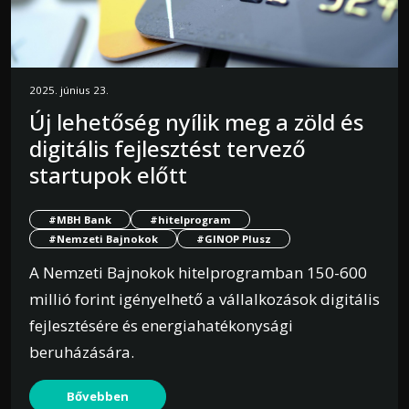
2025. június 23.
Új lehetőség nyílik meg a zöld és
digitális fejlesztést tervező
startupok előtt
#MBH Bank
#hitelprogram
#Nemzeti Bajnokok
#GINOP Plusz
A Nemzeti Bajnokok hitelprogramban 150-600
millió forint igényelhető a vállalkozások digitális
fejlesztésére és energiahatékonysági
beruházására.
Bővebben