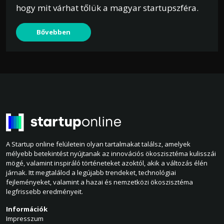
hogy mit várhat tőlük a magyar startupszféra.
Bővebben
A Startup online felületein olyan tartalmakat találsz, amelyek
mélyebb betekintést nyújtanak az innovációs ökoszisztéma kulisszái
mögé, valamint inspiráló történeteket azoktól, akik a változás élén
járnak. Itt megtalálod a legújabb trendeket, technológiai
fejleményeket, valamint a hazai és nemzetközi ökoszisztéma
legfrissebb eredményeit.
Információk
Impresszum