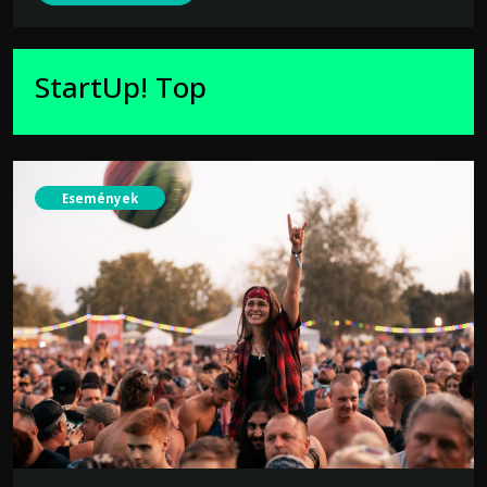
StartUp! Top
Események