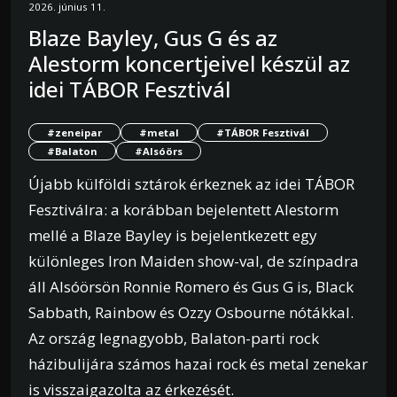
2026. június 11.
Blaze Bayley, Gus G és az
Alestorm koncertjeivel készül az
idei TÁBOR Fesztivál
#zeneipar
#metal
#TÁBOR Fesztivál
#Balaton
#Alsóörs
Újabb külföldi sztárok érkeznek az idei TÁBOR
Fesztiválra: a korábban bejelentett Alestorm
mellé a Blaze Bayley is bejelentkezett egy
különleges Iron Maiden show-val, de színpadra
áll Alsóörsön Ronnie Romero és Gus G is, Black
Sabbath, Rainbow és Ozzy Osbourne nótákkal.
Az ország legnagyobb, Balaton-parti rock
házibulijára számos hazai rock és metal zenekar
is visszaigazolta az érkezését.