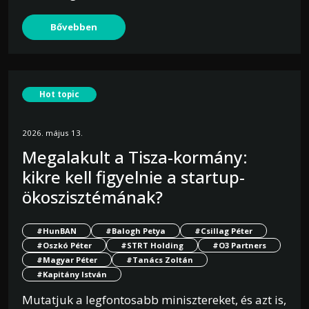
Bővebben
Hot topic
2026. május 13.
Megalakult a Tisza-kormány:
kikre kell figyelnie a startup-
ökoszisztémának?
#HunBAN
#Balogh Petya
#Csillag Péter
#Oszkó Péter
#STRT Holding
#O3 Partners
#Magyar Péter
#Tanács Zoltán
#Kapitány István
Mutatjuk a legfontosabb minisztereket, és azt is,