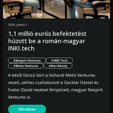
2026. június 1.
1,1 millió eurós befektetést
húzott be a román-magyar
INKI.tech
#Nesprit Ventures
#INKI Tech
#Metis Ventures
#Kiss Károly
A késői fázisú kört a holland Metis Ventures
vezeti, akihez csatlakozott a Gockler Dániel és
Fodor Dávid nevével fémjelzett, magyar Nesprit
Ventures is.
Bővebben