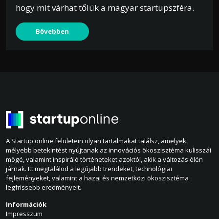
hogy mit várhat tőlük a magyar startupszféra.
Bővebben
A Startup online felületein olyan tartalmakat találsz, amelyek
mélyebb betekintést nyújtanak az innovációs ökoszisztéma kulisszái
mögé, valamint inspiráló történeteket azoktól, akik a változás élén
járnak. Itt megtalálod a legújabb trendeket, technológiai
fejleményeket, valamint a hazai és nemzetközi ökoszisztéma
legfrissebb eredményeit.
Információk
Impresszum