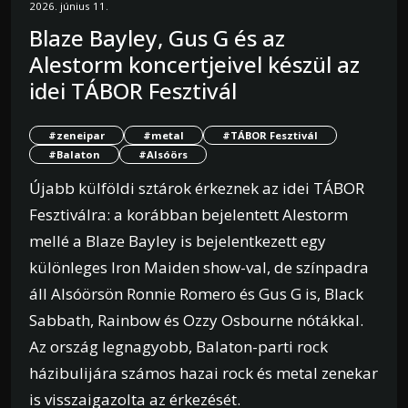
2026. június 11.
Blaze Bayley, Gus G és az
Alestorm koncertjeivel készül az
idei TÁBOR Fesztivál
#zeneipar
#metal
#TÁBOR Fesztivál
#Balaton
#Alsóörs
Újabb külföldi sztárok érkeznek az idei TÁBOR
Fesztiválra: a korábban bejelentett Alestorm
mellé a Blaze Bayley is bejelentkezett egy
különleges Iron Maiden show-val, de színpadra
áll Alsóörsön Ronnie Romero és Gus G is, Black
Sabbath, Rainbow és Ozzy Osbourne nótákkal.
Az ország legnagyobb, Balaton-parti rock
házibulijára számos hazai rock és metal zenekar
is visszaigazolta az érkezését.