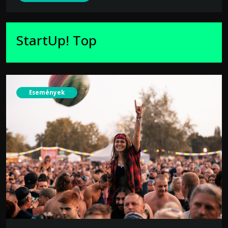
StartUp! Top
Események