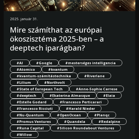
2025. január 31.
Mire számíthat az európai
ökoszisztéma 2025-ben – a
deeptech iparágban?
#AI
#Google
#mesterséges intelligencia
#Atomico
#kvantum
#kvantum-számítástechnika
#Riverlane
#Lilium
#Northvolt
#State of European Tech
#Anne-Sophie Carrese
#deeptech
#Ekaterina Almasque
#Elaia
#Estelle Godard
#Francesco Perticarari
#Francesco Ricciuti
#Harald Nieder
#Nu-Quantum
#OpenOcean
#Planqc
#Promus Ventures
#Quandela
#Redalpine
#Runa Capital
#Silicon Roundabout Ventures
#Willow