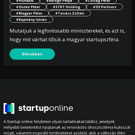
#HunBAN
#Balogh Petya
#Csillag Péter
#Oszkó Péter
#STRT Holding
#O3 Partners
#Magyar Péter
#Tanács Zoltán
#Kapitány István
Mutatjuk a legfontosabb minisztereket, és azt is,
hogy mit várhat tőlük a magyar startupszféra.
Bővebben
A Startup online felületein olyan tartalmakat találsz, amelyek
mélyebb betekintést nyújtanak az innovációs ökoszisztéma kulisszái
mögé, valamint inspiráló történeteket azoktól, akik a változás élén