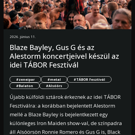
2026. június 11.
Blaze Bayley, Gus G és az
Alestorm koncertjeivel készül az
idei TÁBOR Fesztivál
#zeneipar
#metal
#TÁBOR Fesztivál
#Balaton
#Alsóörs
Újabb külföldi sztárok érkeznek az idei TÁBOR
Fesztiválra: a korábban bejelentett Alestorm
mellé a Blaze Bayley is bejelentkezett egy
különleges Iron Maiden show-val, de színpadra
áll Alsóörsön Ronnie Romero és Gus G is, Black