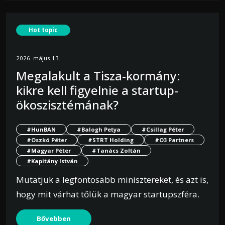
Hot topic
2026. május 13.
Megalakult a Tisza-kormány:
kikre kell figyelnie a startup-
ökoszisztémának?
#HunBAN
#Balogh Petya
#Csillag Péter
#Oszkó Péter
#STRT Holding
#O3 Partners
#Magyar Péter
#Tanács Zoltán
#Kapitány István
Mutatjuk a legfontosabb minisztereket, és azt is,
hogy mit várhat tőlük a magyar startupszféra.
Bővebben