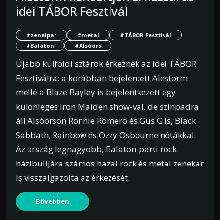
idei TÁBOR Fesztivál
#zeneipar
#metal
#TÁBOR Fesztivál
#Balaton
#Alsóörs
Újabb külföldi sztárok érkeznek az idei TÁBOR
Fesztiválra: a korábban bejelentett Alestorm
mellé a Blaze Bayley is bejelentkezett egy
különleges Iron Maiden show-val, de színpadra
áll Alsóörsön Ronnie Romero és Gus G is, Black
Sabbath, Rainbow és Ozzy Osbourne nótákkal.
Az ország legnagyobb, Balaton-parti rock
házibulijára számos hazai rock és metal zenekar
is visszaigazolta az érkezését.
Bővebben