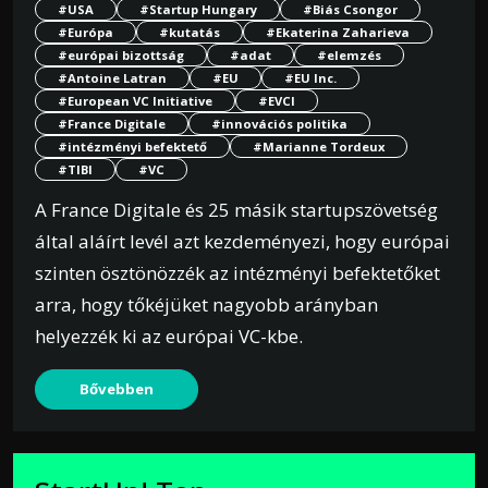
#USA
#Startup Hungary
#Biás Csongor
#Európa
#kutatás
#Ekaterina Zaharieva
#európai bizottság
#adat
#elemzés
#Antoine Latran
#EU
#EU Inc.
#European VC Initiative
#EVCI
#France Digitale
#innovációs politika
#intézményi befektető
#Marianne Tordeux
#TIBI
#VC
A France Digitale és 25 másik startupszövetség
által aláírt levél azt kezdeményezi, hogy európai
szinten ösztönözzék az intézményi befektetőket
arra, hogy tőkéjüket nagyobb arányban
helyezzék ki az európai VC-kbe.
Bővebben