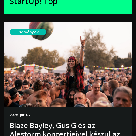
StartUp! Top
Események
2026. június 11.
Blaze Bayley, Gus G és az
Alestorm koncertjeivel készül az