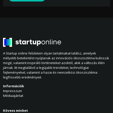
A Startup online felületein olyan tartalmakat találsz, amelyek
mélyebb betekintést nyújtanak az innovációs ökoszisztéma kulisszái
mögé, valamint inspiráló történeteket azoktól, akik a változás élén
járnak. Itt megtalálod a legújabb trendeket, technológiai
fejleményeket, valamint a hazai és nemzetközi ökoszisztéma
legfrissebb eredményeit.
Információk
Impresszum
Médiaajánlat
Kövess minket