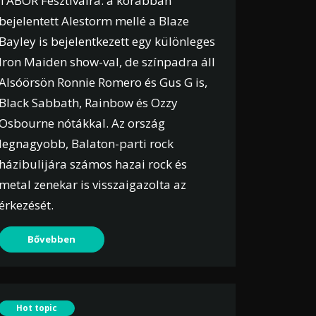
TÁBOR Fesztiválra: a korábban
bejelentett Alestorm mellé a Blaze
Bayley is bejelentkezett egy különleges
Iron Maiden show-val, de színpadra áll
Alsóörsön Ronnie Romero és Gus G is,
Black Sabbath, Rainbow és Ozzy
Osbourne nótákkal. Az ország
legnagyobb, Balaton-parti rock
házibulijára számos hazai rock és
metal zenekar is visszaigazolta az
érkezését.
Bővebben
Hot topic