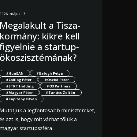
2026. május 13.
Megalakult a Tisza-
kormány: kikre kell
figyelnie a startup-
ökoszisztémának?
#HunBAN
#Balogh Petya
#Csillag Péter
#Oszkó Péter
#STRT Holding
#O3 Partners
#Magyar Péter
#Tanács Zoltán
#Kapitány István
Mutatjuk a legfontosabb minisztereket,
és azt is, hogy mit várhat tőlük a
magyar startupszféra.