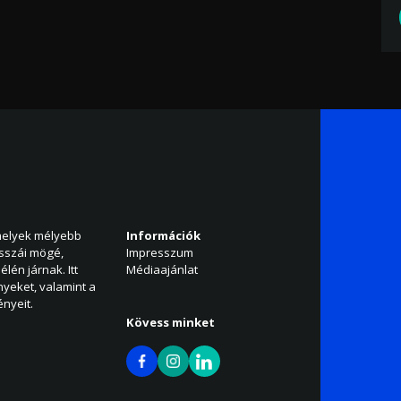
amelyek mélyebb
Információk
isszái mögé,
Impresszum
élén járnak. Itt
Médiaajánlat
nyeket, valamint a
nyeit.
Kövess minket