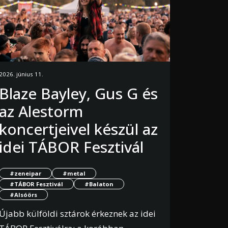
2026. június 11.
Blaze Bayley, Gus G és
az Alestorm
koncertjeivel készül az
idei TÁBOR Fesztivál
#zeneipar
#metal
#TÁBOR Fesztivál
#Balaton
#Alsóörs
Újabb külföldi sztárok érkeznek az idei