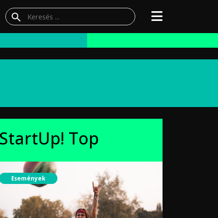
StartUp! Top
Események