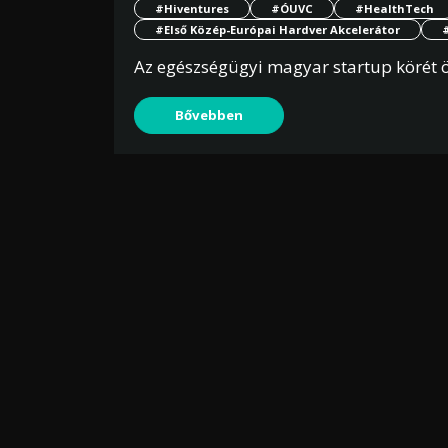
#Hiventures
#ÓUVC
#HealthTech
#Első Közép-Európai Hardver Akcelerátor
Az egészségügyi magyar startup körét ö
Bővebben