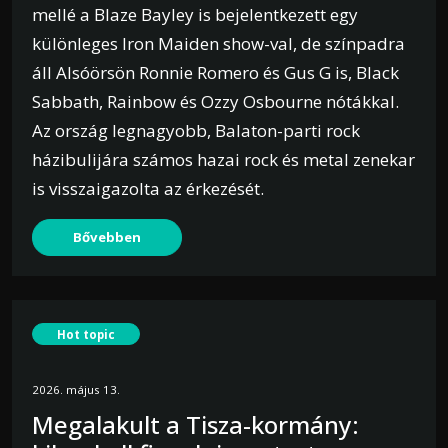
mellé a Blaze Bayley is bejelentkezett egy
különleges Iron Maiden show-val, de színpadra
áll Alsóörsön Ronnie Romero és Gus G is, Black
Sabbath, Rainbow és Ozzy Osbourne nótákkal.
Az ország legnagyobb, Balaton-parti rock
házibulijára számos hazai rock és metal zenekar
is visszaigazolta az érkezését.
Bővebben
Hot topic
2026. május 13.
Megalakult a Tisza-kormány: