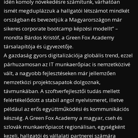
idén komoly növekedésre számítunk, várhatóan
ismét megduplázzuk a hallgatói létszámot mindkét
országban és bevezetjük a Magyarországon már
sikeres corporate bootcamp képzési modellt” –
mondta Bárdos Kristóf, a Green Fox Academy
társalapítója és ügyvezetője.
A gazdaság gyors digitalizációja globális trend, ezzel
párhuzamosan az IT munkaerőpiac is nemzetközivé
vált, a nagyobb fejlesztéseken már jellemzően
nemzetközi projektcsapatok dolgoznak,
távmunkában. A szoftverfejlesztői tudás mellett
felértékelődött a stabil angol nyelvismeret, illetve
például az erős együttműködési és kommunikációs
készség. A Green Fox Academy a magyar, cseh és
szlovák munkaerőpiacot regionálisan, egységként
kezeli, hallgatói és vállalati partnerei számára