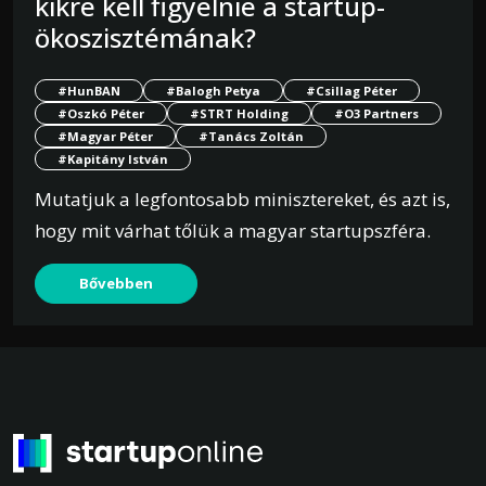
kikre kell figyelnie a startup-
ökoszisztémának?
#HunBAN
#Balogh Petya
#Csillag Péter
#Oszkó Péter
#STRT Holding
#O3 Partners
#Magyar Péter
#Tanács Zoltán
#Kapitány István
Mutatjuk a legfontosabb minisztereket, és azt is,
hogy mit várhat tőlük a magyar startupszféra.
Bővebben