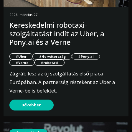
2026. március 27.
Kereskedelmi robotaxi-
szolgáltatást indít az Uber, a
Pony.ai és a Verne
#Uber
#Horvátország
#Pony.ai
#Verne
#robotaxi
Zágráb lesz az új szolgáltatás első piaca
Európában. A partnerség részeként az Uber a
Verne-be is befektet.
Bővebben