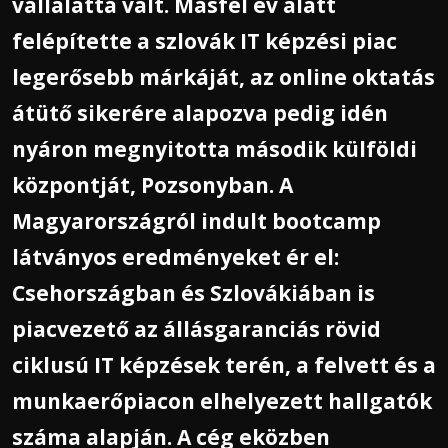
vállalattá vált. Másfél év alatt
felépítette a szlovák IT képzési piac
legerősebb márkáját, az online oktatás
átütő sikerére alapozva pedig idén
nyáron megnyitotta második külföldi
központját, Pozsonyban. A
Magyarországról indult bootcamp
látványos eredményeket ér el:
Csehországban és Szlovákiában is
piacvezető az állásgaranciás rövid
ciklusú IT képzések terén, a felvett és a
munkaerőpiacon elhelyezett hallgatók
száma alapján. A cég eközben