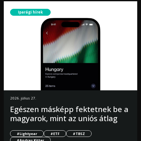
Iparági hírek
2026. július 27.
Egészen másképp fektetnek be a
magyarok, mint az uniós átlag
#Lightyear
#ETF
#TBSZ
#Andres Kitter