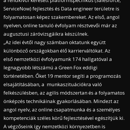
a rendkívül keresett platformspecifikus (Salesforce,
ServiceNow) fejlesztés és Data engineer területre is
folyamatosan képez szakembereket. Az első, angol
nyelven, online tanuló évfolyam résztvevői már az
augusztusi záróvizsgáikra készülnek.
„Az idei évtől nagy számban oktatunk együtt
különböző országokban élő karrierváltókat. Az
első nemzetközi évfolyamunk 174 hallgatóval a
legnagyobb létszámú a Green Fox eddigi
történetében. Őket 19 mentor segíti a programozás
elsajátításában, a munkaszituációkra való
felkészülésben, az agilis módszertan és a folyamatos
önképzés technikáinak gyakorlásában. Mindezt az
angol nyelv, az online csapatmunka és a személyes
kompetenciák széles körű fejlesztésével egészítjük ki.
A végzőseink így nemzetközi környezetben is