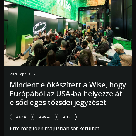
2026. április 17.
Mindent előkészített a Wise, hogy
Európából az USA-ba helyezze át
elsődleges tőzsdei jegyzését
#USA
#Wise
#UK
Erre még idén májusban sor kerülhet.