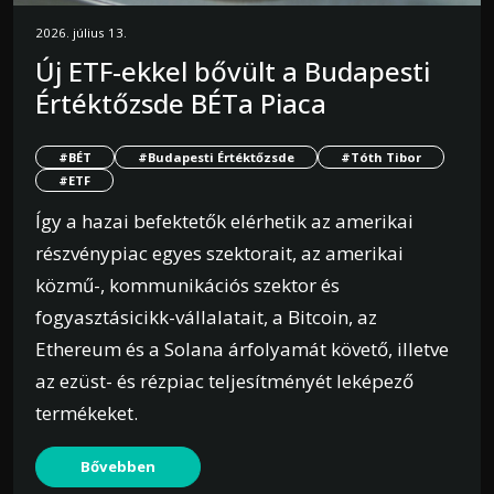
2026. július 13.
Új ETF-ekkel bővült a Budapesti
Értéktőzsde BÉTa Piaca
#BÉT
#Budapesti Értéktőzsde
#Tóth Tibor
#ETF
Így a hazai befektetők elérhetik az amerikai
részvénypiac egyes szektorait, az amerikai
közmű-, kommunikációs szektor és
fogyasztásicikk-vállalatait, a Bitcoin, az
Ethereum és a Solana árfolyamát követő, illetve
az ezüst- és rézpiac teljesítményét leképező
termékeket.
Bővebben