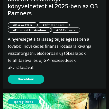
könyvelhetett el 2025-ben az O3
Partners
#Oszkó Péter
#BÉT Standard
#Euronext Amsterdam
#O3 Partners
A nyereséget a társaság teljes egészében a
további növekedés finanszírozására kívánja
visszaforgatni, elsősorban új tőkealapok
felállításával és új GP-részesedések
akvirálásával.
Bővebben
Iparági hírek