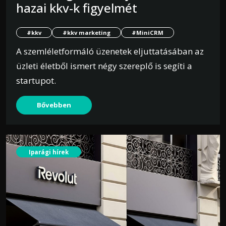
hazai kkv-k figyelmét
#kkv
#kkv marketing
#MiniCRM
A szemléletformáló üzenetek eljuttatásában az
üzleti életből ismert négy szereplő is segíti a
startupot.
Bővebben
Iparági hírek