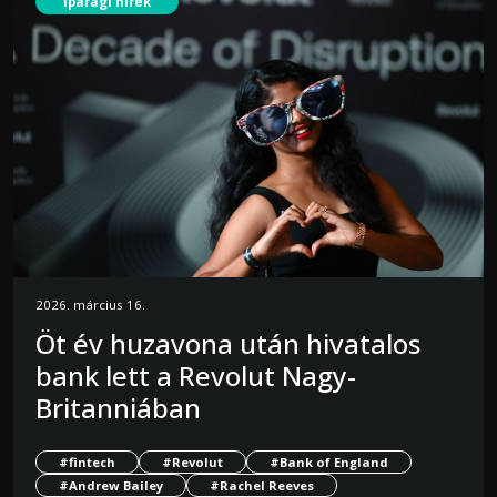
Iparági hírek
2026. március 16.
Öt év huzavona után hivatalos
bank lett a Revolut Nagy-
Britanniában
#fintech
#Revolut
#Bank of England
#Andrew Bailey
#Rachel Reeves