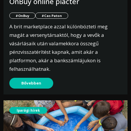
OnBuy online piactér
#OnBuy
#Cas Paton
A brit marketplace azzal különbözteti meg
magát a versenytársaktól, hogy a vevők a
vásárlásaik után valamekkora összegű
pénzvisszatérítést kapnak, amit akár a
platformon, akár a bankszámlájukon is
felhasználhatnak.
Bővebben
Iparági hírek