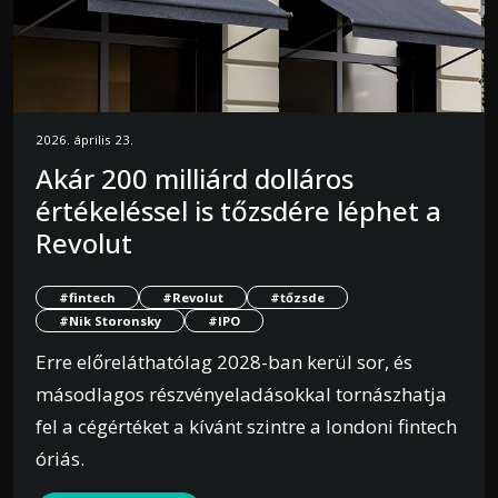
2026. április 23.
Akár 200 milliárd dolláros
értékeléssel is tőzsdére léphet a
Revolut
#fintech
#Revolut
#tőzsde
#Nik Storonsky
#IPO
Erre előreláthatólag 2028-ban kerül sor, és
másodlagos részvényeladásokkal tornászhatja
fel a cégértéket a kívánt szintre a londoni fintech
óriás.