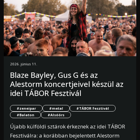
2026. június 11.
Blaze Bayley, Gus G és az
Alestorm koncertjeivel készül az
idei TÁBOR Fesztivál
#zeneipar
#metal
#TÁBOR Fesztivál
#Balaton
#Alsóörs
Újabb külföldi sztárok érkeznek az idei TÁBOR
Fesztiválra: a korábban bejelentett Alestorm