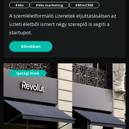
#kkv
#kkv marketing
#MiniCRM
A szemléletformáló üzenetek eljuttatásában az
üzleti életből ismert négy szereplő is segíti a
startupot.
Bővebben
Iparági hírek