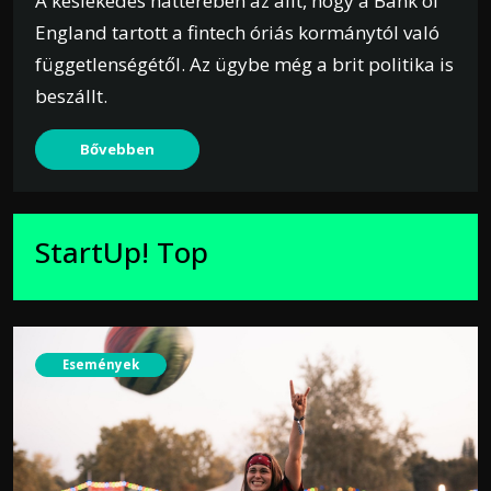
A késlekedés hátterében az állt, hogy a Bank of
England tartott a fintech óriás kormánytól való
függetlenségétől. Az ügybe még a brit politika is
beszállt.
Bővebben
StartUp! Top
Események