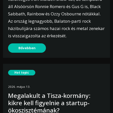
áll Alsóörsön Ronnie Romero és Gus G is, Black
Sabbath, Rainbow és Ozzy Osbourne nótákkal.
Az ország legnagyobb, Balaton-parti rock
házibulijára számos hazai rock és metal zenekar
is visszaigazolta az érkezését.
Bővebben
Hot topic
2026. május 13.
Megalakult a Tisza-kormány:
kikre kell figyelnie a startup-
ökoszisztémának?