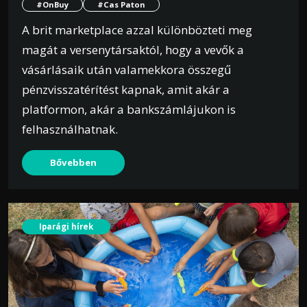
#OnBuy
#Cas Paton
A brit marketplace azzal különbözteti meg
magát a versenytársaktól, hogy a vevők a
vásárlásaik után valamekkora összegű
pénzvisszatérítést kapnak, amit akár a
platformon, akár a bankszámlájukon is
felhasználhatnak.
Bővebben
Iparági hírek