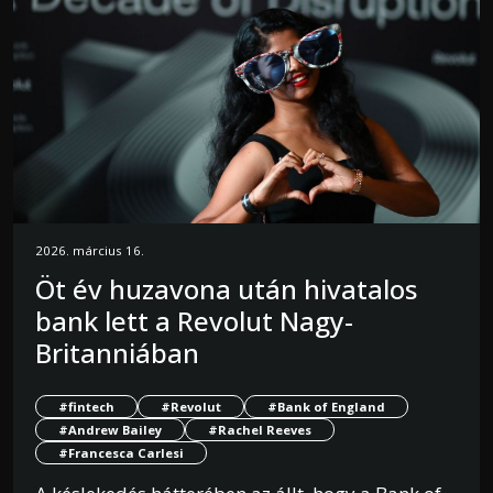
2026. március 16.
Öt év huzavona után hivatalos
bank lett a Revolut Nagy-
Britanniában
#fintech
#Revolut
#Bank of England
#Andrew Bailey
#Rachel Reeves
#Francesca Carlesi