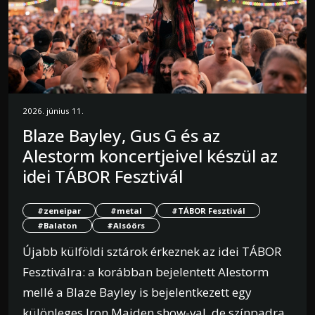
2026. június 11.
Blaze Bayley, Gus G és az
Alestorm koncertjeivel készül az
idei TÁBOR Fesztivál
#zeneipar
#metal
#TÁBOR Fesztivál
#Balaton
#Alsóörs
Újabb külföldi sztárok érkeznek az idei TÁBOR
Fesztiválra: a korábban bejelentett Alestorm
mellé a Blaze Bayley is bejelentkezett egy
különleges Iron Maiden show-val, de színpadra