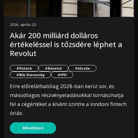
2026. április 23.
Akár 200 milliárd dolláros
értékeléssel is tőzsdére léphet a
Revolut
#fintech
#Revolut
#tőzsde
#Nik Storonsky
#IPO
Erre előreláthatólag 2028-ban kerül sor, és
másodlagos részvényeladásokkal tornászhatja
fel a cégértéket a kívánt szintre a londoni fintech
óriás.
Bővebben