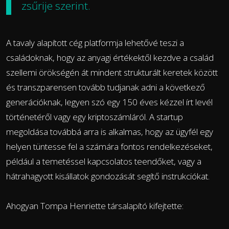
zsűrije szerint.
A tavaly alapított cég platformja lehetővé teszi a
családoknak, hogy az anyagi értékektől kezdve a család
szellemi örökségén át mindent strukturált keretek között
és transzparensen tovább tudjanak adni a következő
generációknak, legyen szó egy 150 éves kézzel írt levél
történetéről vagy egy kriptoszámláról. A startup
megoldása továbbá arra is alkalmas, hogy az ügyfél egy
helyen tüntesse fel a számára fontos rendelkezéseket,
például a temetéssel kapcsolatos teendőket, vagy a
hátrahagyott kisállatok gondozását segítő instrukciókat.
Ahogyan Tompa Henriette társalapító kifejtette: