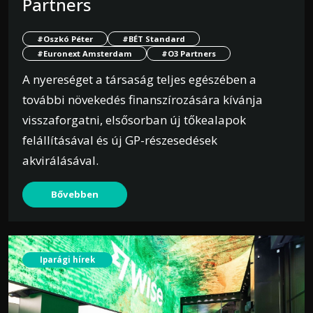
Partners
#Oszkó Péter
#BÉT Standard
#Euronext Amsterdam
#O3 Partners
A nyereséget a társaság teljes egészében a
további növekedés finanszírozására kívánja
visszaforgatni, elsősorban új tőkealapok
felállításával és új GP-részesedések
akvirálásával.
Bővebben
Iparági hírek