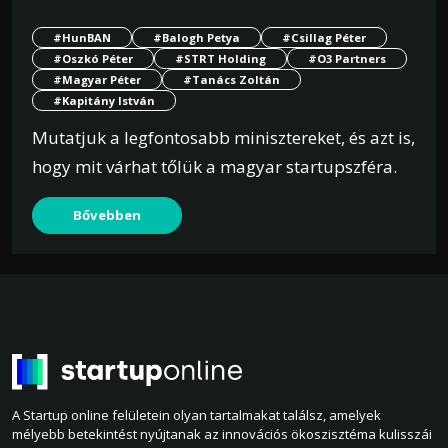
#HunBAN
#Balogh Petya
#Csillag Péter
#Oszkó Péter
#STRT Holding
#O3 Partners
#Magyar Péter
#Tanács Zoltán
#Kapitány István
Mutatjuk a legfontosabb minisztereket, és azt is,
hogy mit várhat tőlük a magyar startupszféra.
Bővebben
A Startup online felületein olyan tartalmakat találsz, amelyek
mélyebb betekintést nyújtanak az innovációs ökoszisztéma kulisszái