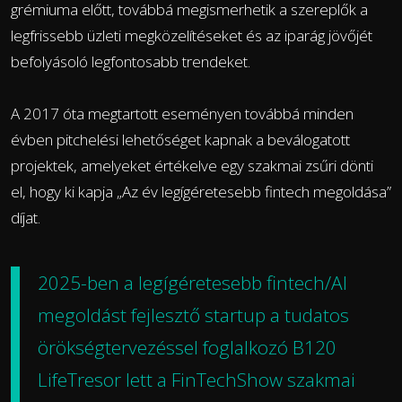
grémiuma előtt, továbbá megismerhetik a szereplők a
legfrissebb üzleti megközelítéseket és az iparág jövőjét
befolyásoló legfontosabb trendeket.
A 2017 óta megtartott eseményen továbbá minden
évben pitchelési lehetőséget kapnak a beválogatott
projektek, amelyeket értékelve egy szakmai zsűri dönti
el, hogy ki kapja „Az év legígéretesebb fintech megoldása”
díjat.
2025-ben a legígéretesebb fintech/AI
megoldást fejlesztő startup a tudatos
örökségtervezéssel foglalkozó B120
LifeTresor lett a FinTechShow szakmai