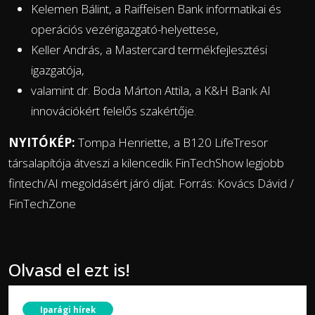
Kelemen Bálint, a Raiffeisen Bank informatikai és
operációs vezérigazgató-helyettese,
Keller András, a Mastercard termékfejlesztési
igazgatója,
valamint dr. Boda Márton Attila, a K&H Bank AI
innovációkért felelős szakértője.
NYITÓKÉP:
Tompa Henriette, a B120 LifeTresor
társalapítója átveszi a kilencedik FinTechShow legjobb
fintech/AI megoldásért járó díjat. Forrás: Kovács Dávid /
FinTechZone
Olvasd el ezt is!
Iparági hírek