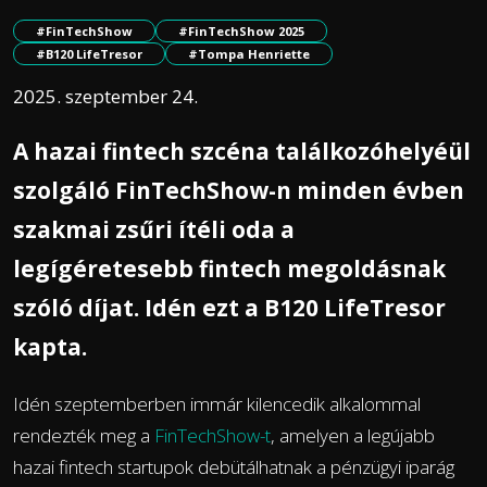
#FinTechShow
#FinTechShow 2025
#B120 LifeTresor
#Tompa Henriette
2025. szeptember 24.
A hazai fintech szcéna találkozóhelyéül
szolgáló FinTechShow-n minden évben
szakmai zsűri ítéli oda a
legígéretesebb fintech megoldásnak
szóló díjat. Idén ezt a B120 LifeTresor
kapta.
Idén szeptemberben immár kilencedik alkalommal
rendezték meg a
FinTechShow-t
, amelyen a legújabb
hazai fintech startupok debütálhatnak a pénzügyi iparág