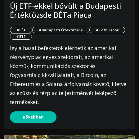
Új ETF-ekkel bővült a Budapesti
Értéktőzsde BÉTa Piaca
#BÉT
#Budapesti Értéktőzsde
#Tóth Tibor
#ETF
Így a hazai befektetők elérhetik az amerikai
részvénypiac egyes szektorait, az amerikai
közmű-, kommunikációs szektor és
fogyasztásicikk-vállalatait, a Bitcoin, az
Ethereum és a Solana árfolyamát követő, illetve
az ezüst- és rézpiac teljesítményét leképező
termékeket.
Bővebben