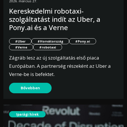
2026. március 27.
Kereskedelmi robotaxi-
szolgáltatást indít az Uber, a
Pony.ai és a Verne
#Uber
#Horvátország
#Pony.ai
#Verne
#robotaxi
Zágráb lesz az új szolgáltatás első piaca
Európában. A partnerség részeként az Uber a
Verne-be is befektet.
Bővebben
Iparági hírek