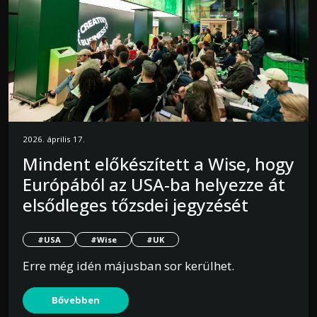
2026. április 17.
Mindent előkészített a Wise, hogy
Európából az USA-ba helyezze át
elsődleges tőzsdei jegyzését
#USA
#Wise
#UK
Erre még idén májusban sor kerülhet.
Bővebben