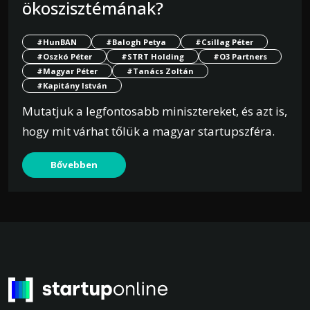
ökoszisztémának?
#HunBAN
#Balogh Petya
#Csillag Péter
#Oszkó Péter
#STRT Holding
#O3 Partners
#Magyar Péter
#Tanács Zoltán
#Kapitány István
Mutatjuk a legfontosabb minisztereket, és azt is,
hogy mit várhat tőlük a magyar startupszféra.
Bővebben