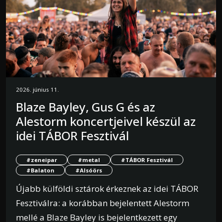
2026. június 11.
Blaze Bayley, Gus G és az
Alestorm koncertjeivel készül az
idei TÁBOR Fesztivál
#zeneipar
#metal
#TÁBOR Fesztivál
#Balaton
#Alsóörs
Újabb külföldi sztárok érkeznek az idei TÁBOR
Fesztiválra: a korábban bejelentett Alestorm
mellé a Blaze Bayley is bejelentkezett egy