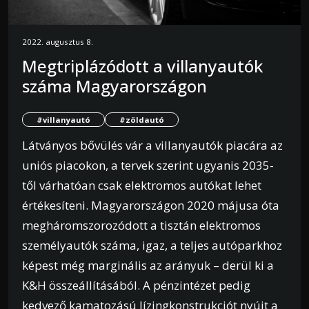
2022. augusztus 8.
Megtriplázódott a villanyautók
száma Magyarországon
#villanyautó
#zöldautó
Látványos bővülés vár a villanyautók piacára az
uniós piacokon, a tervek szerint ugyanis 2035-
től várhatóan csak elektromos autókat lehet
értékesíteni. Magyarországon 2020 májusa óta
megháromszorozódott a tisztán elektromos
személyautók száma, igaz, a teljes autóparkhoz
képest még marginális az arányuk – derül ki a
K&H összeállításából. A pénzintézet pedig
kedvező kamatozású lízingkonstrukciót nyújt a