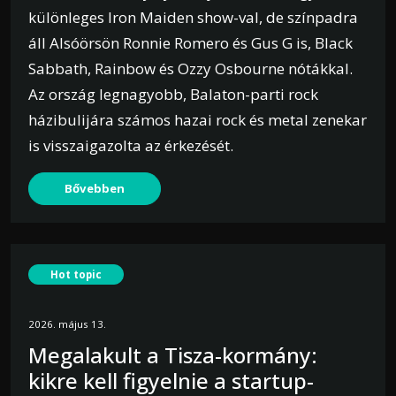
különleges Iron Maiden show-val, de színpadra
áll Alsóörsön Ronnie Romero és Gus G is, Black
Sabbath, Rainbow és Ozzy Osbourne nótákkal.
Az ország legnagyobb, Balaton-parti rock
házibulijára számos hazai rock és metal zenekar
is visszaigazolta az érkezését.
Bővebben
Hot topic
2026. május 13.
Megalakult a Tisza-kormány:
kikre kell figyelnie a startup-