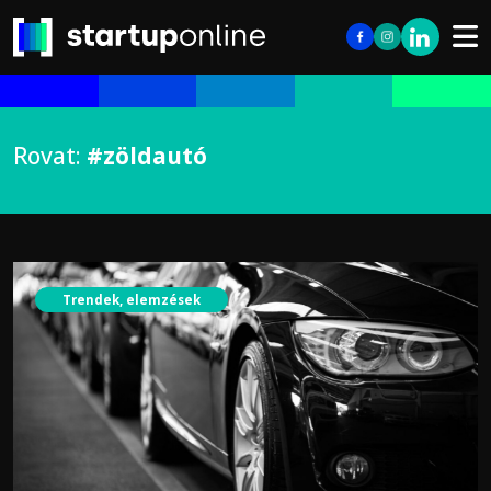
Rovat:
#zöldautó
Trendek, elemzések