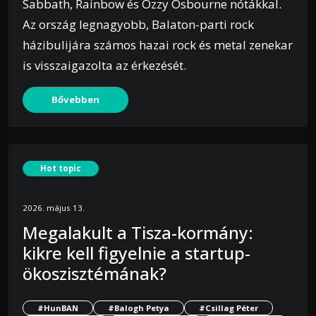
Sabbath, Rainbow és Ozzy Osbourne nótákkal.
Az ország legnagyobb, Balaton-parti rock
házibulijára számos hazai rock és metal zenekar
is visszaigazolta az érkezését.
Bővebben
Hot topic
2026. május 13.
Megalakult a Tisza-kormány:
kikre kell figyelnie a startup-
ökoszisztémának?
#HunBAN
#Balogh Petya
#Csillag Péter