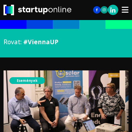
Rovat:
#ViennaUP
Események