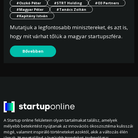
#Oszkó Péter
#STRT Holding
#O3 Partners
#Magyar Péter
#Tanács Zoltán
#Kapitány István
Mutatjuk a legfontosabb minisztereket, és azt is,
hogy mit várhat tőlük a magyar startupszféra.
Bővebben
A Startup online felületein olyan tartalmakat találsz, amelyek
mélyebb betekintést nyújtanak az innovációs ökoszisztéma kulisszái
mögé, valamint inspiráló történeteket azoktól, akik a változás élén
járnak. Itt megtalálod a legújabb trendeket, technológiai