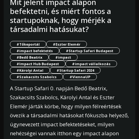
Mit jelent impact alapon
befektetni, és miért fontos a
startupoknak, hogy mérjék a
társadalmi hatásukat?
#Tőkeportál
#Eszter Elemér
#impact befektetés
#Startup Safari Budapest
#Bedő Beatrix
#impact
#Impact Hub Budapest
#impact vállalkozás
#Károlyi Antal
#Startup Safari 2024
#Szakacsits Szabolcs
#ViennaUP
A Startup Safari 0. napján Bedő Beatrix,
Szakacsits Szabolcs, Károlyi Antal és Eszter
Elemér járták körbe, hogy milyen félreértések
övezik a társadalmi hatásokat fókuszba helyező,
úgynevezett impact befektetéseket, milyen
nehézségei vannak itthon egy impact alapon