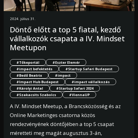
2024. július 31.
Döntő előtt a top 5 fiatal, kezdő
vállalkozók csapata a IV. Mindset
Meetupon
#Tőkeportál
#Eszter Elemér
#impact befektetés
#Startup Safari Budapest
#Bedő Beatrix
#impact
#Impact Hub Budapest
#impact vállalkozás
#Károlyi Antal
#Startup Safari 2024
#Szakacsits Szabolcs
#ViennaUP
A IV. Mindset Meetup, a Brancsközösség és az
Online Marketinges csatorna közös
rendezvényének döntőjében a top 5 csapat
méretteti meg magát augusztus 3-án,