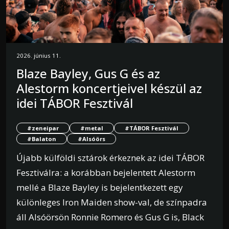
2026. június 11.
Blaze Bayley, Gus G és az
Alestorm koncertjeivel készül az
idei TÁBOR Fesztivál
#zeneipar
#metal
#TÁBOR Fesztivál
#Balaton
#Alsóörs
Újabb külföldi sztárok érkeznek az idei TÁBOR
Fesztiválra: a korábban bejelentett Alestorm
mellé a Blaze Bayley is bejelentkezett egy
különleges Iron Maiden show-val, de színpadra
áll Alsóörsön Ronnie Romero és Gus G is, Black