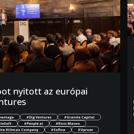
pot nyitott az európai
ntures
vantage
#Dig Ventures
#Granite Capital
leSoft
#People.ai
#Ross Mason
he Hillman Company
#Sofina
#Uproxx