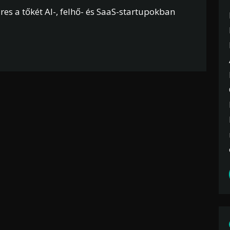
res a tőkét AI-, felhő- és SaaS-startupokban