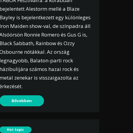
TÁBOR Fesztiválra: a korábban
bejelentett Alestorm mellé a Blaze
Bayley is bejelentkezett egy különleges
Iron Maiden show-val, de színpadra áll
Alsóörsön Ronnie Romero és Gus G is,
Black Sabbath, Rainbow és Ozzy
Osbourne nótákkal. Az ország
legnagyobb, Balaton-parti rock
házibulijára számos hazai rock és
metal zenekar is visszaigazolta az
érkezését.
Bővebben
Hot topic