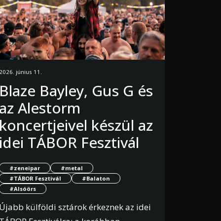
2026. június 11.
Blaze Bayley, Gus G és
az Alestorm
koncertjeivel készül az
idei TÁBOR Fesztivál
#zeneipar
#metal
#TÁBOR Fesztivál
#Balaton
#Alsóörs
Újabb külföldi sztárok érkeznek az idei