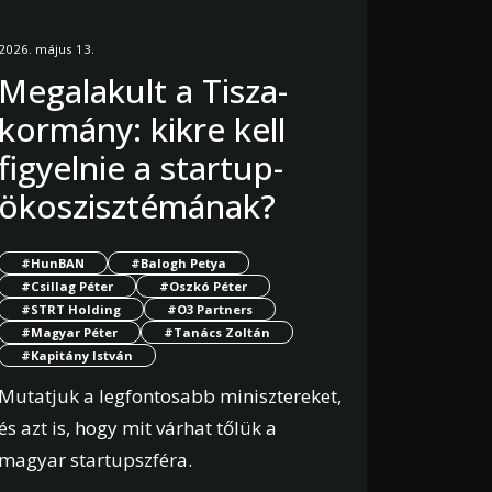
2026. május 13.
Megalakult a Tisza-
kormány: kikre kell
figyelnie a startup-
ökoszisztémának?
#HunBAN
#Balogh Petya
#Csillag Péter
#Oszkó Péter
#STRT Holding
#O3 Partners
#Magyar Péter
#Tanács Zoltán
#Kapitány István
Mutatjuk a legfontosabb minisztereket,
és azt is, hogy mit várhat tőlük a
magyar startupszféra.