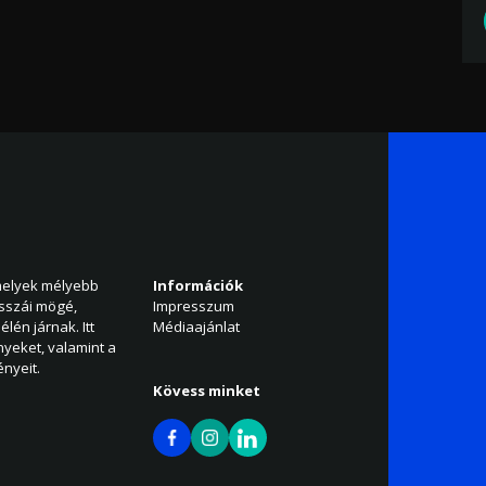
amelyek mélyebb
Információk
isszái mögé,
Impresszum
élén járnak. Itt
Médiaajánlat
nyeket, valamint a
nyeit.
Kövess minket