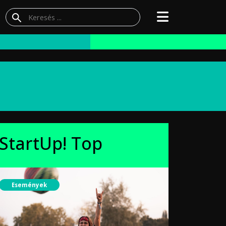
StartUp! Top
Események