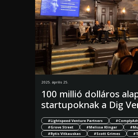
2025. április 25.
100 millió dolláros ala
startupoknak a Dig Ve
#Lightspeed Venture Partners
#ComplyAd
#Grove Street
#Melissa Klinger
#Mu
#Rytis Vitkauskas
#Scott Grimes
#T