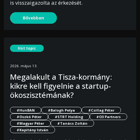
is visszaigazolta az érkezését.
Bővebben
Hot topic
2026. május 13.
Megalakult a Tisza-kormány:
kikre kell figyelnie a startup-
ökoszisztémának?
#HunBAN
#Balogh Petya
#Csillag Péter
#Oszkó Péter
#STRT Holding
#O3 Partners
#Magyar Péter
#Tanács Zoltán
#Kapitány István