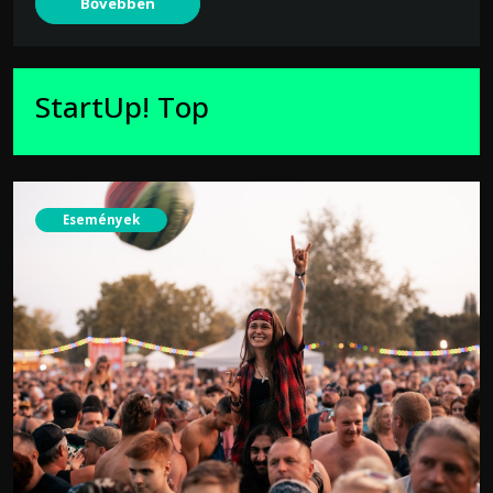
Bővebben
StartUp! Top
Események