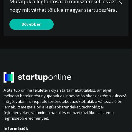
Mutatjuk a legfontosabb minisztereket, és azt is,
hogy mit várhat tőlük a magyar startupszféra.
Bővebben
A Startup online felületein olyan tartalmakat találsz, amelyek
mélyebb betekintést nyújtanak az innovációs ökoszisztéma kulisszái
mögé, valamint inspiráló történeteket azoktól, akik a változás élén
járnak. Itt megtalálod a legújabb trendeket, technológiai
fejleményeket, valamint a hazai és nemzetközi ökoszisztéma
legfrissebb eredményeit.
Információk