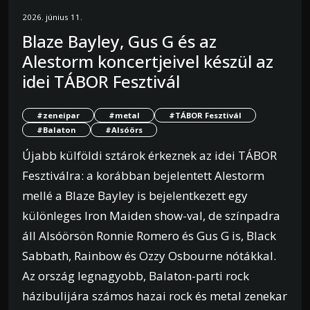
2026. június 11.
Blaze Bayley, Gus G és az
Alestorm koncertjeivel készül az
idei TÁBOR Fesztivál
#zeneipar
#metal
#TÁBOR Fesztivál
#Balaton
#Alsóörs
Újabb külföldi sztárok érkeznek az idei TÁBOR
Fesztiválra: a korábban bejelentett Alestorm
mellé a Blaze Bayley is bejelentkezett egy
különleges Iron Maiden show-val, de színpadra
áll Alsóörsön Ronnie Romero és Gus G is, Black
Sabbath, Rainbow és Ozzy Osbourne nótákkal.
Az ország legnagyobb, Balaton-parti rock
házibulijára számos hazai rock és metal zenekar