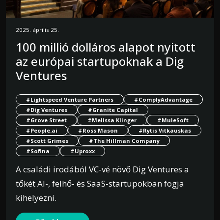
2025. április 25.
100 millió dolláros alapot nyitott
az európai startupoknak a Dig
Ventures
#Lightspeed Venture Partners
#ComplyAdvantage
#Dig Ventures
#Granite Capital
#Grove Street
#Melissa Klinger
#MuleSoft
#People.ai
#Ross Mason
#Rytis Vitkauskas
#Scott Grimes
#The Hillman Company
#Sofina
#Uproxx
A családi irodából VC-vé növő Dig Ventures a
tőkét AI-, felhő- és SaaS-startupokban fogja
kihelyezni.