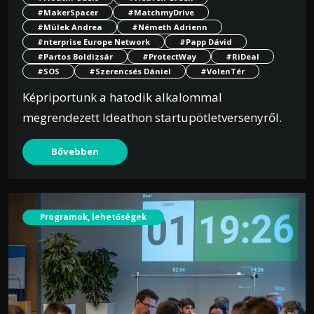
#MakerSpacer
#MatchmyDrive
#Mülek Andrea
#Németh Adrienn
#nterprise Europe Network
#Papp Dávid
#Partos Boldizsár
#ProtectWay
#RiDeal
#SOS
#Szerencsés Dániel
#VolenTér
Képriportunk a hatodik alkalommal
megrendezett Ideathon startupötletversenyről.
Bővebben
Programok, lehetőségek