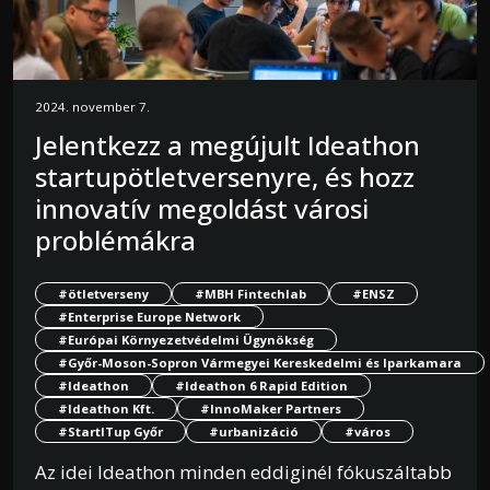
2024. november 7.
Jelentkezz a megújult Ideathon
startupötletversenyre, és hozz
innovatív megoldást városi
problémákra
#ötletverseny
#MBH Fintechlab
#ENSZ
#Enterprise Europe Network
#Európai Környezetvédelmi Ügynökség
#Győr-Moson-Sopron Vármegyei Kereskedelmi és Iparkamara
#Ideathon
#Ideathon 6 Rapid Edition
#Ideathon Kft.
#InnoMaker Partners
#StartITup Győr
#urbanizáció
#város
Az idei Ideathon minden eddiginél fókuszáltabb