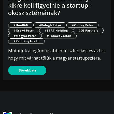
kikre kell figyelnie a startup-
ökoszisztémának?
#HunBAN
#Balogh Petya
#Csillag Péter
#Oszkó Péter
#STRT Holding
#O3 Partners
#Magyar Péter
#Tanács Zoltán
#Kapitány István
Mutatjuk a legfontosabb minisztereket, és azt is,
hogy mit várhat tőlük a magyar startupszféra.
Bővebben