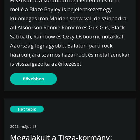
Fesztiválra: a korábban bejelentett Alestorm
mellé a Blaze Bayley is bejelentkezett egy
különleges Iron Maiden show-val, de színpadra
áll Alsóörsön Ronnie Romero és Gus G is, Black
Sabbath, Rainbow és Ozzy Osbourne nótákkal.
Az ország legnagyobb, Balaton-parti rock
házibulijára számos hazai rock és metal zenekar
is visszaigazolta az érkezését.
Bővebben
Hot topic
2026. május 13.
Megalakult a Tisza-kormány: