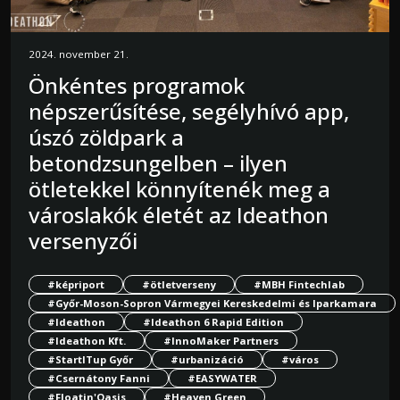
2024. november 21.
Önkéntes programok
népszerűsítése, segélyhívó app,
úszó zöldpark a
betondzsungelben – ilyen
ötletekkel könnyítenék meg a
városlakók életét az Ideathon
versenyzői
#képriport
#ötletverseny
#MBH Fintechlab
#Győr-Moson-Sopron Vármegyei Kereskedelmi és Iparkamara
#Ideathon
#Ideathon 6 Rapid Edition
#Ideathon Kft.
#InnoMaker Partners
#StartITup Győr
#urbanizáció
#város
#Csernátony Fanni
#EASYWATER
#Floatin'Oasis
#Heaven Green