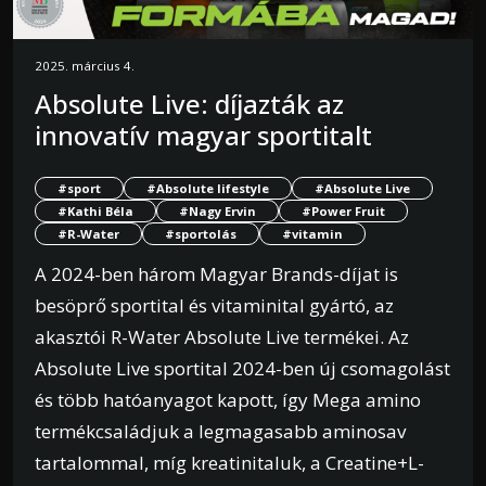
2025. március 4.
Absolute Live: díjazták az
innovatív magyar sportitalt
#sport
#Absolute lifestyle
#Absolute Live
#Kathi Béla
#Nagy Ervin
#Power Fruit
#R-Water
#sportolás
#vitamin
A 2024-ben három Magyar Brands-díjat is
besöprő sportital és vitaminital gyártó, az
akasztói R-Water Absolute Live termékei. Az
Absolute Live sportital 2024-ben új csomagolást
és több hatóanyagot kapott, így Mega amino
termékcsaládjuk a legmagasabb aminosav
tartalommal, míg kreatinitaluk, a Creatine+L-