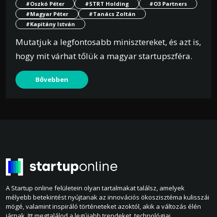
#Oszkó Péter
#STRT Holding
#O3 Partners
#Magyar Péter
#Tanács Zoltán
#Kapitány István
Mutatjuk a legfontosabb minisztereket, és azt is,
hogy mit várhat tőlük a magyar startupszféra.
Bővebben
A Startup online felületein olyan tartalmakat találsz, amelyek
mélyebb betekintést nyújtanak az innovációs ökoszisztéma kulisszái
mögé, valamint inspiráló történeteket azoktól, akik a változás élén
járnak. Itt megtalálod a legújabb trendeket, technológiai