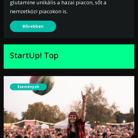
glutamine unikális a hazai piacon, sőt a
nemzetközi piacokon is.
Bővebben
StartUp! Top
Események