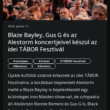
2026. június 11.
Blaze Bayley, Gus G és az
Alestorm koncertjeivel készül az
idei TÁBOR Fesztivál
#zeneipar
#metal
#TÁBOR Fesztivál
#Balaton
#Alsóörs
Újabb külföldi sztárok érkeznek az idei TÁBOR
Fesztiválra: a korábban bejelentett Alestorm
mellé a Blaze Bayley is bejelentkezett egy
különleges Iron Maiden show-val, de színpadra
áll Alsóörsön Ronnie Romero és Gus G is, Black