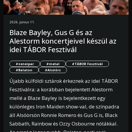
2026. június 11.
Blaze Bayley, Gus G és az
Alestorm koncertjeivel készül az
idei TÁBOR Fesztivál
#zeneipar
#metal
#TÁBOR Fesztivál
#Balaton
#Alsóörs
Újabb külföldi sztárok érkeznek az idei TÁBOR
Fesztiválra: a korábban bejelentett Alestorm
mellé a Blaze Bayley is bejelentkezett egy
különleges Iron Maiden show-val, de színpadra
áll Alsóörsön Ronnie Romero és Gus G is, Black
Sabbath, Rainbow és Ozzy Osbourne nótákkal.