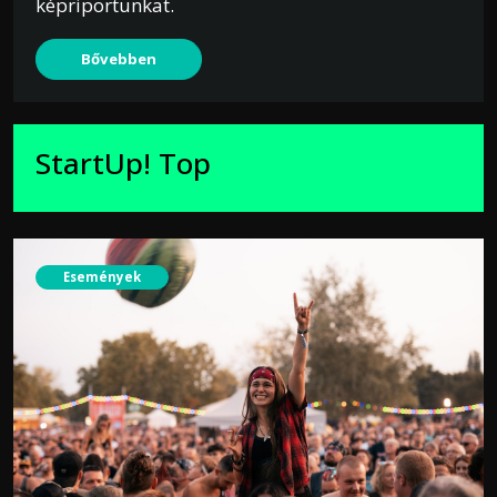
képriportunkat.
Bővebben
StartUp! Top
Események