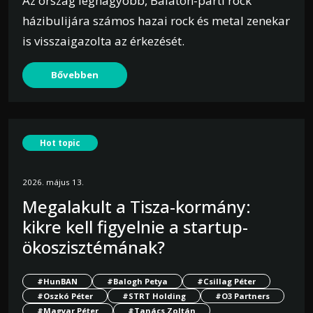
Az ország legnagyobb, Balaton-parti rock
házibulijára számos hazai rock és metal zenekar
is visszaigazolta az érkezését.
Bővebben
Hot topic
2026. május 13.
Megalakult a Tisza-kormány:
kikre kell figyelnie a startup-
ökoszisztémának?
#HunBAN
#Balogh Petya
#Csillag Péter
#Oszkó Péter
#STRT Holding
#O3 Partners
#Magyar Péter
#Tanács Zoltán