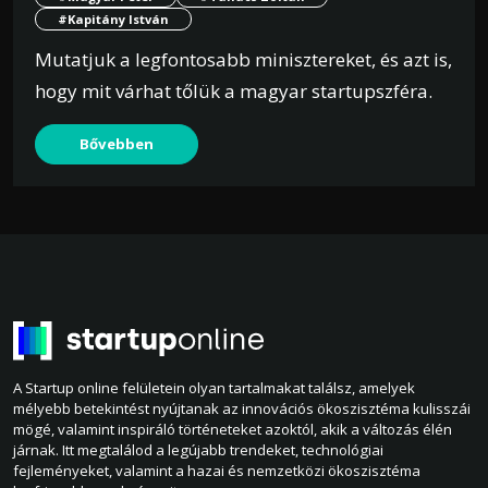
#Kapitány István
Mutatjuk a legfontosabb minisztereket, és azt is,
hogy mit várhat tőlük a magyar startupszféra.
Bővebben
A Startup online felületein olyan tartalmakat találsz, amelyek
mélyebb betekintést nyújtanak az innovációs ökoszisztéma kulisszái
mögé, valamint inspiráló történeteket azoktól, akik a változás élén
járnak. Itt megtalálod a legújabb trendeket, technológiai
fejleményeket, valamint a hazai és nemzetközi ökoszisztéma