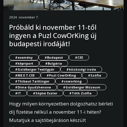
2024. november 7.
Próbáld ki november 11-től
ingyen a Puzl CowOrKing új
budapesti irodáját!
#esemény
#Budapest
#CEE
#képriport
#Bulgária
#Goldberger Textilgyár
#közösségi iroda
#ME.E.T.CEE
#Puzl CowOrKing
#Szófia
#Thibaut Taittinger
#coworking
#Dima Gyudzhenova
#Goldberger Múzeum
#IT
#Söptei Eszter
#Tóth Zsófia
Hogy milyen környezetben dolgozhatsz bérleti
díj fizetése nélkül a november 11-i héten?
Mutatjuk a sajtóbejáráson készült