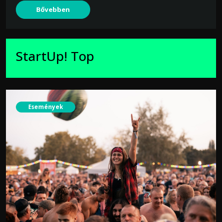
Bővebben
StartUp! Top
Események