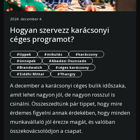
2024. december 4.
Hogyan szervezz karácsonyi
céges programot?
#tippek
#mikulás
#karácsony
#ünnepek
#Abadesi Osunsade
#Brandwatch
#céges karácsony
#Siddhi Mittal
#Yhangry
A december a karácsonyi céges bulik időszaka,
amit lehet nagyon jól, de nagyon rosszul is
csinálni. Összeszedtünk pár tippet, hogy mire
érdemes figyelni annak érdekében, hogy minden
munkavállaló jól érezze magát, és valóban
összekovácsolódjon a csapat.