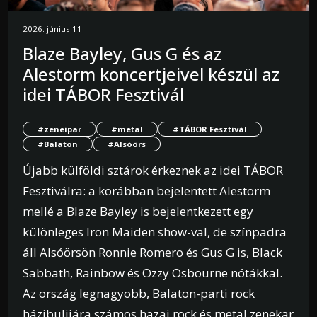
2026. június 11.
Blaze Bayley, Gus G és az
Alestorm koncertjeivel készül az
idei TÁBOR Fesztivál
#zeneipar
#metal
#TÁBOR Fesztivál
#Balaton
#Alsóörs
Újabb külföldi sztárok érkeznek az idei TÁBOR
Fesztiválra: a korábban bejelentett Alestorm
mellé a Blaze Bayley is bejelentkezett egy
különleges Iron Maiden show-val, de színpadra
áll Alsóörsön Ronnie Romero és Gus G is, Black
Sabbath, Rainbow és Ozzy Osbourne nótákkal.
Az ország legnagyobb, Balaton-parti rock
házibulijára számos hazai rock és metal zenekar