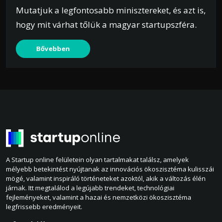
Mutatjuk a legfontosabb minisztereket, és azt is,
hogy mit várhat tőlük a magyar startupszféra.
Bővebben
A Startup online felületein olyan tartalmakat találsz, amelyek
mélyebb betekintést nyújtanak az innovációs ökoszisztéma kulisszái
mögé, valamint inspiráló történeteket azoktól, akik a változás élén
járnak. Itt megtalálod a legújabb trendeket, technológiai
fejleményeket, valamint a hazai és nemzetközi ökoszisztéma
legfrissebb eredményeit.