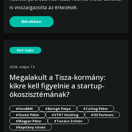
is visszaigazolta az érkezését.
Bővebben
Hot topic
2026. május 13.
Megalakult a Tisza-kormány:
kikre kell figyelnie a startup-
ökoszisztémának?
#HunBAN
#Balogh Petya
#Csillag Péter
#Oszkó Péter
#STRT Holding
#O3 Partners
#Magyar Péter
#Tanács Zoltán
#Kapitány István