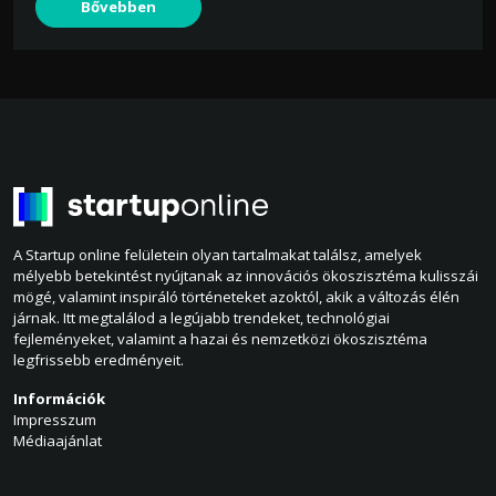
Bővebben
A Startup online felületein olyan tartalmakat találsz, amelyek
mélyebb betekintést nyújtanak az innovációs ökoszisztéma kulisszái
mögé, valamint inspiráló történeteket azoktól, akik a változás élén
járnak. Itt megtalálod a legújabb trendeket, technológiai
fejleményeket, valamint a hazai és nemzetközi ökoszisztéma
legfrissebb eredményeit.
Információk
Impresszum
Médiaajánlat