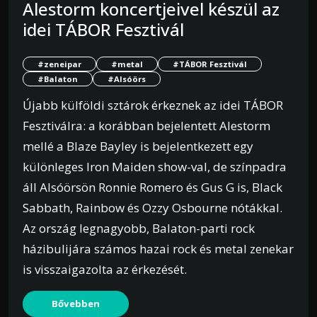
Alestorm koncertjeivel készül az
idei TÁBOR Fesztivál
#zeneipar
#metal
#TÁBOR Fesztivál
#Balaton
#Alsóörs
Újabb külföldi sztárok érkeznek az idei TÁBOR
Fesztiválra: a korábban bejelentett Alestorm
mellé a Blaze Bayley is bejelentkezett egy
különleges Iron Maiden show-val, de színpadra
áll Alsóörsön Ronnie Romero és Gus G is, Black
Sabbath, Rainbow és Ozzy Osbourne nótákkal.
Az ország legnagyobb, Balaton-parti rock
házibulijára számos hazai rock és metal zenekar
is visszaigazolta az érkezését.
Bővebben