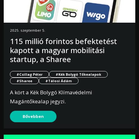
2025. szeptember 5.
115 millió forintos befektetést
kapott a magyar mobilitási
startup, a Sharee
#Csillag Péter
#Kék Bolygó Tőkealapok
#Sharee
#Tálosi Ádám
A kört a Kék Bolygó Klímavédelmi
Magántőkealap jegyzi.
Bővebben