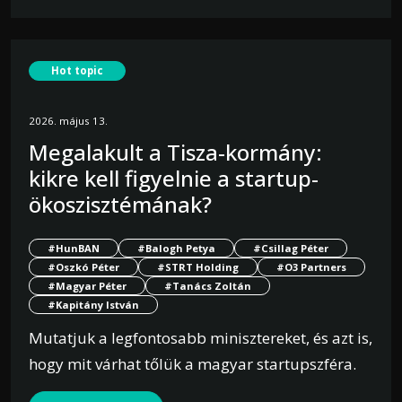
Hot topic
2026. május 13.
Megalakult a Tisza-kormány:
kikre kell figyelnie a startup-
ökoszisztémának?
#HunBAN
#Balogh Petya
#Csillag Péter
#Oszkó Péter
#STRT Holding
#O3 Partners
#Magyar Péter
#Tanács Zoltán
#Kapitány István
Mutatjuk a legfontosabb minisztereket, és azt is,
hogy mit várhat tőlük a magyar startupszféra.