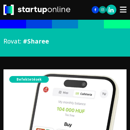
Rovat:
#Sharee
Befektetések