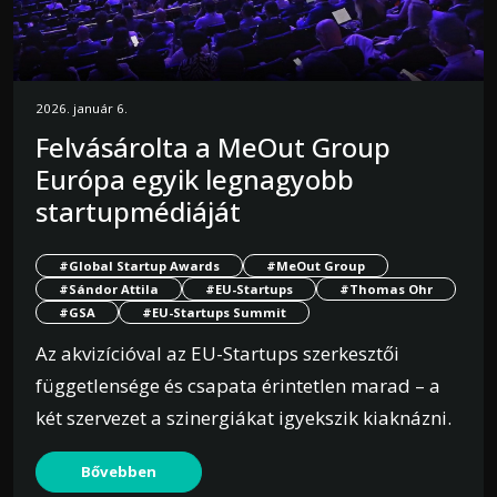
2026. január 6.
Felvásárolta a MeOut Group
Európa egyik legnagyobb
startupmédiáját
#Global Startup Awards
#MeOut Group
#Sándor Attila
#EU-Startups
#Thomas Ohr
#GSA
#EU-Startups Summit
Az akvizícióval az EU-Startups szerkesztői
függetlensége és csapata érintetlen marad – a
két szervezet a szinergiákat igyekszik kiaknázni.
Bővebben