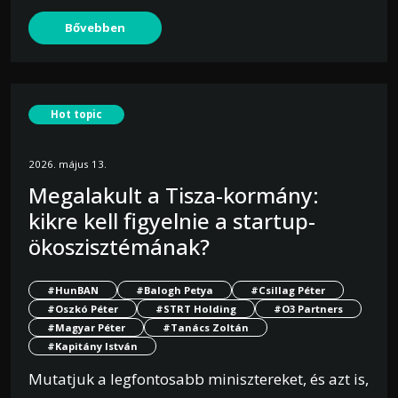
Bővebben
Hot topic
2026. május 13.
Megalakult a Tisza-kormány:
kikre kell figyelnie a startup-
ökoszisztémának?
#HunBAN
#Balogh Petya
#Csillag Péter
#Oszkó Péter
#STRT Holding
#O3 Partners
#Magyar Péter
#Tanács Zoltán
#Kapitány István
Mutatjuk a legfontosabb minisztereket, és azt is,