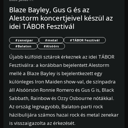
Blaze Bayley, Gus G és az
Alestorm koncertjeivel készül az
idei TÁBOR Fesztivál
#zeneipar
#metal
#TÁBOR Fesztivál
#Balaton
#Alsóörs
Újabb külföldi sztárok érkeznek az idei TÁBOR
Fesztiválra: a korábban bejelentett Alestorm
mellé a Blaze Bayley is bejelentkezett egy
különleges Iron Maiden show-val, de színpadra
áll Alsóörsön Ronnie Romero és Gus G is, Black
Sabbath, Rainbow és Ozzy Osbourne nótákkal.
Az ország legnagyobb, Balaton-parti rock
házibulijára számos hazai rock és metal zenekar
is visszaigazolta az érkezését.