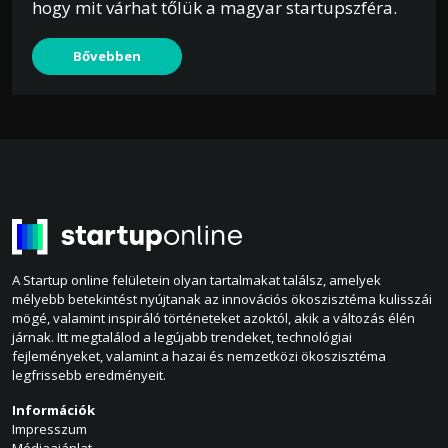
hogy mit várhat tőlük a magyar startupszféra.
Bővebben
A Startup online felületein olyan tartalmakat találsz, amelyek
mélyebb betekintést nyújtanak az innovációs ökoszisztéma kulisszái
mögé, valamint inspiráló történeteket azoktól, akik a változás élén
járnak. Itt megtalálod a legújabb trendeket, technológiai
fejleményeket, valamint a hazai és nemzetközi ökoszisztéma
legfrissebb eredményeit.
Információk
Impresszum
Médiaajánlat