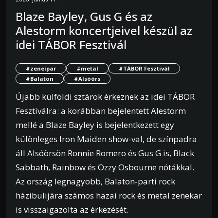
Blaze Bayley, Gus G és az
Alestorm koncertjeivel készül az
idei TÁBOR Fesztivál
#zeneipar
#metal
#TÁBOR Fesztivál
#Balaton
#Alsóörs
Újabb külföldi sztárok érkeznek az idei TÁBOR
Fesztiválra: a korábban bejelentett Alestorm
mellé a Blaze Bayley is bejelentkezett egy
különleges Iron Maiden show-val, de színpadra
áll Alsóörsön Ronnie Romero és Gus G is, Black
Sabbath, Rainbow és Ozzy Osbourne nótákkal.
Az ország legnagyobb, Balaton-parti rock
házibulijára számos hazai rock és metal zenekar
is visszaigazolta az érkezését.