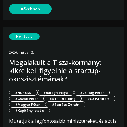
Bővebben
Hot topic
2026. május 13.
Megalakult a Tisza-kormány:
kikre kell figyelnie a startup-
ökoszisztémának?
#HunBAN
#Balogh Petya
#Csillag Péter
#Oszkó Péter
#STRT Holding
#O3 Partners
#Magyar Péter
#Tanács Zoltán
#Kapitány István
Mutatjuk a legfontosabb minisztereket, és azt is,