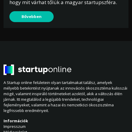
hogy mit várhat tőlük a magyar startupszféra.
Bővebben
A Startup online felületein olyan tartalmakat találsz, amelyek
mélyebb betekintést nyújtanak az innovációs ökoszisztéma kulisszái
mögé, valamint inspiráló történeteket azoktól, akik a változás élén
járnak. Itt megtalálod a legújabb trendeket, technológiai
fejleményeket, valamint a hazai és nemzetközi ökoszisztéma
legfrissebb eredményeit.
Információk
Impresszum
Médiaajánlat