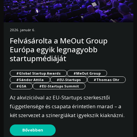
2026. január 6.
Felvásárolta a MeOut Group
Európa egyik legnagyobb
startupmédiáját
#Global Startup Awards
#MeOut Group
#Sándor Attila
#EU-Startups
#Thomas Ohr
#GSA
#EU-Startups Summit
Az akvizícióval az EU-Startups szerkesztői
függetlensége és csapata érintetlen marad – a
két szervezet a szinergiákat igyekszik kiaknázni.
Bővebben