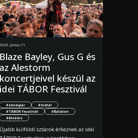
2026. június 11.
Blaze Bayley, Gus G és
az Alestorm
koncertjeivel készül az
idei TÁBOR Fesztivál
#zeneipar
#metal
#TÁBOR Fesztivál
#Balaton
#Alsóörs
Újabb külföldi sztárok érkeznek az idei