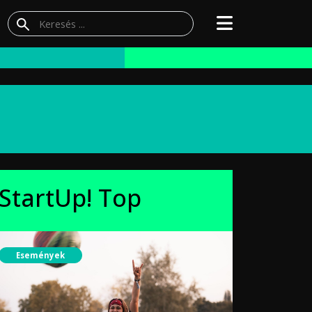
StartUp! Top
Események