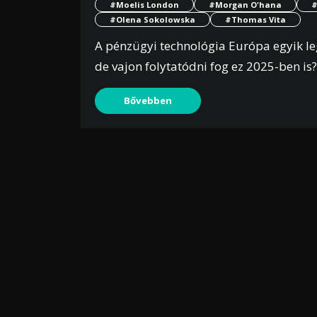
#Moelis London
#Morgan O'hana
#
#Olena Sokolowska
#Thomas Vita
A pénzügyi technológia Európa egyik l
de vajon folytatódni fog ez 2025-ben is?
Bővebben