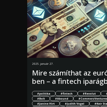
2025. január 27.
Mire számíthat az eur
ben – a fintech iparág
#politika
#fintech
#Revolut
#Bolt
#Abound
#CommerzVenture
#Janine Hirt
#Judith Vogel
#Keir St