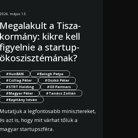
2026. május 13.
Megalakult a Tisza-
kormány: kikre kell
figyelnie a startup-
ökoszisztémának?
#HunBAN
#Balogh Petya
#Csillag Péter
#Oszkó Péter
#STRT Holding
#O3 Partners
#Magyar Péter
#Tanács Zoltán
#Kapitány István
Mutatjuk a legfontosabb minisztereket,
és azt is, hogy mit várhat tőlük a
magyar startupszféra.