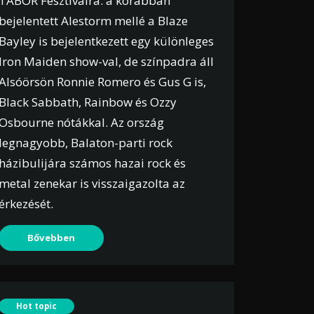
TÁBOR Fesztiválra: a korábban
bejelentett Alestorm mellé a Blaze
Bayley is bejelentkezett egy különleges
Iron Maiden show-val, de színpadra áll
Alsóörsön Ronnie Romero és Gus G is,
Black Sabbath, Rainbow és Ozzy
Osbourne nótákkal. Az ország
legnagyobb, Balaton-parti rock
házibulijára számos hazai rock és
metal zenekar is visszaigazolta az
érkezését.
Bővebben
Hot topic