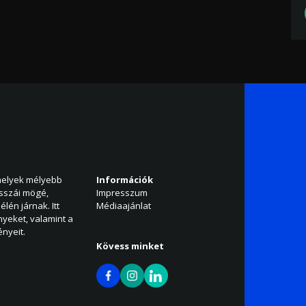
amelyek mélyebb
Információk
isszái mögé,
Impresszum
élén járnak. Itt
Médiaajánlat
nyeket, valamint a
nyeit.
Kövess minket