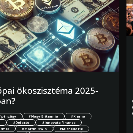
ópai ökoszisztéma 2025-
ban?
#pénzügy
#Nagy-Britannia
#Klarna
s
#Defacto
#Innovate Finance
armer
#Martin Elwin
#Michelle He