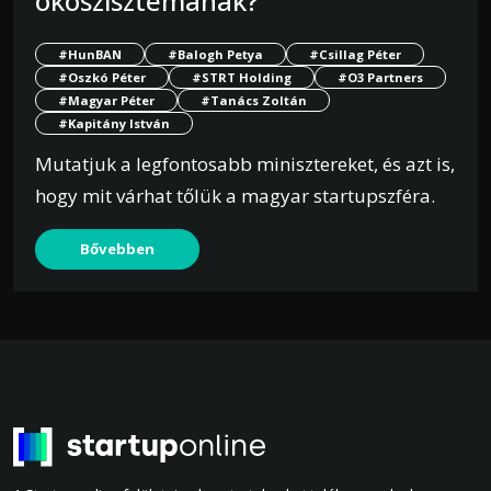
ökoszisztémának?
#HunBAN
#Balogh Petya
#Csillag Péter
#Oszkó Péter
#STRT Holding
#O3 Partners
#Magyar Péter
#Tanács Zoltán
#Kapitány István
Mutatjuk a legfontosabb minisztereket, és azt is,
hogy mit várhat tőlük a magyar startupszféra.
Bővebben