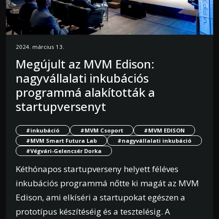
2024. március 13.
Megújult az MVM Edison:
nagyvállalati inkubációs
programmá alakították a
startupversenyt
#inkubáció
#MVM Csoport
#MVM EDISON
#MVM Smart Futura Lab
#nagyvállalati inkubáció
#Végvári-Gelencsér Dorka
Kéthónapos startupverseny helyett féléves
inkubációs programmá nőtte ki magát az MVM
Edison, ami elkíséri a startupokat egészen a
prototípus készítéséig és a tesztelésig. A