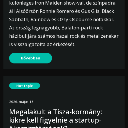
különleges Iron Maiden show-val, de színpadra
áll Alsóörsön Ronnie Romero és Gus G is, Black
Sabbath, Rainbow és Ozzy Osbourne nótákkal.
Az ország legnagyobb, Balaton-parti rock
házibulijára számos hazai rock és metal zenekar
is visszaigazolta az érkezését.
Bővebben
Hot topic
2026. május 13.
Megalakult a Tisza-kormány:
kikre kell figyelnie a startup-