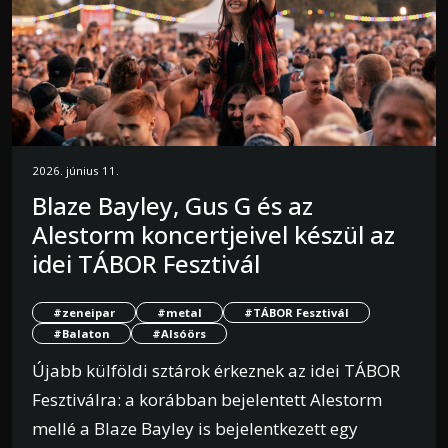
2026. június 11.
Blaze Bayley, Gus G és az
Alestorm koncertjeivel készül az
idei TÁBOR Fesztivál
#zeneipar
#metal
#TÁBOR Fesztivál
#Balaton
#Alsóörs
Újabb külföldi sztárok érkeznek az idei TÁBOR
Fesztiválra: a korábban bejelentett Alestorm
mellé a Blaze Bayley is bejelentkezett egy