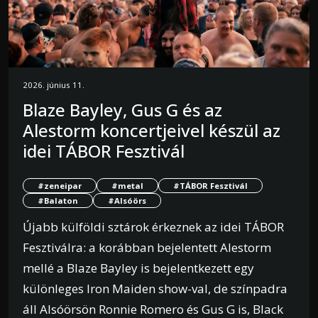
2026. június 11.
Blaze Bayley, Gus G és az
Alestorm koncertjeivel készül az
idei TÁBOR Fesztivál
#zeneipar
#metal
#TÁBOR Fesztivál
#Balaton
#Alsóörs
Újabb külföldi sztárok érkeznek az idei TÁBOR
Fesztiválra: a korábban bejelentett Alestorm
mellé a Blaze Bayley is bejelentkezett egy
különleges Iron Maiden show-val, de színpadra
áll Alsóörsön Ronnie Romero és Gus G is, Black