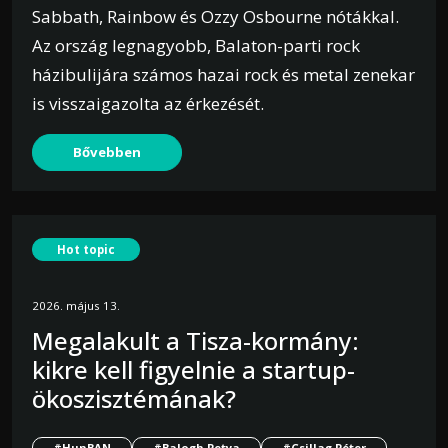
Sabbath, Rainbow és Ozzy Osbourne nótákkal.
Az ország legnagyobb, Balaton-parti rock
házibulijára számos hazai rock és metal zenekar
is visszaigazolta az érkezését.
Bővebben
Hot topic
2026. május 13.
Megalakult a Tisza-kormány:
kikre kell figyelnie a startup-
ökoszisztémának?
#HunBAN
#Balogh Petya
#Csillag Péter