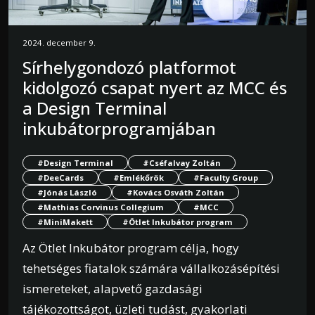
2024. december 9.
Sírhelygondozó platformot
kidolgozó csapat nyert az MCC és
a Design Terminal
inkubátorprogramjában
#Design Terminal
#Cséfalvay Zoltán
#DeeCards
#Emlékőrök
#Faculty Group
#Jónás László
#Kovács Osváth Zoltán
#Mathias Corvinus Collegium
#MCC
#MiniMakett
#Ötlet Inkubátor program
Az Ötlet Inkubátor program célja, hogy
tehetséges fiatalok számára vállalkozásépítési
ismereteket, alapvető gazdasági
tájékozottságot, üzleti tudást, gyakorlati