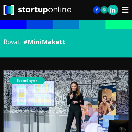
Rovat:
#MiniMakett
Események