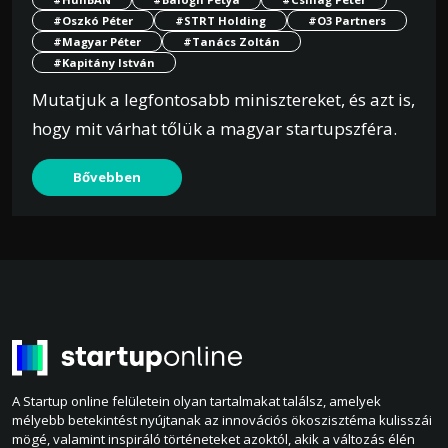
#Oszkó Péter
#STRT Holding
#O3 Partners
#Magyar Péter
#Tanács Zoltán
#Kapitány István
Mutatjuk a legfontosabb minisztereket, és azt is,
hogy mit várhat tőlük a magyar startupszféra.
Bővebben
A Startup online felületein olyan tartalmakat találsz, amelyek
mélyebb betekintést nyújtanak az innovációs ökoszisztéma kulisszái
mögé, valamint inspiráló történeteket azoktól, akik a változás élén