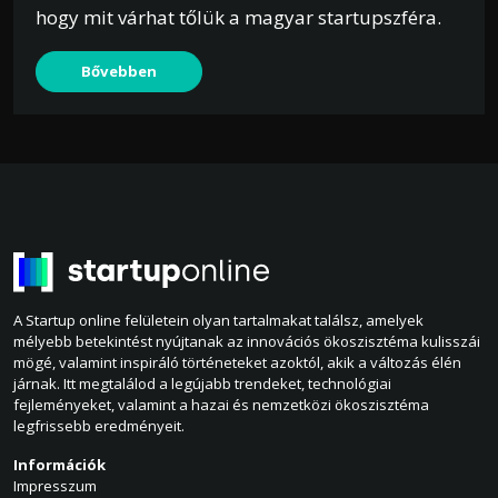
hogy mit várhat tőlük a magyar startupszféra.
Bővebben
A Startup online felületein olyan tartalmakat találsz, amelyek
mélyebb betekintést nyújtanak az innovációs ökoszisztéma kulisszái
mögé, valamint inspiráló történeteket azoktól, akik a változás élén
járnak. Itt megtalálod a legújabb trendeket, technológiai
fejleményeket, valamint a hazai és nemzetközi ökoszisztéma
legfrissebb eredményeit.
Információk
Impresszum