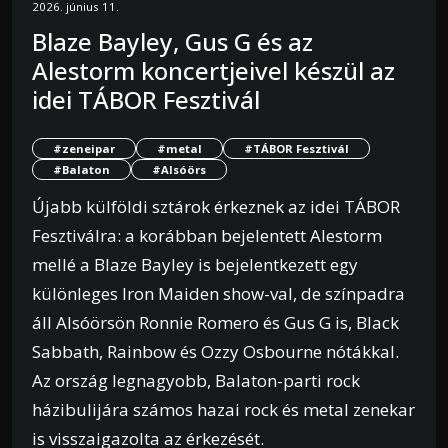
2026. június 11.
Blaze Bayley, Gus G és az
Alestorm koncertjeivel készül az
idei TÁBOR Fesztivál
#zeneipar
#metal
#TÁBOR Fesztivál
#Balaton
#Alsóörs
Újabb külföldi sztárok érkeznek az idei TÁBOR
Fesztiválra: a korábban bejelentett Alestorm
mellé a Blaze Bayley is bejelentkezett egy
különleges Iron Maiden show-val, de színpadra
áll Alsóörsön Ronnie Romero és Gus G is, Black
Sabbath, Rainbow és Ozzy Osbourne nótákkal.
Az ország legnagyobb, Balaton-parti rock
házibulijára számos hazai rock és metal zenekar
is visszaigazolta az érkezését.