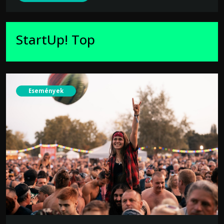
StartUp! Top
Események