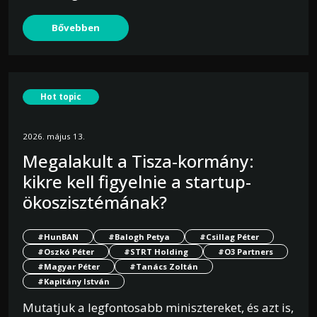
Bővebben
Hot topic
2026. május 13.
Megalakult a Tisza-kormány:
kikre kell figyelnie a startup-
ökoszisztémának?
#HunBAN
#Balogh Petya
#Csillag Péter
#Oszkó Péter
#STRT Holding
#O3 Partners
#Magyar Péter
#Tanács Zoltán
#Kapitány István
Mutatjuk a legfontosabb minisztereket, és azt is,