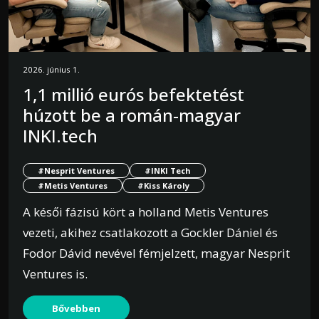
2026. június 1.
1,1 millió eurós befektetést
húzott be a román-magyar
INKI.tech
#Nesprit Ventures
#INKI Tech
#Metis Ventures
#Kiss Károly
A késői fázisú kört a holland Metis Ventures
vezeti, akihez csatlakozott a Gockler Dániel és
Fodor Dávid nevével fémjelzett, magyar Nesprit
Ventures is.
Bővebben