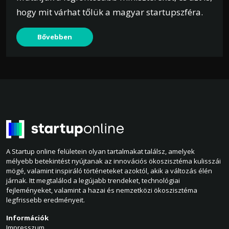
hogy mit várhat tőlük a magyar startupszféra.
Bővebben
A Startup online felületein olyan tartalmakat találsz, amelyek
mélyebb betekintést nyújtanak az innovációs ökoszisztéma kulisszái
mögé, valamint inspiráló történeteket azoktól, akik a változás élén
járnak. Itt megtalálod a legújabb trendeket, technológiai
fejleményeket, valamint a hazai és nemzetközi ökoszisztéma
legfrissebb eredményeit.
Információk
Impresszum