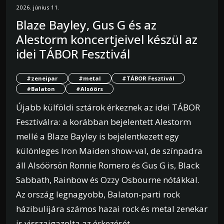
2026. június 11.
Blaze Bayley, Gus G és az
Alestorm koncertjeivel készül az
idei TÁBOR Fesztivál
#zeneipar
#metal
#TÁBOR Fesztivál
#Balaton
#Alsóörs
Újabb külföldi sztárok érkeznek az idei TÁBOR
Fesztiválra: a korábban bejelentett Alestorm
mellé a Blaze Bayley is bejelentkezett egy
különleges Iron Maiden show-val, de színpadra
áll Alsóörsön Ronnie Romero és Gus G is, Black
Sabbath, Rainbow és Ozzy Osbourne nótákkal.
Az ország legnagyobb, Balaton-parti rock
házibulijára számos hazai rock és metal zenekar
is visszaigazolta az érkezését.