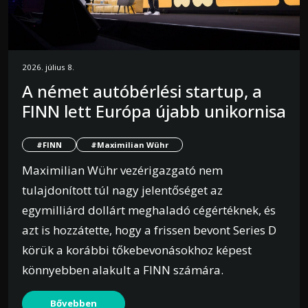
2026. július 8.
A német autóbérlési startup, a
FINN lett Európa újabb unikornisa
#FINN
#Maximilian Wühr
Maximilian Wühr vezérigazgató nem
tulajdonított túl nagy jelentőséget az
egymilliárd dollárt meghaladó cégértéknek, és
azt is hozzátette, hogy a frissen bevont Series D
körük a korábbi tőkebevonásokhoz képest
könnyebben alakult a FINN számára.
Bővebben