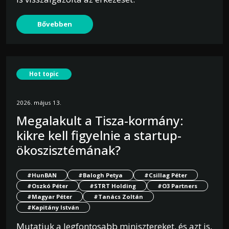
Bővebben
Hot topic
2026. május 13.
Megalakult a Tisza-kormány:
kikre kell figyelnie a startup-
ökoszisztémának?
#HunBAN
#Balogh Petya
#Csillag Péter
#Oszkó Péter
#STRT Holding
#O3 Partners
#Magyar Péter
#Tanács Zoltán
#Kapitány István
Mutatjuk a legfontosabb minisztereket, és azt is,