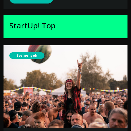
StartUp! Top
Események