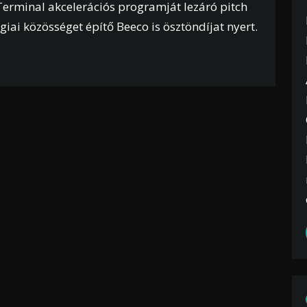
n Terminal akcelerációs programját lezáró pitch
iai közösséget építő Beeco is ösztöndíjat nyert.