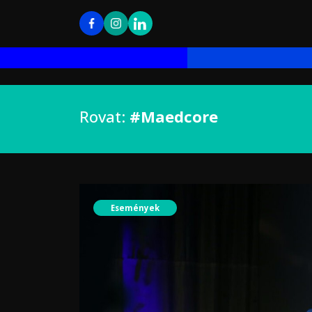
Rovat:
#Maedcore
Események