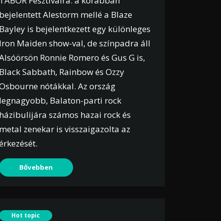
TÁBOR Fesztiválra: a korábban
bejelentett Alestorm mellé a Blaze
Bayley is bejelentkezett egy különleges
Iron Maiden show-val, de színpadra áll
Alsóörsön Ronnie Romero és Gus G is,
Black Sabbath, Rainbow és Ozzy
Osbourne nótákkal. Az ország
legnagyobb, Balaton-parti rock
házibulijára számos hazai rock és
metal zenekar is visszaigazolta az
érkezését.
Bővebben
Hot topic