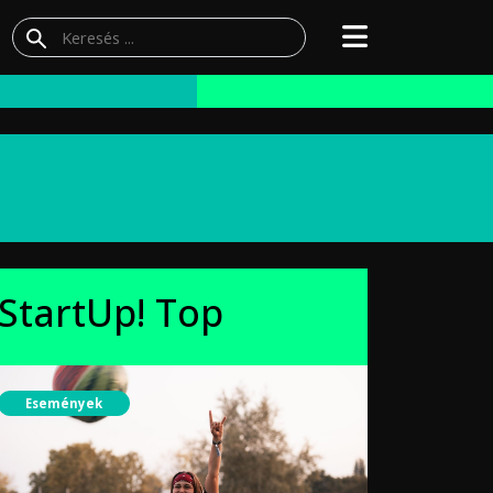
StartUp! Top
Események