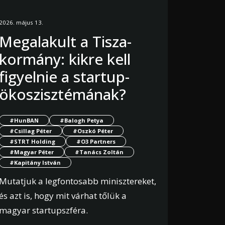
2026. május 13.
Megalakult a Tisza-
kormány: kikre kell
figyelnie a startup-
ökoszisztémának?
#HunBAN
#Balogh Petya
#Csillag Péter
#Oszkó Péter
#STRT Holding
#O3 Partners
#Magyar Péter
#Tanács Zoltán
#Kapitány István
Mutatjuk a legfontosabb minisztereket,
és azt is, hogy mit várhat tőlük a
magyar startupszféra.