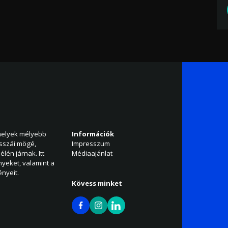
amelyek mélyebb
Információk
isszái mögé,
Impresszum
élén járnak. Itt
Médiaajánlat
nyeket, valamint a
nyeit.
Kövess minket