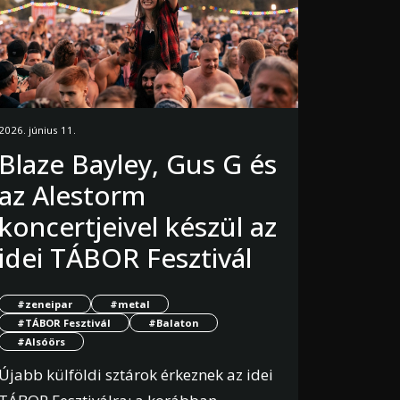
2026. június 11.
Blaze Bayley, Gus G és
az Alestorm
koncertjeivel készül az
idei TÁBOR Fesztivál
#zeneipar
#metal
#TÁBOR Fesztivál
#Balaton
#Alsóörs
Újabb külföldi sztárok érkeznek az idei