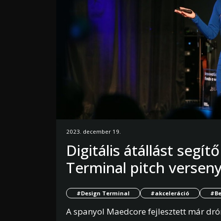
2023. december 19.
Digitális átállást segí
Terminal pitch versen
#Design Terminal
#akceleráció
#Be
A spanyol Maedcore fejlesztett már dró