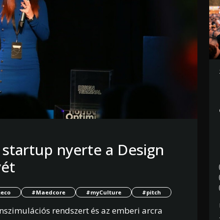
tő startup nyerte a Design
yét
eco
#Maedcore
#myCulture
#pitch
nszimulációs rendszert és az emberi arcra