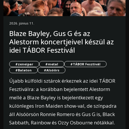
2026. június 11.
Blaze Bayley, Gus G és az
Alestorm koncertjeivel készül az
idei TÁBOR Fesztivál
#zeneipar
#metal
#TÁBOR Fesztivál
#Balaton
#Alsóörs
Újabb külföldi sztárok érkeznek az idei TÁBOR
Fesztiválra: a korábban bejelentett Alestorm
mellé a Blaze Bayley is bejelentkezett egy
különleges Iron Maiden show-val, de színpadra
áll Alsóörsön Ronnie Romero és Gus G is, Black
Sabbath, Rainbow és Ozzy Osbourne nótákkal.