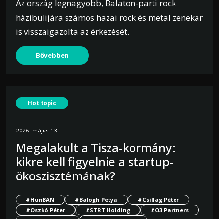
Az ország legnagyobb, Balaton-parti rock
házibulijára számos hazai rock és metal zenekar
is visszaigazolta az érkezését.
Bővebben
Hot topic
2026. május 13.
Megalakult a Tisza-kormány:
kikre kell figyelnie a startup-
ökoszisztémának?
#HunBAN
#Balogh Petya
#Csillag Péter
#Oszkó Péter
#STRT Holding
#O3 Partners