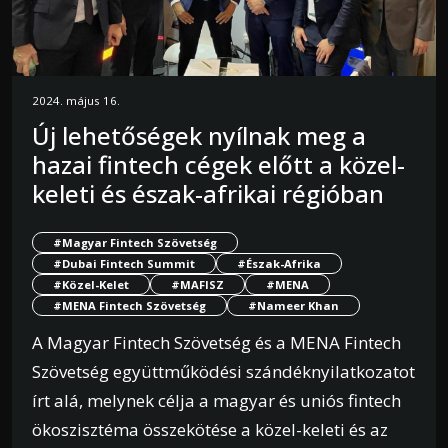
2024. május 16.
Új lehetőségek nyílnak meg a
hazai fintech cégek előtt a közel-
keleti és észak-afrikai régióban
#Magyar Fintech Szövetség
#Dubai Fintech Summit
#Észak-Afrika
#Közel-Kelet
#MAFISZ
#MENA
#MENA Fintech Szövetség
#Nameer Khan
A Magyar Fintech Szövetség és a MENA Fintech
Szövetség együttműködési szándéknyilatkozatot
írt alá, melynek célja a magyar és uniós fintech
ökoszisztéma összekötése a közel-keleti és az