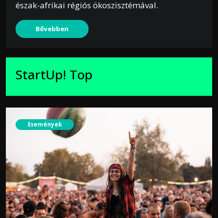
észak-afrikai régiós ökoszisztémával.
Bővebben
StartUp! Top
Események