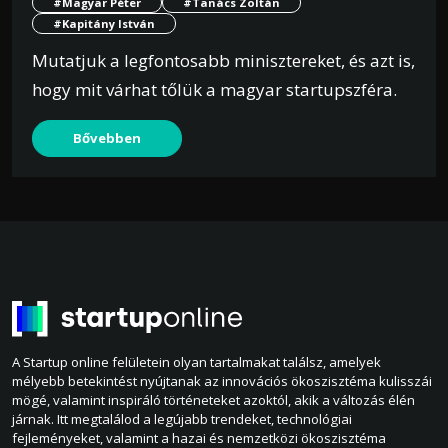
#Magyar Péter
#Tanács Zoltán
#Kapitány István
Mutatjuk a legfontosabb minisztereket, és azt is,
hogy mit várhat tőlük a magyar startupszféra.
Bővebben
A Startup online felületein olyan tartalmakat találsz, amelyek
mélyebb betekintést nyújtanak az innovációs ökoszisztéma kulisszái
mögé, valamint inspiráló történeteket azoktól, akik a változás élén
járnak. Itt megtalálod a legújabb trendeket, technológiai
fejleményeket, valamint a hazai és nemzetközi ökoszisztéma