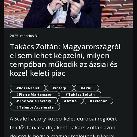
2025. március 31.
Takács Zoltán: Magyarországról
el sem lehet képzelni, milyen
tempóban működik az ázsiai és
közel-keleti piac
#Közel-Kelet
#interjú
#APAC
#Pierre Martensson
#Takács Zoltán
#The Scale Factory
#Ázsia
#Telenor
#Telenor Accelerate
A Scale Factory közép-kelet-európai régióért
felelős tanácsadójaként Takács Zoltán azon
dolgozik, hogy a magyar scaleupok sikerrel