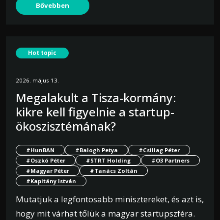
Bővebben
Hot topic
2026. május 13.
Megalakult a Tisza-kormány:
kikre kell figyelnie a startup-
ökoszisztémának?
#HunBAN
#Balogh Petya
#Csillag Péter
#Oszkó Péter
#STRT Holding
#O3 Partners
#Magyar Péter
#Tanács Zoltán
#Kapitány István
Mutatjuk a legfontosabb minisztereket, és azt is,
hogy mit várhat tőlük a magyar startupszféra.