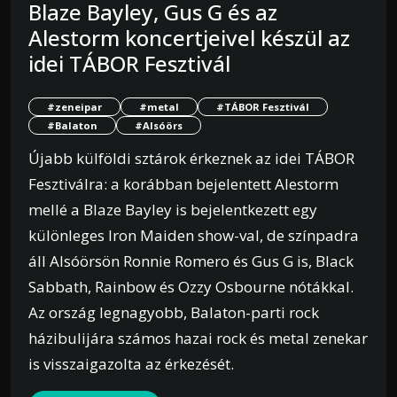
Blaze Bayley, Gus G és az
Alestorm koncertjeivel készül az
idei TÁBOR Fesztivál
#zeneipar
#metal
#TÁBOR Fesztivál
#Balaton
#Alsóörs
Újabb külföldi sztárok érkeznek az idei TÁBOR
Fesztiválra: a korábban bejelentett Alestorm
mellé a Blaze Bayley is bejelentkezett egy
különleges Iron Maiden show-val, de színpadra
áll Alsóörsön Ronnie Romero és Gus G is, Black
Sabbath, Rainbow és Ozzy Osbourne nótákkal.
Az ország legnagyobb, Balaton-parti rock
házibulijára számos hazai rock és metal zenekar
is visszaigazolta az érkezését.