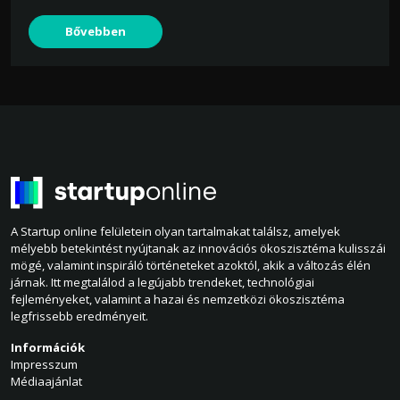
Bővebben
A Startup online felületein olyan tartalmakat találsz, amelyek
mélyebb betekintést nyújtanak az innovációs ökoszisztéma kulisszái
mögé, valamint inspiráló történeteket azoktól, akik a változás élén
járnak. Itt megtalálod a legújabb trendeket, technológiai
fejleményeket, valamint a hazai és nemzetközi ökoszisztéma
legfrissebb eredményeit.
Információk
Impresszum
Médiaajánlat