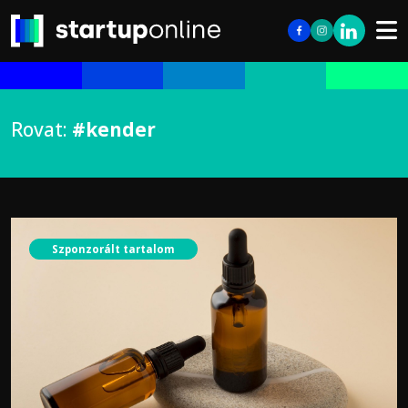
Rovat:
#kender
Szponzorált tartalom